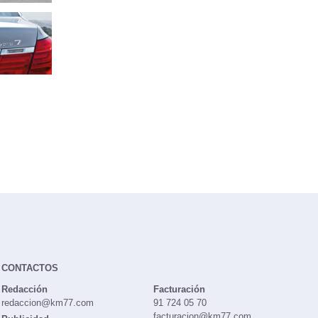
CONTACTOS
Redacción
Facturación
redaccion@km77.com
91 724 05 70
facturacion@km77.com