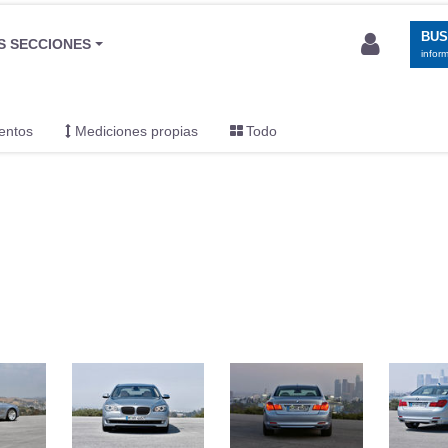
BU
S SECCIONES
infor
entos
Mediciones propias
Todo