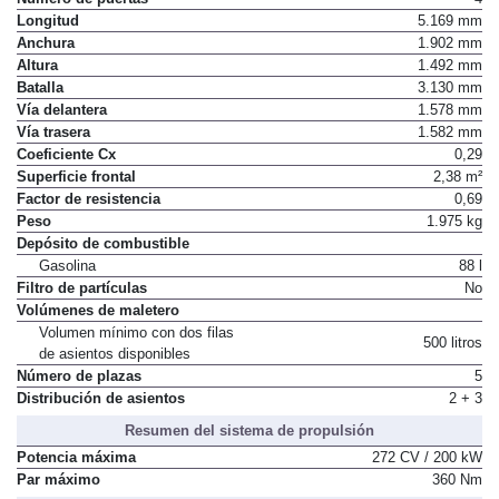
Longitud
5.169 mm
Anchura
1.902 mm
Altura
1.492 mm
Batalla
3.130 mm
Vía delantera
1.578 mm
Vía trasera
1.582 mm
Coeficiente Cx
0,29
Superficie frontal
2,38 m²
Factor de resistencia
0,69
Peso
1.975 kg
Depósito de combustible
Gasolina
88 l
Filtro de partículas
No
Volúmenes de maletero
Volumen mínimo con dos filas
500 litros
de asientos disponibles
Número de plazas
5
Distribución de asientos
2 + 3
Resumen del sistema de propulsión
Potencia máxima
272 CV / 200 kW
Par máximo
360 Nm