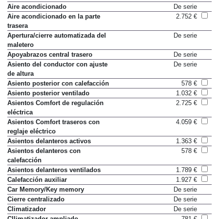
Aire acondicionado
De serie
Aire acondicionado en la parte
2.752 €
trasera
Apertura/cierre automatizada del
De serie
maletero
Apoyabrazos central trasero
De serie
Asiento del conductor con ajuste
De serie
de altura
Asiento posterior con calefacción
578 €
Asiento posterior ventilado
1.032 €
Asientos Comfort de regulación
2.725 €
eléctrica
Asientos Comfort traseros con
4.059 €
reglaje eléctrico
Asientos delanteros activos
1.363 €
Asientos delanteros con
578 €
calefacción
Asientos delanteros ventilados
1.789 €
Calefacción auxiliar
1.927 €
Car Memory/Key memory
De serie
Cierre centralizado
De serie
Climatizador
De serie
Cllimatizador ampliado
781 €