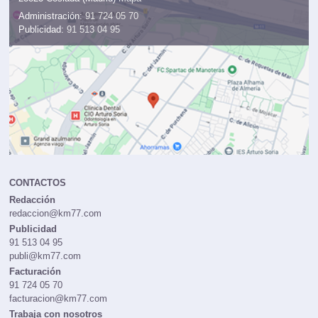
Administración:
91 724 05 70
Publicidad:
91 513 04 95
CONTACTOS
Redacción
redaccion@km77.com
Publicidad
91 513 04 95
publi@km77.com
Facturación
91 724 05 70
facturacion@km77.com
Trabaja con nosotros