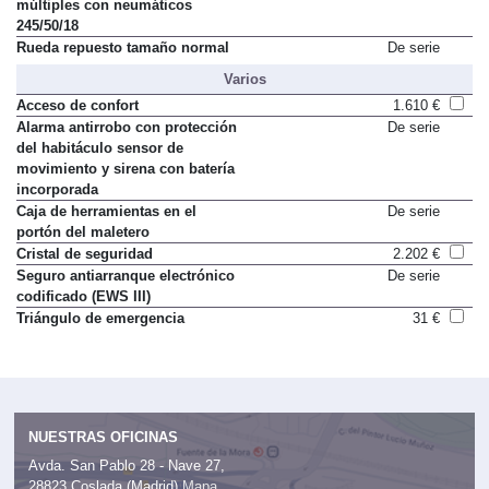
múltiples con neumáticos
245/50/18
Rueda repuesto tamaño normal
De serie
Varios
Acceso de confort
1.610 €
Alarma antirrobo con protección
De serie
del habitáculo sensor de
movimiento y sirena con batería
incorporada
Caja de herramientas en el
De serie
portón del maletero
Cristal de seguridad
2.202 €
Seguro antiarranque electrónico
De serie
codificado (EWS III)
Triángulo de emergencia
31 €
NUESTRAS OFICINAS
Avda. San Pablo 28 - Nave 27,
28823 Coslada (Madrid)
Mapa