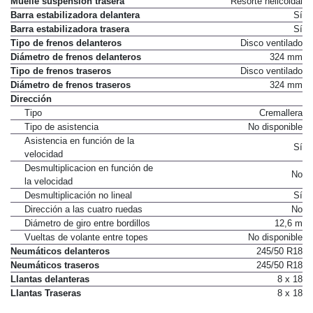
Muelle suspensión trasera
Resorte helicoidal
Barra estabilizadora delantera
Sí
Barra estabilizadora trasera
Sí
Tipo de frenos delanteros
Disco ventilado
Diámetro de frenos delanteros
324 mm
Tipo de frenos traseros
Disco ventilado
Diámetro de frenos traseros
324 mm
Dirección
Tipo
Cremallera
Tipo de asistencia
No disponible
Asistencia en función de la
Sí
velocidad
Desmultiplicacion en función de
No
la velocidad
Desmultiplicación no lineal
Sí
Dirección a las cuatro ruedas
No
Diámetro de giro entre bordillos
12,6 m
Vueltas de volante entre topes
No disponible
Neumáticos delanteros
245/50 R18
Neumáticos traseros
245/50 R18
Llantas delanteras
8 x 18
Llantas Traseras
8 x 18