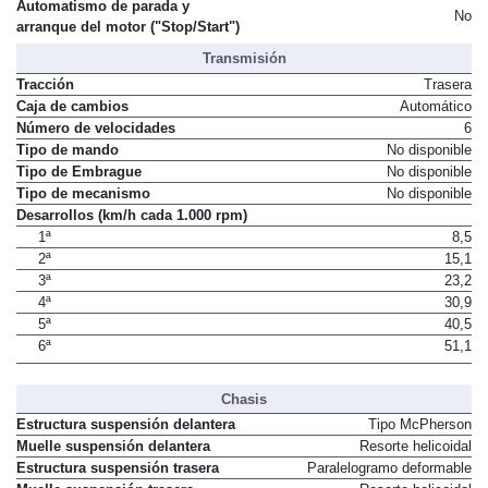
Automatismo de parada y
No
arranque del motor ("Stop/Start")
Transmisión
Tracción
Trasera
Caja de cambios
Automático
Número de velocidades
6
Tipo de mando
No disponible
Tipo de Embrague
No disponible
Tipo de mecanismo
No disponible
Desarrollos (km/h cada 1.000 rpm)
1ª
8,5
2ª
15,1
3ª
23,2
4ª
30,9
5ª
40,5
6ª
51,1
Chasis
Estructura suspensión delantera
Tipo McPherson
Muelle suspensión delantera
Resorte helicoidal
Estructura suspensión trasera
Paralelogramo deformable