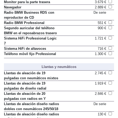
Monitor para la parte trasera
3.679 €
Navegador
2.889 €
Radio BMW Business RDS con
De serie
reproductor de CD
Radio BMW Professional
551 €
Segundo auricular del teléfono
900 €
BMW en el reposabrazos trasero
Sistema HiFi Professional Logic
1.721 €
7
Sistema HiFi de altavoces
716 €
Teléfono móvil fijo Professional
1.300 €
Llantas y neumáticos
Llantas de aleación de 19
2.745 €
pulgadas con neumáticos mixtos
Llantas de aleación de 19
1.919 €
pulgadas de diseño radial
Llantas de aleación de 20
2.846 €
pulgadas con radios en Y
Llantas de aleación diseño radios
De serie
dobles con neumáticos 245/50/18
Llantas de aleación diseño radios
130 €