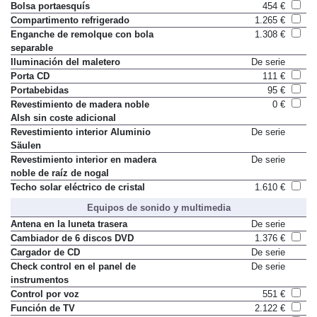
Bolsa portaesquís
454 €
Compartimento refrigerado
1.265 €
Enganche de remolque con bola
1.308 €
separable
Iluminación del maletero
De serie
Porta CD
111 €
Portabebidas
95 €
Revestimiento de madera noble
0 €
Alsh sin coste adicional
Revestimiento interior Aluminio
De serie
Säulen
Revestimiento interior en madera
De serie
noble de raíz de nogal
Techo solar eléctrico de cristal
1.610 €
Equipos de sonido y multimedia
Antena en la luneta trasera
De serie
Cambiador de 6 discos DVD
1.376 €
Cargador de CD
De serie
Check control en el panel de
De serie
instrumentos
Control por voz
551 €
Función de TV
2.122 €