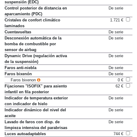
suspensión (EDC)
Control posterior de distancia en
De serie
aparcamiento (PDC)
Cristales de confort climático
1.721 €
laminados
Cuentavueltas
De serie
Desconexión automática de la
De serie
bomba de combustible por
sensor de airbag
Dynamic Drive (regulación activa
De serie
de la suspensión)
Faros anti-niebla
De serie
Faros bixenón
De serie
Faros bixenon
0 €
Fijaciones "ISOFIX" para asiento
62 €
infantil en fila posterior
Indicador de temperatura exterior
De serie
con indicador de hielo
Indicador dinámico del nivel del
De serie
aceite
Lavado de faros con disp. de
De serie
limpieza intensiva del parabrisas
Luces autoadaptables
744 €