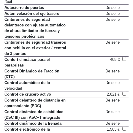
fácil
Autocierre de puertas
De serie
Autonivelación del eje trasero
De serie
Cinturones de seguridad
De serie
delanteros con ajuste automático
de altura limitador de fuerza y
tensores pirotécnicos
Cinturones de seguridad traseros
De serie
con hebilla en el exterior / central
de 3 puntos
Confort climático para el
409 €
parabrisas
Control Dinámico de Tracción
De serie
(DTC)
Control automático de la
De serie
velocidad
Control de crucero activo
2.821 €
Control delantero de distancia en
De serie
aparcamiento (PDC)
Control dinámico de estabilidad
De serie
(DSC III) con ASC+T integrado
Control dinámico de la frenada
De serie
Control electrónico de la
1.583 €