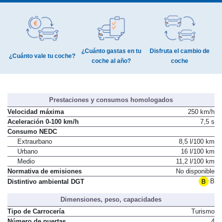
¿Cuánto gastas en tu
Disfruta el cambio de
¿Cuánto vale tu coche?
coche al año?
coche
Prestaciones y consumos homologados
Velocidad máxima
250 km/h
Aceleración 0-100 km/h
7,5 s
Consumo NEDC
Extraurbano
8,5 l/100 km
Urbano
16 l/100 km
Medio
11,2 l/100 km
Normativa de emisiones
No disponible
B
Distintivo ambiental DGT
Dimensiones, peso, capacidades
Tipo de Carrocería
Turismo
Número de puertas
4