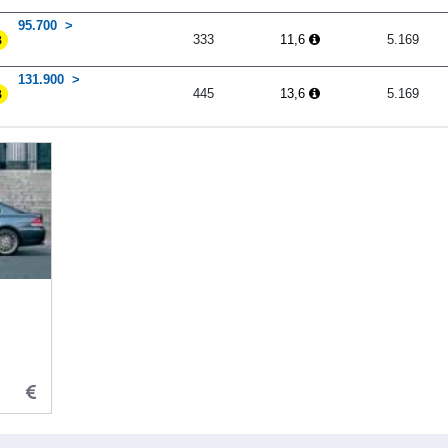
95.700
333
11,6
5.169
131.900
445
13,6
5.169