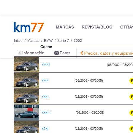
MARCAS
REVISTA/BLOG
OTRA
Inicio
Marcas
BMW
Serie 7
2002
Coche
Información
Fotos
Precios, datos y equipami
730d
(08/2002 - 03/200
730i
(03/2003 - 03/2005)
735i
(11/2001 - 03/2005)
735Li
(05/2002 - 03/2005)
745i
(11/2001 - 03/2005)