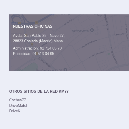
NUESTRAS OFICINAS
Avda. San Pablo 28 - Nave 27,
28823 Coslada (Madrid)
Mapa
Administración:
91 724 05 70
Publicidad:
91 513 04 95
OTROS SITIOS DE LA RED KM77
Coches77
DriveMatch
DriveK