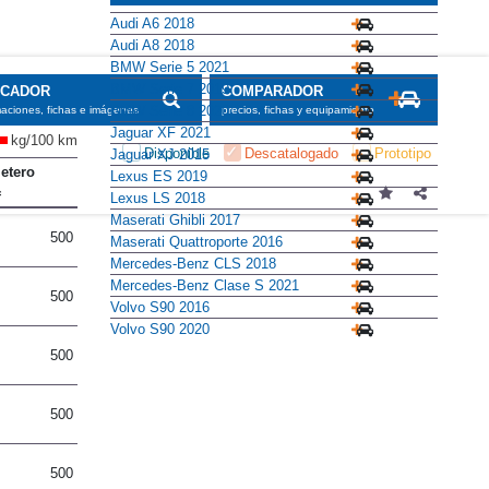
Audi A6 2018
Audi A8 2018
BMW Serie 5 2021
BMW Serie 7 2019
SCADOR
COMPARADOR
BMW Serie 8 2020
maciones, fichas e imágenes
precios, fichas y equipamiento
Jaguar XF 2021
kg/100 km
Disponible
Descatalogado
Prototipo
Jaguar XJ 2015
etero
Lexus ES 2019
Lexus LS 2018
Maserati Ghibli 2017
500
Maserati Quattroporte 2016
Mercedes-Benz CLS 2018
Mercedes-Benz Clase S 2021
500
Volvo S90 2016
Volvo S90 2020
500
500
500