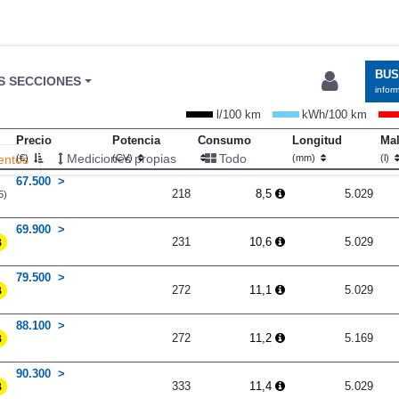
BU
S SECCIONES
infor
l/100 km
kWh/100 km
Precio
Potencia
Consumo
Longitud
Mal
Mediciones propias
Todo
entos
(€)
(CV)
(mm)
(l)
67.500
218
8,5
5.029
5)
69.900
231
10,6
5.029
79.500
272
11,1
5.029
88.100
272
11,2
5.169
90.300
333
11,4
5.029