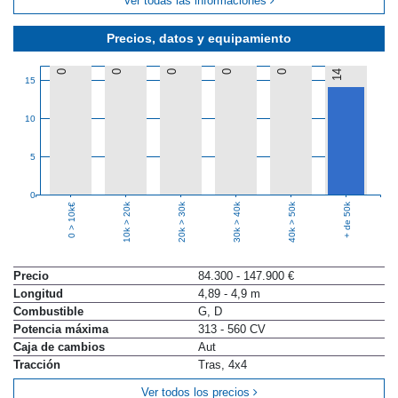
Ver todas las informaciones
Precios, datos y equipamiento
0
0
0
0
0
14
15
10
5
0
10k > 20k
20k > 30k
30k > 40k
40k > 50k
+ de 50k
0 > 10k€
Precio
84.300 - 147.900 €
Longitud
4,89 - 4,9 m
Combustible
G, D
Potencia máxima
313 - 560 CV
Caja de cambios
Aut
Tracción
Tras, 4x4
Ver todos los precios