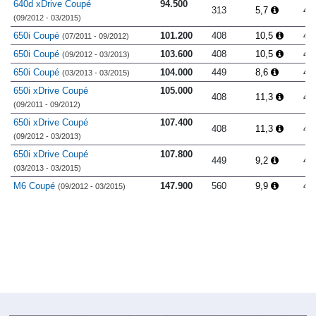
640d xDrive Coupé
94.500
313
5,7
4.
(09/2012 - 03/2015)
650i Coupé
101.200
408
10,5
4.
(07/2011 - 09/2012)
650i Coupé
103.600
408
10,5
4.
(09/2012 - 03/2013)
650i Coupé
104.000
449
8,6
4.
(03/2013 - 03/2015)
650i xDrive Coupé
105.000
408
11,3
4.
(09/2011 - 09/2012)
650i xDrive Coupé
107.400
408
11,3
4.
(09/2012 - 03/2013)
650i xDrive Coupé
107.800
449
9,2
4.
(03/2013 - 03/2015)
M6 Coupé
147.900
560
9,9
4.
(09/2012 - 03/2015)