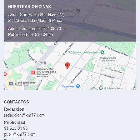
NUESTRAS OFICINAS
Avda. San Pablo 28 - Nave 27,
28823 Coslada (Madrid)
Mapa
Administración:
91 724 05 70
Publicidad:
91 513 04 95
CONTACTOS
Redacción
redaccion@km77.com
Publicidad
91 513 04 95
publi@km77.com