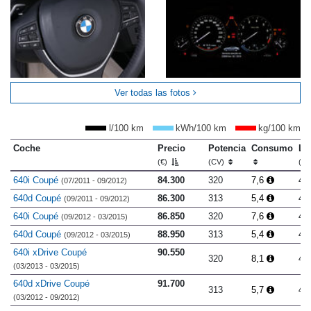
Ver todas las fotos
l/100 km
kWh/100 km
kg/100 km
Coche
Precio
Potencia
Consumo
Lo
(€)
(CV)
(m
640i Coupé
84.300
320
7,6
4.
(07/2011 - 09/2012)
640d Coupé
86.300
313
5,4
4.
(09/2011 - 09/2012)
640i Coupé
86.850
320
7,6
4.
(09/2012 - 03/2015)
640d Coupé
88.950
313
5,4
4.
(09/2012 - 03/2015)
640i xDrive Coupé
90.550
320
8,1
4.
(03/2013 - 03/2015)
640d xDrive Coupé
91.700
313
5,7
4.
(03/2012 - 09/2012)