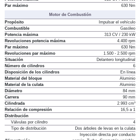
Potencia máxima
313 CV / 230 kW
Par máximo
630 Nm
Motor de Combustión
Propósito
Impulsar el vehículo
Combustible
Gasóleo
Potencia máxima
313 CV / 230 kW
Revoluciones potencia máxima
4.400 rpm
Par máximo
630 Nm
Revoluciones par máximo
1.500 - 2.500 rpm
Situación
Delantero longitudinal
Número de cilindros
6
Disposición de los cilindros
En línea
Material del bloque
Aluminio
Material de la culata
Aluminio
Diámetro
84 mm
Carrera
90 mm
Cilindrada
2.993 cm³
Relación de compresión
16,5 a 1
Distribución
Válvulas por cilindro
4
Tipo de distribución
Dos árboles de levas en la culata
Inyección directa por conducto