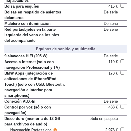
fila) abatibles
Bolsa para esquíes
415 €
Bolsas en respaldo de asientos
De serie
delanteros
Maletero con iluminación
De serie
Red portaobjetos en la parte
De serie
izquierda del vano de los pies
del acompañante
Equipos de sonido y multimedia
9 altavoces HiFi (205 W)
De serie
Acceso a Internet (solo con
119 €
navegación Professional y TV)
BMW Apps (integración de
178 €
aplicaciones de iPhone/iPod
Touch) (solo con USB, Bluetooth,
navegación e interfaz para
smartphones)
Conexión AUX-In
De serie
Control por voz (sólo con
488 €
navegación)
Disco duro (memoria de 12 GB
Sólo en paquete
para archivos de audio)