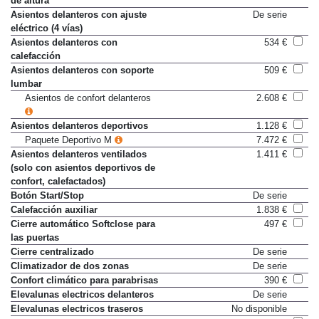
de altura
Asientos delanteros con ajuste
De serie
eléctrico (4 vías)
Asientos delanteros con
534 €
calefacción
Asientos delanteros con soporte
509 €
lumbar
Asientos de confort delanteros
2.608 €
Asientos delanteros deportivos
1.128 €
Paquete Deportivo M
7.472 €
Asientos delanteros ventilados
1.411 €
(solo con asientos deportivos de
confort, calefactados)
Botón Start/Stop
De serie
Calefacción auxiliar
1.838 €
Cierre automático Softclose para
497 €
las puertas
Cierre centralizado
De serie
Climatizador de dos zonas
De serie
Confort climático para parabrisas
390 €
Elevalunas electricos delanteros
De serie