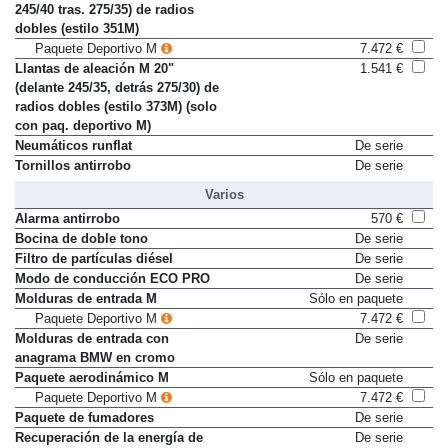
Llantas de aleación M 19" (del.
Sólo en paquete
245/40 tras. 275/35) de radios
dobles (estilo 351M)
Paquete Deportivo M
7.472 €
Llantas de aleación M 20"
1.541 €
(delante 245/35, detrás 275/30) de
radios dobles (estilo 373M) (solo
con paq. deportivo M)
Neumáticos runflat
De serie
Tornillos antirrobo
De serie
Varios
Alarma antirrobo
570 €
Bocina de doble tono
De serie
Filtro de partículas diésel
De serie
Modo de conducción ECO PRO
De serie
Molduras de entrada M
Sólo en paquete
Paquete Deportivo M
7.472 €
Molduras de entrada con
De serie
anagrama BMW en cromo
Paquete aerodinámico M
Sólo en paquete
Paquete Deportivo M
7.472 €
Paquete de fumadores
De serie