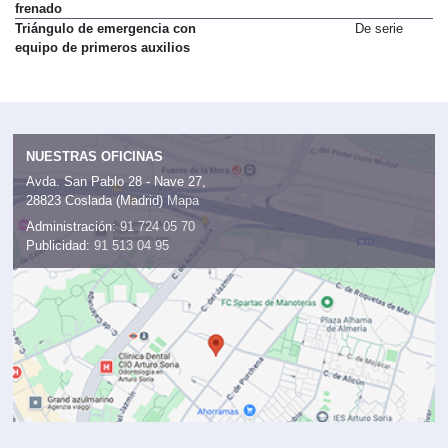
Recuperación de la energía de
De serie
frenado
Triángulo de emergencia con
De serie
equipo de primeros auxilios
NUESTRAS OFICINAS
Avda. San Pablo 28 - Nave 27,
28823 Coslada (Madrid)
Mapa
Administración:
91 724 05 70
Publicidad:
91 513 04 95