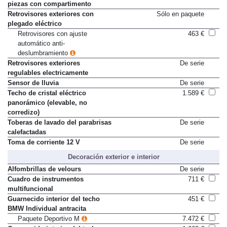
Reposabrazos delantero de dos
De serie
piezas con compartimento
Retrovisores exteriores con
Sólo en paquete
plegado eléctrico
Retrovisores con ajuste
463 €
automático anti-
deslumbramiento
Retrovisores exteriores
De serie
regulables electricamente
Sensor de lluvia
De serie
Techo de cristal eléctrico
1.589 €
panorámico (elevable, no
corredizo)
Toberas de lavado del parabrisas
De serie
calefactadas
Toma de corriente 12 V
De serie
Decoración exterior e interior
Alfombrillas de velours
De serie
Cuadro de instrumentos
711 €
multifuncional
Guarnecido interior del techo
451 €
BMW Individual antracita
Paquete Deportivo M
7.472 €