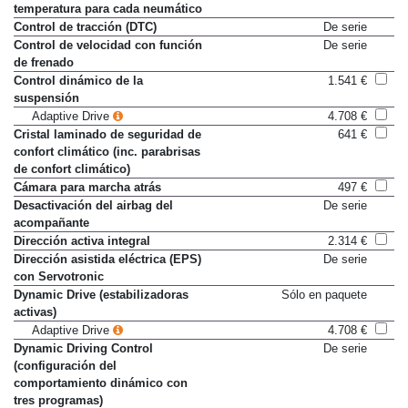
neumáticos e indicación de
temperatura para cada neumático
Control de tracción (DTC)
De serie
Control de velocidad con función
De serie
de frenado
Control dinámico de la
1.541 €
suspensión
Adaptive Drive
4.708 €
Cristal laminado de seguridad de
641 €
confort climático (inc. parabrisas
de confort climático)
Cámara para marcha atrás
497 €
Desactivación del airbag del
De serie
acompañante
Dirección activa integral
2.314 €
Dirección asistida eléctrica (EPS)
De serie
con Servotronic
Dynamic Drive (estabilizadoras
Sólo en paquete
activas)
Adaptive Drive
4.708 €
Dynamic Driving Control
De serie
(configuración del
comportamiento dinámico con