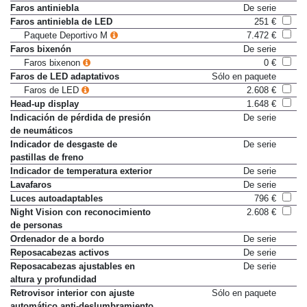
tres programas)
Faros antiniebla
De serie
Faros antiniebla de LED
251 €
Paquete Deportivo M
7.472 €
Faros bixenón
De serie
Faros bixenon
0 €
Faros de LED adaptativos
Sólo en paquete
Faros de LED
2.608 €
Head-up display
1.648 €
Indicación de pérdida de presión
De serie
de neumáticos
Indicador de desgaste de
De serie
pastillas de freno
Indicador de temperatura exterior
De serie
Lavafaros
De serie
Luces autoadaptables
796 €
Night Vision con reconocimiento
2.608 €
de personas
Ordenador de a bordo
De serie
Reposacabezas activos
De serie
Reposacabezas ajustables en
De serie
altura y profundidad
Retrovisor interior con ajuste
Sólo en paquete