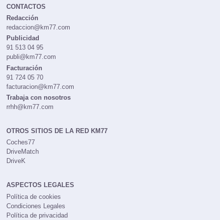
CONTACTOS
Redacción
redaccion@km77.com
Publicidad
91 513 04 95
publi@km77.com
Facturación
91 724 05 70
facturacion@km77.com
Trabaja con nosotros
rrhh@km77.com
OTROS SITIOS DE LA RED KM77
Coches77
DriveMatch
DriveK
ASPECTOS LEGALES
Política de cookies
Condiciones Legales