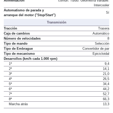
Alimentación
común. Turbo. Geometría variable.
Intercooler
Automatismo de parada y
Sí
arranque del motor ("Stop/Start")
Transmisión
Tracción
Trasera
Caja de cambios
Automático
Número de velocidades
8
Tipo de mando
Selección
Tipo de Embrague
Convertidor de par
Tipo de mecanismo
Epicicloidal
Desarrollos (km/h cada 1.000 rpm)
1ª
9,4
2ª
14,1
3ª
21,0
4ª
26,5
5ª
34,4
6ª
44,2
7ª
52,7
8ª
66,3
Marcha atrás
13,3