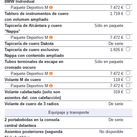
Shadow Line de brillo intenso
426 €
BMW Individual
Paquete Deportivo M
7.472 €
Tablero de instrumentos de cuero
1.719 €
con volumen ampliado
Tapicería de Alcántara y cuero
Sólo en paquete
"Nappa"
Paquete Deportivo M
7.472 €
Tapicería de cuero Dakota
De serie
Tapicería de cuero exclusivo
1.826 €
Nappa con contenido ampliado
Tubos terminales de escape en
Sólo en paquete
cromado oscuro
Paquete Deportivo M
7.472 €
Volante M de cuero
119 €
Paquete Deportivo M
7.472 €
Volante calefactado (solo son
319 €
asientos del. con calefacción)
Volante de cuero de 3 radios
De serie
Equipaje y transporte
2 portabebidas en la consola
De serie
central delantera
Asientos posteriores (segunda
No disponible