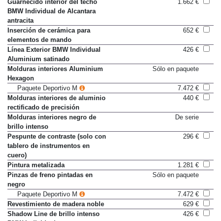
Guarnecido interior del techo
1.662 €
BMW Individual de Alcantara
antracita
Inserción de cerámica para
652 €
elementos de mando
Línea Exterior BMW Individual
426 €
Aluminium satinado
Molduras interiores Aluminium
Sólo en paquete
Hexagon
Paquete Deportivo M
7.472 €
Molduras interiores de aluminio
440 €
rectificado de precisión
Molduras interiores negro de
De serie
brillo intenso
Pespunte de contraste (solo con
296 €
tablero de instrumentos en
cuero)
Pintura metalizada
1.281 €
Pinzas de freno pintadas en
Sólo en paquete
negro
Paquete Deportivo M
7.472 €
Revestimiento de madera noble
629 €