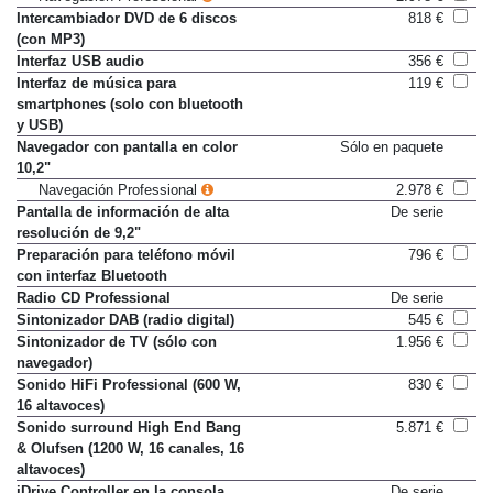
Navegación Professional
2.978 €
Intercambiador DVD de 6 discos
818 €
(con MP3)
Interfaz USB audio
356 €
Interfaz de música para
119 €
smartphones (solo con bluetooth
y USB)
Navegador con pantalla en color
Sólo en paquete
10,2"
Navegación Professional
2.978 €
Pantalla de información de alta
De serie
resolución de 9,2"
Preparación para teléfono móvil
796 €
con interfaz Bluetooth
Radio CD Professional
De serie
Sintonizador DAB (radio digital)
545 €
Sintonizador de TV (sólo con
1.956 €
navegador)
Sonido HiFi Professional (600 W,
830 €
16 altavoces)
Sonido surround High End Bang
5.871 €
& Olufsen (1200 W, 16 canales, 16
altavoces)