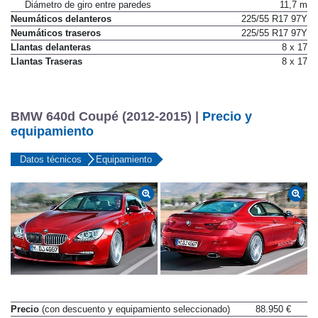
Dirección a las cuatro ruedas
No
Diámetro de giro entre paredes
11,7 m
Neumáticos delanteros
225/55 R17 97Y
Neumáticos traseros
225/55 R17 97Y
Llantas delanteras
8 x 17
Llantas Traseras
8 x 17
BMW 640d Coupé (2012-2015) |
Precio y
equipamiento
Datos técnicos
Equipamiento