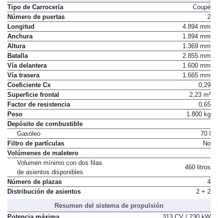
Dimensiones, peso, capacidades
Tipo de Carrocería
Coupé
Número de puertas
2
Longitud
4.894 mm
Anchura
1.894 mm
Altura
1.369 mm
Batalla
2.855 mm
Vía delantera
1.600 mm
Vía trasera
1.665 mm
Coeficiente Cx
0,29
Superficie frontal
2,23 m²
Factor de resistencia
0,65
Peso
1.800 kg
Depósito de combustible
Gasóleo
70 l
Filtro de partículas
No
Volúmenes de maletero
Volumen mínimo con dos filas
460 litros
de asientos disponibles
Número de plazas
4
Distribución de asientos
2 + 2
Resumen del sistema de propulsión