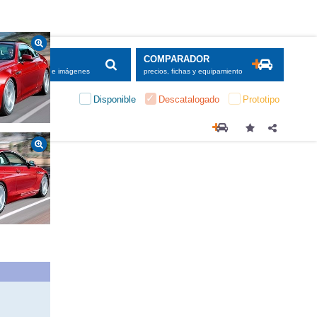
SCADOR
COMPARADOR
maciones, fichas e imágenes
precios, fichas y equipamiento
Disponible
Descatalogado
Prototipo