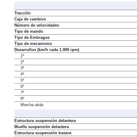
Tracción
Caja de cambios
Número de velocidades
Tipo de mando
Tipo de Embrague
Tipo de mecanismo
Desarrollos (km/h cada 1.000 rpm)
1ª
2ª
3ª
4ª
5ª
6ª
7ª
8ª
Marcha atrás
Estructura suspensión delantera
Muelle suspensión delantera
Estructura suspensión trasera