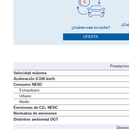
¿Cuá
¿Cuánto vale tu coche?
OFERTA
Prestacio
Velocidad máxima
Aceleración 0-100 km/h
Consumo NEDC
Extraurbano
Urbano
Medio
Emisiones de CO₂ NEDC
Normativa de emisiones
Distintivo ambiental DGT
Dimens