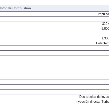
otor de Combustión
Impulsa
320 
5.800
1.300
Delantero
Dos árboles de levas
Inyección directa. Turbo