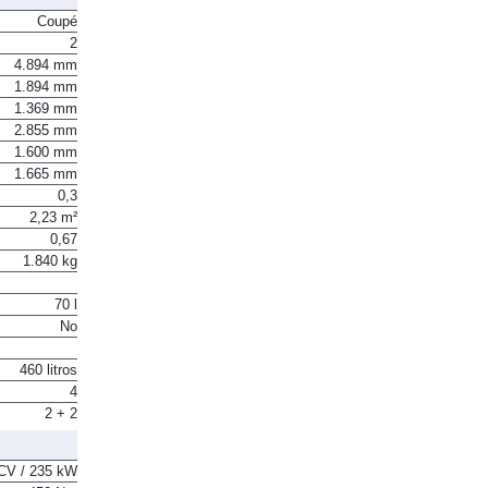
Coupé
2
4.894 mm
1.894 mm
1.369 mm
2.855 mm
1.600 mm
1.665 mm
0,3
2,23 m²
0,67
1.840 kg
70 l
No
460 litros
4
2 + 2
CV / 235 kW