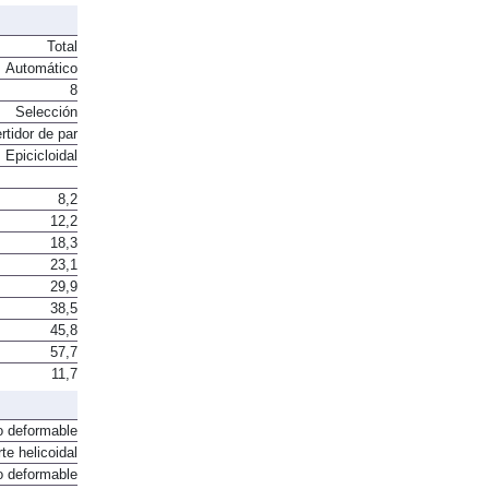
Total
Automático
8
Selección
rtidor de par
Epicicloidal
8,2
12,2
18,3
23,1
29,9
38,5
45,8
57,7
11,7
o deformable
te helicoidal
o deformable