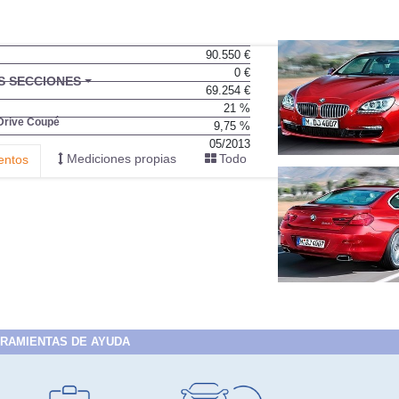
90.550 €
0 €
BU
S SECCIONES
69.254 €
infor
21 %
Drive Coupé
9,75 %
05/2013
Mediciones propias
Todo
entos
RAMIENTAS DE AYUDA