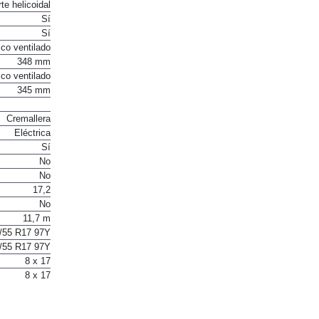
te helicoidal
Sí
Sí
co ventilado
348 mm
co ventilado
345 mm
Cremallera
Eléctrica
Sí
No
No
17,2
No
11,7 m
/55 R17 97Y
/55 R17 97Y
8 x 17
8 x 17