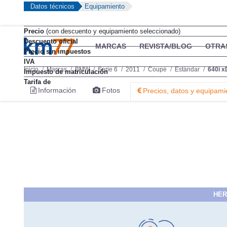
Datos técnicos
Equipamiento
Precio
(con descuento y equipamiento seleccionado)
Descuento oficial
MARCAS
REVISTA/BLOG
OTRA
Precio sin impuestos
IVA
Inicio
Marcas
BMW
Serie 6
2011
Coupé
Estándar
640i x
Impuesto de matriculación
Tarifa de
Información
Fotos
Precios, datos y equipami
HER