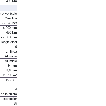
450 Nm
r el vehículo
Gasolina
CV / 235 kW
 - 6.000 rpm
450 Nm
 - 4.500 rpm
 longitudinal
6
En línea
Aluminio
Aluminio
84 mm
89,6 mm
2.979 cm³
10,2 a 1
4
 en la culata
. Intercooler
Sí