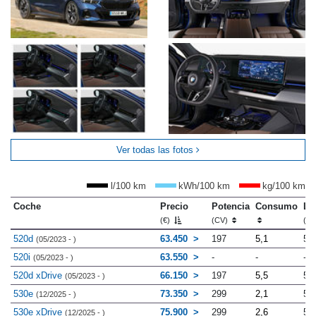
Ver todas las fotos
l/100 km
kWh/100 km
kg/100 km
Coche
Precio
Potencia
Consumo
Lo
(€)
(CV)
(m
520d
63.450
197
5,1
5.
(05/2023 - )
520i
63.550
-
-
-
(05/2023 - )
520d xDrive
66.150
197
5,5
5.
(05/2023 - )
530e
73.350
299
2,1
5.
(12/2025 - )
530e xDrive
75.900
299
2,6
5.
(12/2025 - )