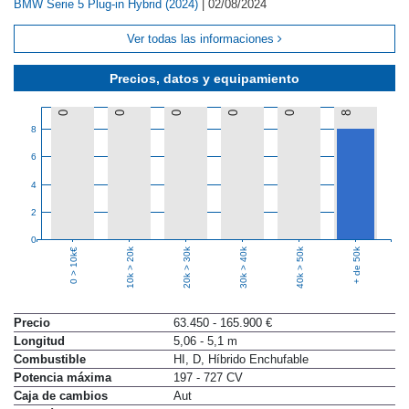
BMW Serie 5 Plug-in Hybrid (2024)
|
02/08/2024
Ver todas las informaciones
Precios, datos y equipamiento
0
0
0
0
0
8
8
6
4
2
0
10k > 20k
20k > 30k
30k > 40k
40k > 50k
+ de 50k
0 > 10k€
Precio
63.450 - 165.900 €
Longitud
5,06 - 5,1 m
Combustible
HI, D, Híbrido Enchufable
Potencia máxima
197 - 727 CV
Caja de cambios
Aut