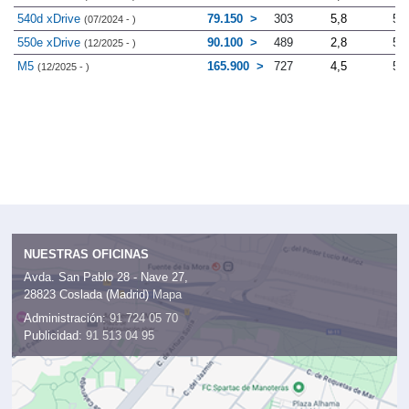
540d xDrive
79.150
303
5,8
5.
(07/2024 - )
550e xDrive
90.100
489
2,8
5.
(12/2025 - )
M5
165.900
727
4,5
5.
(12/2025 - )
NUESTRAS OFICINAS
Avda. San Pablo 28 - Nave 27,
28823 Coslada (Madrid)
Mapa
Administración:
91 724 05 70
Publicidad:
91 513 04 95