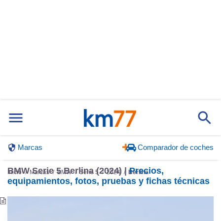
Marcas
Comparador de coches
BMW Serie 5 Berlina (2024) |
Precios,
Inicio
Marcas
BMW
Serie 5
2024
Berlina
equipamientos, fotos, pruebas y fichas técnicas