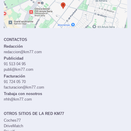
CONTACTOS
Redacción
redaccion@km77.com
Publicidad
91 513 04 95
publi@km77.com
Facturación
91 724 05 70
facturacion@km77.com
Trabaja con nosotros
rrhh@km77.com
OTROS SITIOS DE LA RED KM77
Coches77
DriveMatch