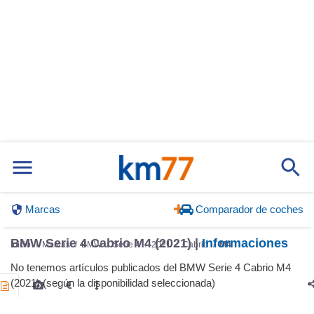
Marcas
Comparador de coches
BMW Serie 4 Cabrio M4 (2021) |
Informaciones
Inicio
Marcas
BMW
Serie 4
2021
Cabrio
M4
No tenemos artículos publicados del BMW Serie 4 Cabrio M4
(2021) (según la disponibilidad seleccionada)