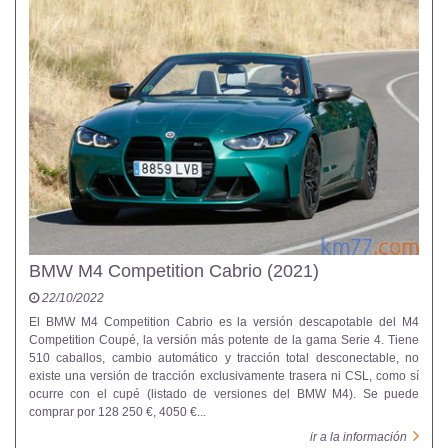
BMW M4 Competition Cabrio (2021)
22/10/2022
El BMW M4 Competition Cabrio es la versión descapotable del M4
Competition Coupé, la versión más potente de la gama Serie 4. Tiene
510 caballos, cambio automático y tracción total desconectable, no
existe una versión de tracción exclusivamente trasera ni CSL, como sí
ocurre con el cupé (listado de versiones del BMW M4). Se puede
comprar por 128 250 €, 4050 €...
ir a la información