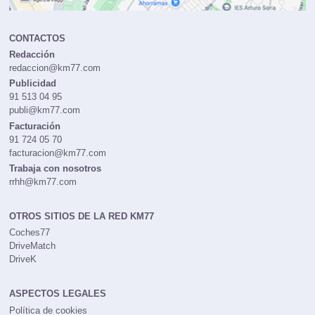
CONTACTOS
Redacción
redaccion@km77.com
Publicidad
91 513 04 95
publi@km77.com
Facturación
91 724 05 70
facturacion@km77.com
Trabaja con nosotros
rrhh@km77.com
OTROS SITIOS DE LA RED KM77
Coches77
DriveMatch
DriveK
ASPECTOS LEGALES
Política de cookies