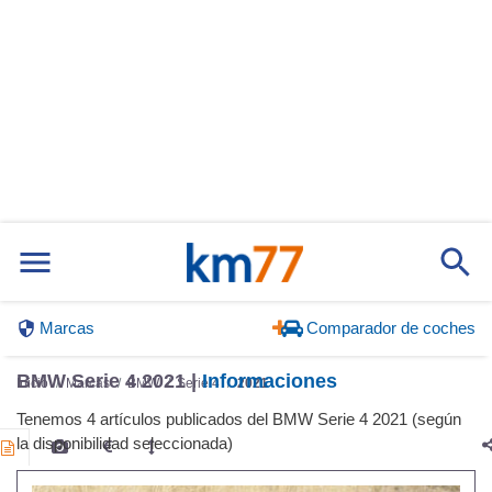
Marcas
Comparador de coches
BMW Serie 4 2021 |
Informaciones
Inicio
Marcas
BMW
Serie 4
2021
Tenemos 4 artículos publicados del BMW Serie 4 2021 (según
la disponibilidad seleccionada)