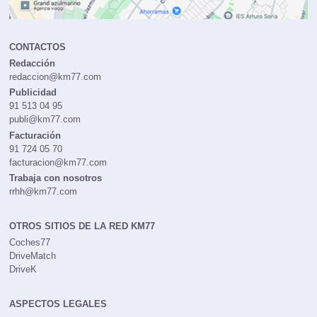
CONTACTOS
Redacción
redaccion@km77.com
Publicidad
91 513 04 95
publi@km77.com
Facturación
91 724 05 70
facturacion@km77.com
Trabaja con nosotros
rrhh@km77.com
OTROS SITIOS DE LA RED KM77
Coches77
DriveMatch
DriveK
ASPECTOS LEGALES