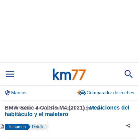
Marcas
Comparador de coches
BMW Serie 4 Cabrio M4 (2021) |
Mediciones del
Inicio
Marcas
BMW
Serie 4
2021
Cabrio
M4
habitáculo y el maletero
Resumen
Detalle