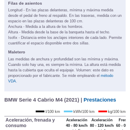
Filas de asientos
Longitud - En las plazas delanteras, mínima y máxima medida
desde el pedal de freno al respaldo. En las traseras, medida con un
espacio en las plazas delanteras de 100 cm.
Anchura - Medida a la altura de los hombros.
Altura - Medida desde la base de la banqueta hasta el techo.
Isofix - Distancia entre los anclajes interiores de cada lado. Permite
cuantificar el espacio disponible entre dos sillas.
Maletero
Las medidas de anchura y profundidad son las mínima y máxima.
Cuando solo hay una, es siempre la mínima. La altura está medida
hasta la cubierta que oculta el equipaje. Volumen: este dato es
proporcionado por el fabricante. Se mide empleando el
método
VDA.
BMW Serie 4 Cabrio M4 (2021) |
Prestaciones
l/100 km
kWh/100 km
kg/100 km
Aceleración, frenada y
Aceleración
Aceleración
Frena
consumo
40 - 80 km/h
80 - 120 km/h
60 - 0 