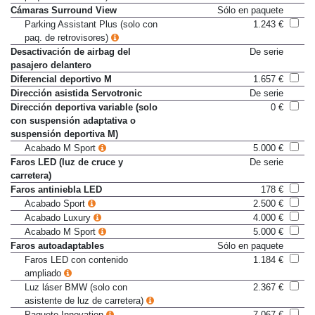
paq. de retrovisores)
Cámaras Surround View
Sólo en paquete
Parking Assistant Plus (solo con
1.243 €
paq. de retrovisores)
Desactivación de airbag del
De serie
pasajero delantero
Diferencial deportivo M
1.657 €
Dirección asistida Servotronic
De serie
Dirección deportiva variable (solo
0 €
con suspensión adaptativa o
suspensión deportiva M)
Acabado M Sport
5.000 €
Faros LED (luz de cruce y
De serie
carretera)
Faros antiniebla LED
178 €
Acabado Sport
2.500 €
Acabado Luxury
4.000 €
Acabado M Sport
5.000 €
Faros autoadaptables
Sólo en paquete
Faros LED con contenido
1.184 €
ampliado
Luz láser BMW (solo con
2.367 €
asistente de luz de carretera)