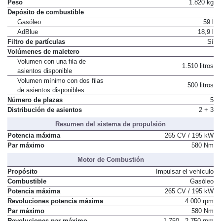
Factor de resistencia
0,6
Peso
1.820 kg
Depósito de combustible
Gasóleo
59 l
AdBlue
18,9 l
Filtro de partículas
Sí
Volúmenes de maletero
Volumen con una fila de
1.510 litros
asientos disponible
Volumen mínimo con dos filas
500 litros
de asientos disponibles
Número de plazas
5
Distribución de asientos
2 + 3
Resumen del sistema de propulsión
Potencia máxima
265 CV / 195 kW
Par máximo
580 Nm
Motor de Combustión
Propósito
Impulsar el vehículo
Combustible
Gasóleo
Potencia máxima
265 CV / 195 kW
Revoluciones potencia máxima
4.000 rpm
Par máximo
580 Nm