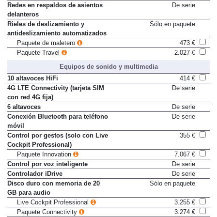
Red de sujeción en maletero
De serie
Redes en respaldos de asientos
De serie
delanteros
Rieles de deslizamiento y
Sólo en paquete
antideslizamiento automatizados
Paquete de maletero
473 €
Paquete Travel
2.027 €
Equipos de sonido y multimedia
10 altavoces HiFi
414 €
4G LTE Connectivity (tarjeta SIM
De serie
con red 4G fija)
6 altavoces
De serie
Conexión Bluetooth para teléfono
De serie
móvil
Control por gestos (solo con Live
355 €
Cockpit Professional)
Paquete Innovation
7.067 €
Control por voz inteligente
De serie
Controlador iDrive
De serie
Disco duro con memoria de 20
Sólo en paquete
GB para audio
Live Cockpit Professional
3.255 €