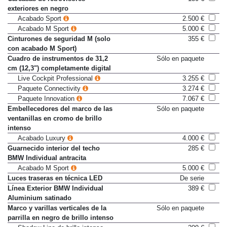
Carcasas de retrovisores
130 €
exteriores en negro
Acabado Sport
2.500 €
Acabado M Sport
5.000 €
Cinturones de seguridad M (solo
355 €
con acabado M Sport)
Cuadro de instrumentos de 31,2
Sólo en paquete
cm (12,3") completamente digital
Live Cockpit Professional
3.255 €
Paquete Connectivity
3.274 €
Paquete Innovation
7.067 €
Embellecedores del marco de las
Sólo en paquete
ventanillas en cromo de brillo
intenso
Acabado Luxury
4.000 €
Guarnecido interior del techo
285 €
BMW Individual antracita
Acabado M Sport
5.000 €
Luces traseras en técnica LED
De serie
Línea Exterior BMW Individual
389 €
Aluminium satinado
Marco y varillas verticales de la
Sólo en paquete
parrilla en negro de brillo intenso