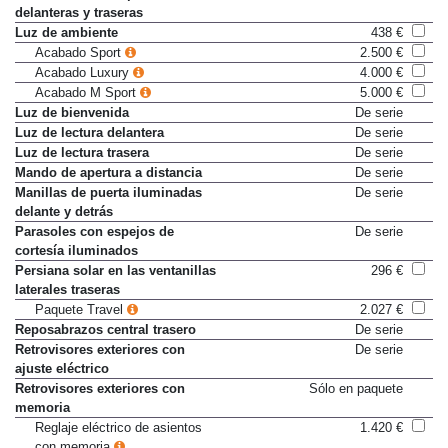
Luz de acceso en puertas
De serie
delanteras y traseras
Luz de ambiente
438 €
Acabado Sport
2.500 €
Acabado Luxury
4.000 €
Acabado M Sport
5.000 €
Luz de bienvenida
De serie
Luz de lectura delantera
De serie
Luz de lectura trasera
De serie
Mando de apertura a distancia
De serie
Manillas de puerta iluminadas
De serie
delante y detrás
Parasoles con espejos de
De serie
cortesía iluminados
Persiana solar en las ventanillas
296 €
laterales traseras
Paquete Travel
2.027 €
Reposabrazos central trasero
De serie
Retrovisores exteriores con
De serie
ajuste eléctrico
Retrovisores exteriores con
Sólo en paquete
memoria
Reglaje eléctrico de asientos
1.420 €