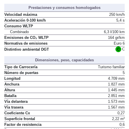
Prestaciones y consumos homologados
Velocidad máxima
250 km/h
Aceleración 0-100 km/h
5,4 s
Consumo WLTP
Combinado
6,3 l/100 km
Emisiones de CO₂ WLTP
164 gr/km
Normativa de emisiones
Euro 6
C
Distintivo ambiental DGT
Dimensiones, peso, capacidades
Tipo de Carrocería
Turismo familiar
Número de puertas
5
Longitud
4.709 mm
Anchura
1.827 mm
Altura
1.445 mm
Batalla
2.851 mm
Vía delantera
1.573 mm
Vía trasera
1.567 mm
Coeficiente Cx
0,27
Superficie frontal
2,22 m²