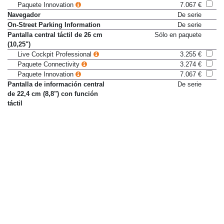
Paquete Connectivity
3.274 €
Paquete Innovation
7.067 €
Navegador
De serie
On-Street Parking Information
De serie
Pantalla central táctil de 26 cm
Sólo en paquete
(10,25")
Live Cockpit Professional
3.255 €
Paquete Connectivity
3.274 €
Paquete Innovation
7.067 €
Pantalla de información central
De serie
de 22,4 cm (8,8") con función
táctil
Preparación para Apple CarPlay
De serie
Preparación para lector de CD
59 €
externo
Punto de acceso Wi-Fi (hasta 10
0 €
dispositivos) (solo con telefonía
con carga inalámbrica)
Paquete Connectivity
3.274 €
Radio digital
De serie
Real-Time Traffic Information
De serie
Remote 3D View (transmisión de
Sólo en paquete
imágenes estáticas 3D por