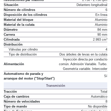
Revoluciones par máximo
1.750 - 2.750 rpm
Situación
Delantero longitudinal
Número de cilindros
6
Disposición de los cilindros
En línea
Material del bloque
Aluminio
Material de la culata
Aluminio
Diámetro
84 mm
Carrera
90 mm
Cilindrada
2.993 cm³
Distribución
Válvulas por cilindro
4
Tipo de distribución
Dos árboles de levas en la culata
Inyección directa por conducto
Alimentación
común. Admisión Variable. Turbo.
Geometría variable. Intercooler
Automatismo de parada y
Sí
arranque del motor ("Stop/Start")
Transmisión
Tracción
Total
Caja de cambios
Automático
Número de velocidades
8
Tipo de mando
No disponible