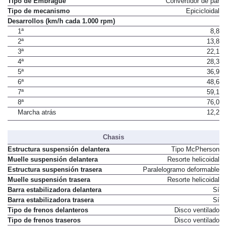
Tipo de Embrague
Convertidor de par
Tipo de mecanismo
Epicicloidal
Desarrollos (km/h cada 1.000 rpm)
1ª
8,8
2ª
13,8
3ª
22,1
4ª
28,3
5ª
36,9
6ª
48,6
7ª
59,1
8ª
76,0
Marcha atrás
12,2
Chasis
Estructura suspensión delantera
Tipo McPherson
Muelle suspensión delantera
Resorte helicoidal
Estructura suspensión trasera
Paralelogramo deformable
Muelle suspensión trasera
Resorte helicoidal
Barra estabilizadora delantera
Sí
Barra estabilizadora trasera
Sí
Tipo de frenos delanteros
Disco ventilado