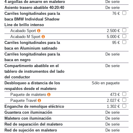
trasero
4 argollas de amarre en maletero
De serie
Asiento trasero abatible 40:20:40
De serie
Carriles longitudinales para la
76 €
baca BMW Individual Shadow
Line de brillo intenso
Acabado Sport
2.500 €
Acabado M Sport
5.000 €
Carriles longitudinales para la
95 €
baca en Aluminium satinado
Carriles longitudinales para la
De serie
baca en negro
Compartimento abatible en el
De serie
tablero de instrumentos del lado
del conductor
Desbloqueo a distancia de los
Sólo en paquete
respaldos desde el maletero
Paquete de maletero
473 €
Paquete Travel
2.027 €
Enganche de remolque eléctrico
1.302 €
Guantera con iluminación
De serie
Maletero con iluminación
De serie
Red de separación del maletero
De serie