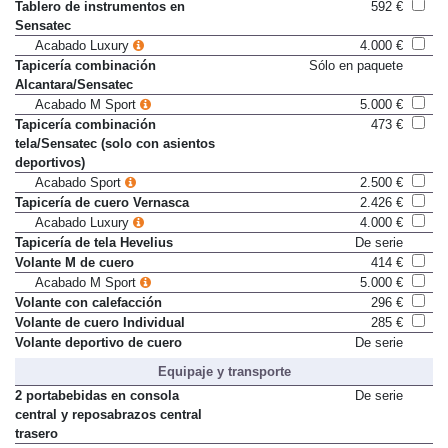
Individual revestido de cuero
Tablero de instrumentos en
592 €
Sensatec
Acabado Luxury
4.000 €
Tapicería combinación
Sólo en paquete
Alcantara/Sensatec
Acabado M Sport
5.000 €
Tapicería combinación
473 €
tela/Sensatec (solo con asientos
deportivos)
Acabado Sport
2.500 €
Tapicería de cuero Vernasca
2.426 €
Acabado Luxury
4.000 €
Tapicería de tela Hevelius
De serie
Volante M de cuero
414 €
Acabado M Sport
5.000 €
Volante con calefacción
296 €
Volante de cuero Individual
285 €
Volante deportivo de cuero
De serie
Equipaje y transporte
2 portabebidas en consola
De serie
central y reposabrazos central