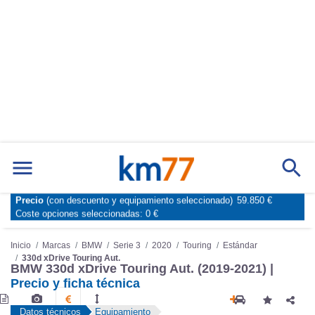
Marcas
Comparador de coches
Precio
(con descuento y equipamiento seleccionado)
59.850 €
Inicio
Marcas
BMW
Serie 3
2020
Touring
Estándar
Coste opciones seleccionadas:
0 €
330d xDrive Touring Aut.
BMW 330d xDrive Touring Aut. (2019-2021) |
Precio y ficha técnica