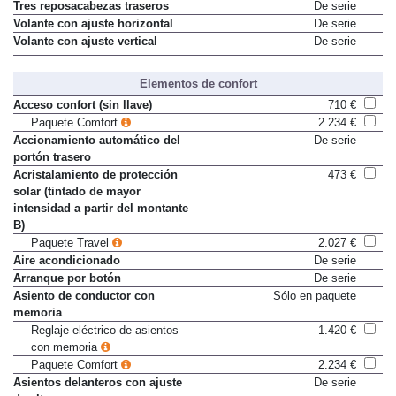
Tracción xDrive
De serie
Tres reposacabezas traseros
De serie
Volante con ajuste horizontal
De serie
Volante con ajuste vertical
De serie
Elementos de confort
Acceso confort (sin llave)
710 €
Paquete Comfort
2.234 €
Accionamiento automático del
De serie
portón trasero
Acristalamiento de protección
473 €
solar (tintado de mayor
intensidad a partir del montante
B)
Paquete Travel
2.027 €
Aire acondicionado
De serie
Arranque por botón
De serie
Asiento de conductor con
Sólo en paquete
memoria
Reglaje eléctrico de asientos
1.420 €
con memoria
Paquete Comfort
2.234 €