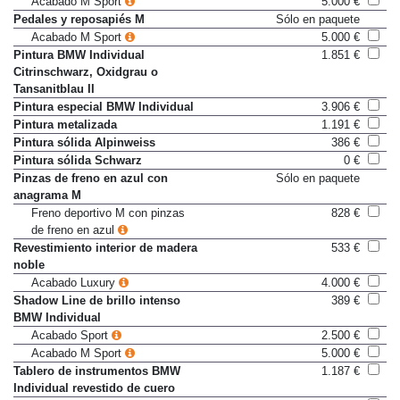
Acabado M Sport
5.000 €
Pedales y reposapiés M
Sólo en paquete
Acabado M Sport
5.000 €
Pintura BMW Individual
1.851 €
Citrinschwarz, Oxidgrau o
Tansanitblau II
Pintura especial BMW Individual
3.906 €
Pintura metalizada
1.191 €
Pintura sólida Alpinweiss
386 €
Pintura sólida Schwarz
0 €
Pinzas de freno en azul con
Sólo en paquete
anagrama M
Freno deportivo M con pinzas
828 €
de freno en azul
Revestimiento interior de madera
533 €
noble
Acabado Luxury
4.000 €
Shadow Line de brillo intenso
389 €
BMW Individual
Acabado Sport
2.500 €
Acabado M Sport
5.000 €
Tablero de instrumentos BMW
1.187 €