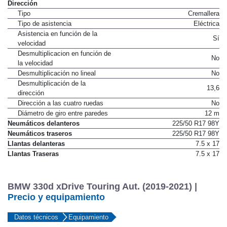
Tipo de frenos traseros
Disco ventilado
Dirección
Tipo
Cremallera
Tipo de asistencia
Eléctrica
Asistencia en función de la
Sí
velocidad
Desmultiplicacion en función de
No
la velocidad
Desmultiplicación no lineal
No
Desmultiplicación de la
13,6
dirección
Dirección a las cuatro ruedas
No
Diámetro de giro entre paredes
12 m
Neumáticos delanteros
225/50 R17 98Y
Neumáticos traseros
225/50 R17 98Y
Llantas delanteras
7.5 x 17
Llantas Traseras
7.5 x 17
BMW 330d xDrive Touring Aut. (2019-2021) |
Precio y equipamiento
Datos técnicos
Equipamiento