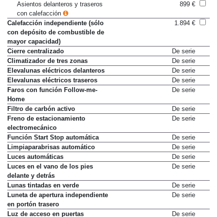
Asientos traseros con calefacción
Sólo en paquete
Asientos delanteros y traseros
899 €
con calefacción
Calefacción independiente (sólo
1.894 €
con depósito de combustible de
mayor capacidad)
Cierre centralizado
De serie
Climatizador de tres zonas
De serie
Elevalunas eléctricos delanteros
De serie
Elevalunas eléctricos traseros
De serie
Faros con función Follow-me-
De serie
Home
Filtro de carbón activo
De serie
Freno de estacionamiento
De serie
electromecánico
Función Start Stop automática
De serie
Limpiaparabrisas automático
De serie
Luces automáticas
De serie
Luces en el vano de los pies
De serie
delante y detrás
Lunas tintadas en verde
De serie
Luneta de apertura independiente
De serie
en portón trasero