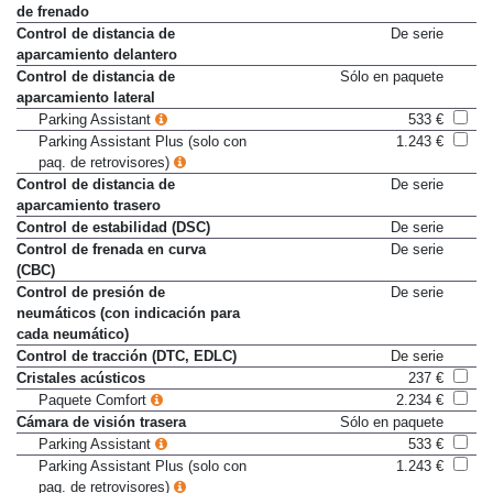
Control de crucero con función
De serie
de frenado
Control de distancia de
De serie
aparcamiento delantero
Control de distancia de
Sólo en paquete
aparcamiento lateral
Parking Assistant
533 €
Parking Assistant Plus (solo con
1.243 €
paq. de retrovisores)
Control de distancia de
De serie
aparcamiento trasero
Control de estabilidad (DSC)
De serie
Control de frenada en curva
De serie
(CBC)
Control de presión de
De serie
neumáticos (con indicación para
cada neumático)
Control de tracción (DTC, EDLC)
De serie
Cristales acústicos
237 €
Paquete Comfort
2.234 €
Cámara de visión trasera
Sólo en paquete
Parking Assistant
533 €
Parking Assistant Plus (solo con
1.243 €