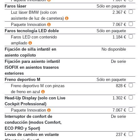
Paquete Innovation
7.067 €
Faros láser
Sólo en paquete
Luz láser BMW (solo con
2.367 €
asistente de luz de carretera)
Paquete Innovation
7.067 €
Faros tecnología LED doble
Sólo en paquete
Faros LED con contenido
1.184 €
ampliado
Fijación de silla infantil en
No disponible
asiento copiloto
Fijación para asiento infantil
De serie
ISOFIX en asientos traseros
exteriores
Freno deportivo M
Sólo en paquete
Freno deportivo M con pinzas
828 €
de freno en azul
Head-Up Display (solo con Live
1.302 €
Cockpit Professional)
Paquete Innovation
7.067 €
Interruptor de confort de
De serie
conducción (modos Comfort,
ECO PRO y Sport)
Levas de cambio en volante
237 €