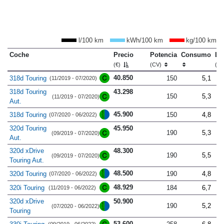
l/100 km
kWh/100 km
kg/100 km
Coche
Precio
Potencia
Consumo
Lo
(€)
(CV)
(m
40.850
318d Touring
150
5,1
(11/2019 - 07/2020)
318d Touring
43.298
150
5,3
(11/2019 - 07/2020)
Aut.
45.900
318d Touring
150
4,8
(07/2020 - 06/2022)
320d Touring
45.950
190
5,3
(09/2019 - 07/2020)
Aut.
320d xDrive
48.300
190
5,5
(09/2019 - 07/2020)
Touring Aut.
48.500
320d Touring
190
4,8
(07/2020 - 06/2022)
48.929
320i Touring
184
6,7
(11/2019 - 06/2022)
320d xDrive
50.900
190
5,2
(07/2020 - 06/2022)
Touring
53.600