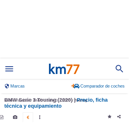
Marcas
Comparador de coches
BMW Serie 3 Touring (2020) |
Precio, ficha
Inicio
Marcas
BMW
Serie 3
2020
Touring
técnica y equipamiento