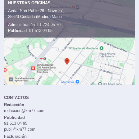
NUESTRAS OFICINAS
Avda. San Pablo 28 - Nave 27,
28823 Coslada (Madrid)
Mapa
Administración:
91 724 05 70
Publicidad:
91 513 04 95
CONTACTOS
Redacción
redaccion@km77.com
Publicidad
91 513 04 95
publi@km77.com
Facturación