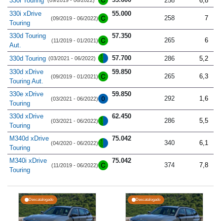
330i Touring
258
6,8
(09/2019 - 06/2022)
330i xDrive
55.000
258
7
(09/2019 - 06/2022)
Touring
330d Touring
57.350
265
6
(11/2019 - 01/2021)
Aut.
57.700
330d Touring
286
5,2
(03/2021 - 06/2022)
330d xDrive
59.850
265
6,3
(09/2019 - 01/2021)
Touring Aut.
330e xDrive
59.850
292
1,6
(03/2021 - 06/2022)
Touring
330d xDrive
62.450
286
5,5
(03/2021 - 06/2022)
Touring
M340d xDrive
75.042
340
6,1
(04/2020 - 06/2022)
Touring
M340i xDrive
75.042
374
7,8
(11/2019 - 06/2022)
Touring
Descatalogado
Descatalogado