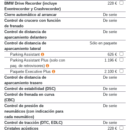
Aviso de cinturón no colocado
De serie
BMW Drive Recorder (incluye
228 €
Eventrecorder y Crashrecorder)
Cierre automático al arrancar
De serie
Control de crucero con función
De serie
de frenado
Control de distancia de
De serie
aparcamiento delantero
Control de distancia de
Sólo en paquete
aparcamiento lateral
Parking Assistant
626 €
Parking Assistant Plus (solo con
1.196 €
paq. de retrovisores)
Paquete Executive Plus
2.100 €
Control de distancia de
De serie
aparcamiento trasero
Control de estabilidad (DSC)
De serie
Control de frenada en curva
De serie
(CBC)
Control de presión de
De serie
neumáticos (con indicación para
cada neumático)
Control de tracción (DTC, EDLC)
De serie