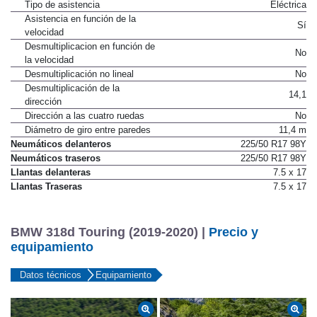
Tipo
Cremallera
Tipo de asistencia
Eléctrica
Asistencia en función de la
Sí
velocidad
Desmultiplicacion en función de
No
la velocidad
Desmultiplicación no lineal
No
Desmultiplicación de la
14,1
dirección
Dirección a las cuatro ruedas
No
Diámetro de giro entre paredes
11,4 m
Neumáticos delanteros
225/50 R17 98Y
Neumáticos traseros
225/50 R17 98Y
Llantas delanteras
7.5 x 17
Llantas Traseras
7.5 x 17
BMW 318d Touring (2019-2020) |
Precio y
equipamiento
Datos técnicos
Equipamiento