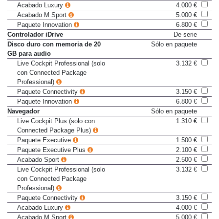
Paquete Connectivity
3.150 €
Acabado Luxury
4.000 €
Acabado M Sport
5.000 €
Paquete Innovation
6.800 €
Controlador iDrive
De serie
Disco duro con memoria de 20
Sólo en paquete
GB para audio
Live Cockpit Professional (solo
3.132 €
con Connected Package
Professional)
Paquete Connectivity
3.150 €
Paquete Innovation
6.800 €
Navegador
Sólo en paquete
Live Cockpit Plus (solo con
1.310 €
Connected Package Plus)
Paquete Executive
1.500 €
Paquete Executive Plus
2.100 €
Acabado Sport
2.500 €
Live Cockpit Professional (solo
3.132 €
con Connected Package
Professional)
Paquete Connectivity
3.150 €
Acabado Luxury
4.000 €