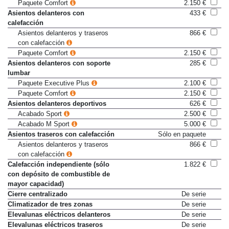
con memoria
Paquete Comfort
2.150 €
Asientos delanteros con
433 €
calefacción
Asientos delanteros y traseros
866 €
con calefacción
Paquete Comfort
2.150 €
Asientos delanteros con soporte
285 €
lumbar
Paquete Executive Plus
2.100 €
Paquete Comfort
2.150 €
Asientos delanteros deportivos
626 €
Acabado Sport
2.500 €
Acabado M Sport
5.000 €
Asientos traseros con calefacción
Sólo en paquete
Asientos delanteros y traseros
866 €
con calefacción
Calefacción independiente (sólo
1.822 €
con depósito de combustible de
mayor capacidad)
Cierre centralizado
De serie
Climatizador de tres zonas
De serie
Elevalunas eléctricos delanteros
De serie