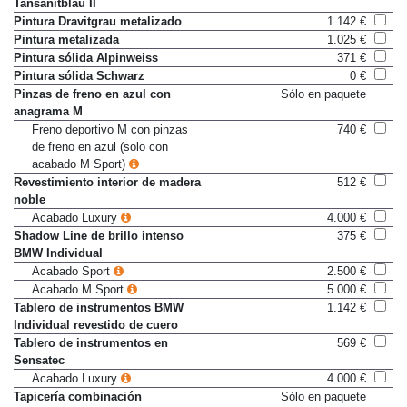
Citrinschwarz, Oxidgrau o
Tansanitblau II
Pintura Dravitgrau metalizado
1.142 €
Pintura metalizada
1.025 €
Pintura sólida Alpinweiss
371 €
Pintura sólida Schwarz
0 €
Pinzas de freno en azul con
Sólo en paquete
anagrama M
Freno deportivo M con pinzas
740 €
de freno en azul (solo con
acabado M Sport)
Revestimiento interior de madera
512 €
noble
Acabado Luxury
4.000 €
Shadow Line de brillo intenso
375 €
BMW Individual
Acabado Sport
2.500 €
Acabado M Sport
5.000 €
Tablero de instrumentos BMW
1.142 €
Individual revestido de cuero
Tablero de instrumentos en
569 €
Sensatec
Acabado Luxury
4.000 €