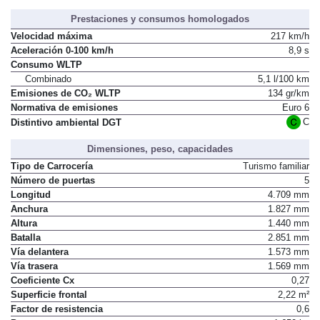
Prestaciones y consumos homologados
Velocidad máxima
217 km/h
Aceleración 0-100 km/h
8,9 s
Consumo WLTP
Combinado
5,1 l/100 km
Emisiones de CO₂ WLTP
134 gr/km
Normativa de emisiones
Euro 6
C
Distintivo ambiental DGT
Dimensiones, peso, capacidades
Tipo de Carrocería
Turismo familiar
Número de puertas
5
Longitud
4.709 mm
Anchura
1.827 mm
Altura
1.440 mm
Batalla
2.851 mm
Vía delantera
1.573 mm
Vía trasera
1.569 mm
Coeficiente Cx
0,27
Superficie frontal
2,22 m²