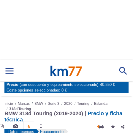
Marcas
Comparador de coches
Precio
(con descuento y equipamiento seleccionado)
40.850 €
Inicio
Marcas
BMW
Serie 3
2020
Touring
Estándar
Coste opciones seleccionadas:
0 €
318d Touring
BMW 318d Touring (2019-2020) |
Precio y ficha
técnica