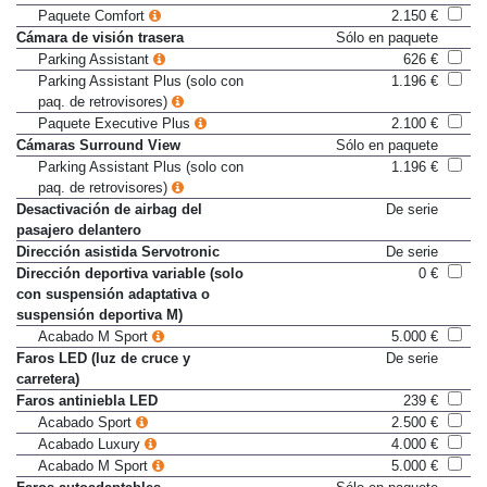
Cristales acústicos
228 €
Paquete Comfort
2.150 €
Cámara de visión trasera
Sólo en paquete
Parking Assistant
626 €
Parking Assistant Plus (solo con
1.196 €
paq. de retrovisores)
Paquete Executive Plus
2.100 €
Cámaras Surround View
Sólo en paquete
Parking Assistant Plus (solo con
1.196 €
paq. de retrovisores)
Desactivación de airbag del
De serie
pasajero delantero
Dirección asistida Servotronic
De serie
Dirección deportiva variable (solo
0 €
con suspensión adaptativa o
suspensión deportiva M)
Acabado M Sport
5.000 €
Faros LED (luz de cruce y
De serie
carretera)
Faros antiniebla LED
239 €
Acabado Sport
2.500 €
Acabado Luxury
4.000 €
Acabado M Sport
5.000 €