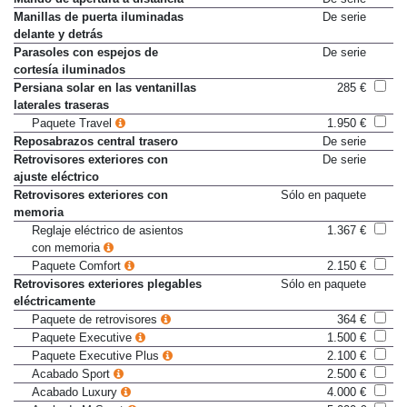
Mando de apertura a distancia
De serie
Manillas de puerta iluminadas
De serie
delante y detrás
Parasoles con espejos de
De serie
cortesía iluminados
Persiana solar en las ventanillas
285 €
laterales traseras
Paquete Travel
1.950 €
Reposabrazos central trasero
De serie
Retrovisores exteriores con
De serie
ajuste eléctrico
Retrovisores exteriores con
Sólo en paquete
memoria
Reglaje eléctrico de asientos
1.367 €
con memoria
Paquete Comfort
2.150 €
Retrovisores exteriores plegables
Sólo en paquete
eléctricamente
Paquete de retrovisores
364 €
Paquete Executive
1.500 €
Paquete Executive Plus
2.100 €
Acabado Sport
2.500 €