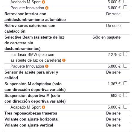
Acabado Luxury
4.000 €
Acabado M Sport
5.000 €
Paquete Innovation
6.800 €
Retrovisor interior con
De serie
antideslumbramiento automático
Retrovisores exteriores con
De serie
calefacción
Selective Beam (asistente de luz
Sólo en paquete
de carretera sin
deslumbramientos)
Luz láser BMW (solo con
2.278 €
asistente de luz de carretera)
Paquete Innovation
6.800 €
Sensor de aceite para nivel y
De serie
calidad
Suspensión M adaptativa (solo
1.367 €
con dirección deportiva variable)
Suspensión deportiva M (solo
683 €
con dirección deportiva variable)
Acabado M Sport
5.000 €
Tres reposacabezas traseros
De serie
Volante con ajuste horizontal
De serie
Volante con ajuste vertical
De serie