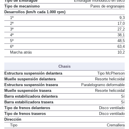
Tipo de Embrague
Embrague monodisco en seco
Tipo de mecanismo
Pares de engranajes
Desarrollos (km/h cada 1.000 rpm)
1ª
9,3
2ª
17,0
3ª
27,2
4ª
38,1
5ª
48,5
6ª
63,4
Marcha atrás
10,2
Chasis
Estructura suspensión delantera
Tipo McPherson
Muelle suspensión delantera
Resorte helicoidal
Estructura suspensión trasera
Paralelogramo deformable
Muelle suspensión trasera
Resorte helicoidal
Barra estabilizadora delantera
Sí
Barra estabilizadora trasera
Sí
Tipo de frenos delanteros
Disco ventilado
Tipo de frenos traseros
Disco ventilado
Dirección