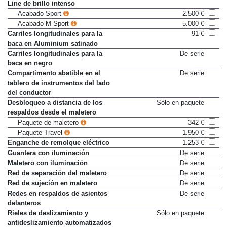
baca BMW Individual Shadow
Line de brillo intenso
Acabado Sport
2.500 €
Acabado M Sport
5.000 €
Carriles longitudinales para la
91 €
baca en Aluminium satinado
Carriles longitudinales para la
De serie
baca en negro
Compartimento abatible en el
De serie
tablero de instrumentos del lado
del conductor
Desbloqueo a distancia de los
Sólo en paquete
respaldos desde el maletero
Paquete de maletero
342 €
Paquete Travel
1.950 €
Enganche de remolque eléctrico
1.253 €
Guantera con iluminación
De serie
Maletero con iluminación
De serie
Red de separación del maletero
De serie
Red de sujeción en maletero
De serie
Redes en respaldos de asientos
De serie
delanteros
Rieles de deslizamiento y
Sólo en paquete