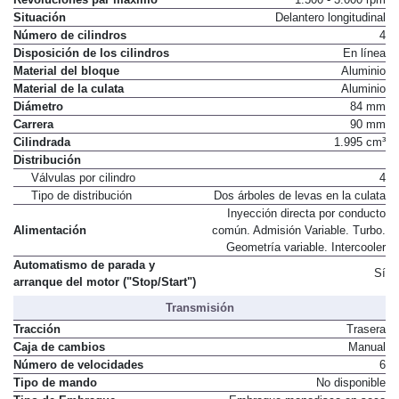
Revoluciones par máximo
1.500 - 3.000 rpm
Situación
Delantero longitudinal
Número de cilindros
4
Disposición de los cilindros
En línea
Material del bloque
Aluminio
Material de la culata
Aluminio
Diámetro
84 mm
Carrera
90 mm
Cilindrada
1.995 cm³
Distribución
Válvulas por cilindro
4
Tipo de distribución
Dos árboles de levas en la culata
Inyección directa por conducto
Alimentación
común. Admisión Variable. Turbo.
Geometría variable. Intercooler
Automatismo de parada y
Sí
arranque del motor ("Stop/Start")
Transmisión
Tracción
Trasera
Caja de cambios
Manual
Número de velocidades
6
Tipo de mando
No disponible