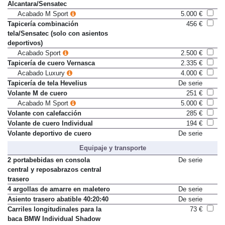
Tapicería combinación
Sólo en paquete
Alcantara/Sensatec
Acabado M Sport
5.000 €
Tapicería combinación
456 €
tela/Sensatec (solo con asientos
deportivos)
Acabado Sport
2.500 €
Tapicería de cuero Vernasca
2.335 €
Acabado Luxury
4.000 €
Tapicería de tela Hevelius
De serie
Volante M de cuero
251 €
Acabado M Sport
5.000 €
Volante con calefacción
285 €
Volante de cuero Individual
194 €
Volante deportivo de cuero
De serie
Equipaje y transporte
2 portabebidas en consola
De serie
central y reposabrazos central
trasero
4 argollas de amarre en maletero
De serie
Asiento trasero abatible 40:20:40
De serie
Carriles longitudinales para la
73 €