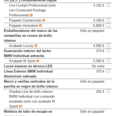
cm (12,3") completamente digital
Live Cockpit Professional (solo
3.132 €
con Connected Package
Professional)
Paquete Connectivity
3.150 €
Paquete Innovation
6.800 €
Embellecedores del marco de las
Sólo en paquete
ventanillas en cromo de brillo
intenso
Acabado Luxury
4.000 €
Guarnecido interior del techo
274 €
BMW Individual antracita
Acabado M Sport
5.000 €
Luces traseras en técnica LED
De serie
Línea Exterior BMW Individual
375 €
Aluminium satinado
Marco y varillas verticales de la
Sólo en paquete
parrilla en negro de brillo intenso
Shadow Line de brillo intenso
201 €
BMW Individual con contenido
ampliado (solo con acabado M
Sport)
Moldura de tubo de escape en
Sólo en paquete