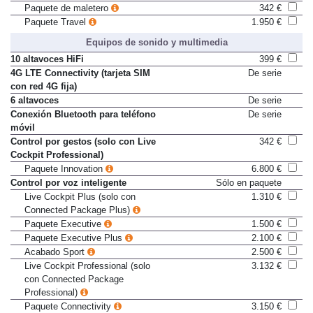
antideslizamiento automatizados
Paquete de maletero
342 €
Paquete Travel
1.950 €
Equipos de sonido y multimedia
10 altavoces HiFi
399 €
4G LTE Connectivity (tarjeta SIM
De serie
con red 4G fija)
6 altavoces
De serie
Conexión Bluetooth para teléfono
De serie
móvil
Control por gestos (solo con Live
342 €
Cockpit Professional)
Paquete Innovation
6.800 €
Control por voz inteligente
Sólo en paquete
Live Cockpit Plus (solo con
1.310 €
Connected Package Plus)
Paquete Executive
1.500 €
Paquete Executive Plus
2.100 €
Acabado Sport
2.500 €
Live Cockpit Professional (solo
3.132 €
con Connected Package
Professional)