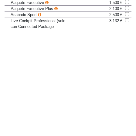
Connected Package Plus)
Paquete Executive
1.500 €
Paquete Executive Plus
2.100 €
Acabado Sport
2.500 €
Live Cockpit Professional (solo
3.132 €
con Connected Package
Professional)
Paquete Connectivity
3.150 €
Acabado Luxury
4.000 €
Acabado M Sport
5.000 €
Paquete Innovation
6.800 €
Llantas y neumáticos
Juego para reparación de
De serie
pinchazos
Llantas de aleación 43 cm (225/50
Sólo en paquete
R17) de radios dobles (estilo 771)
Acabado Luxury
4.000 €
Llantas de aleación 43 cm (225/50
De serie
R17) de radios en V (estilo 775)
Llantas de aleación 43 cm (225/50
672 €
R17) de radios en V (estilo 775)
bicolor