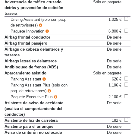
con guiado de retorno de calzada
Advertencia de tráfico cruzado
Sólo en paquete
detrás y prevención de colisión
trasera
Driving Assistant (solo con paq.
1.025 €
de retrovisores)
Paquete Innovation
6.800 €
Airbag frontal conductor
De serie
Airbag frontal pasajero
De serie
Airbags de cabeza delanteros y
De serie
traseros
Airbags laterales delanteros
De serie
Antibloqueo de frenos (ABS)
De serie
Aparcamiento asistido
Sólo en paquete
Parking Assistant
626 €
Parking Assistant Plus (solo con
1.196 €
paq. de retrovisores)
Paquete Executive Plus
2.100 €
Asistente de aviso de accidente
De serie
(analiza el comportamiento del
conductor)
Asistente de luz de carretera
182 €
Asistente para el arranque
De serie