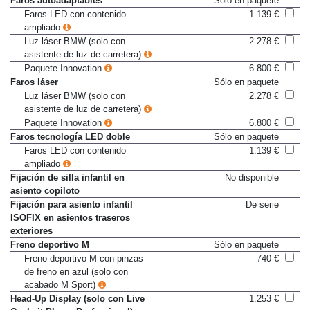
Faros autoadaptables
Sólo en paquete
Faros LED con contenido
1.139 €
ampliado
Luz láser BMW (solo con
2.278 €
asistente de luz de carretera)
Paquete Innovation
6.800 €
Faros láser
Sólo en paquete
Luz láser BMW (solo con
2.278 €
asistente de luz de carretera)
Paquete Innovation
6.800 €
Faros tecnología LED doble
Sólo en paquete
Faros LED con contenido
1.139 €
ampliado
Fijación de silla infantil en
No disponible
asiento copiloto
Fijación para asiento infantil
De serie
ISOFIX en asientos traseros
exteriores
Freno deportivo M
Sólo en paquete
Freno deportivo M con pinzas
740 €
de freno en azul (solo con
acabado M Sport)
Head-Up Display (solo con Live
1.253 €