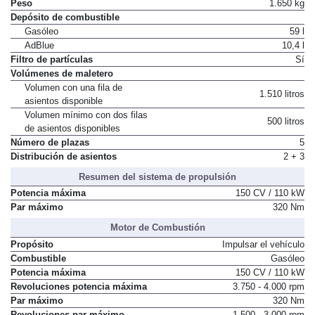
Factor de resistencia
0,6
Peso
1.650 kg
Depósito de combustible
Gasóleo
59 l
AdBlue
10,4 l
Filtro de partículas
Sí
Volúmenes de maletero
Volumen con una fila de
1.510 litros
asientos disponible
Volumen mínimo con dos filas
500 litros
de asientos disponibles
Número de plazas
5
Distribución de asientos
2 + 3
Resumen del sistema de propulsión
Potencia máxima
150 CV / 110 kW
Par máximo
320 Nm
Motor de Combustión
Propósito
Impulsar el vehículo
Combustible
Gasóleo
Potencia máxima
150 CV / 110 kW
Revoluciones potencia máxima
3.750 - 4.000 rpm
Par máximo
320 Nm