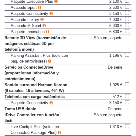
Paquete Executive
1.500 €
Paquete Executive Plus
2.100 €
Acabado Sport
2.500 €
Paquete Connectivity
3.150 €
Acabado Luxury
4.000 €
Acabado M Sport
5.000 €
Paquete Innovation
6.800 €
Remote 3D View (transmisión de
Sólo en paquete
imágenes estáticas 3D por
telefonía móvil)
Parking Assistant Plus (solo con
1.196 €
paq. de retrovisores)
Servicios ConnectedDrive
De serie
(proporcionan información y
entretenimiento)
Sonido surround Harman Kardon
1.025 €
(9 canales, 16 altavoces, 464 W)
Telefonía con carga inalámbrica
512 €
Paquete Connectivity
3.150 €
Toma USB doble
De serie
iDrive Controller con función
Sólo en paquete
táctil
Live Cockpit Plus (solo con
1.310 €