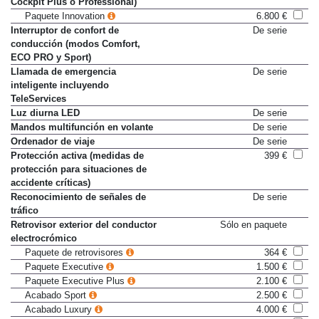
Cockpit Plus o Professional)
Paquete Innovation
6.800 €
Interruptor de confort de
De serie
conducción (modos Comfort,
ECO PRO y Sport)
Llamada de emergencia
De serie
inteligente incluyendo
TeleServices
Luz diurna LED
De serie
Mandos multifunción en volante
De serie
Ordenador de viaje
De serie
Protección activa (medidas de
399 €
protección para situaciones de
accidente críticas)
Reconocimiento de señales de
De serie
tráfico
Retrovisor exterior del conductor
Sólo en paquete
electrocrómico
Paquete de retrovisores
364 €
Paquete Executive
1.500 €
Paquete Executive Plus
2.100 €
Acabado Sport
2.500 €