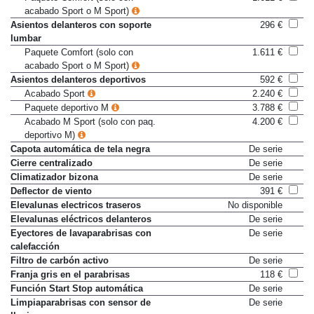
acabado Sport o M Sport)
Asientos delanteros con soporte
296 €
lumbar
Paquete Comfort (solo con
1.611 €
acabado Sport o M Sport)
Asientos delanteros deportivos
592 €
Acabado Sport
2.240 €
Paquete deportivo M
3.788 €
Acabado M Sport (solo con paq.
4.200 €
deportivo M)
Capota automática de tela negra
De serie
Cierre centralizado
De serie
Climatizador bizona
De serie
Deflector de viento
391 €
Elevalunas electricos traseros
No disponible
Elevalunas eléctricos delanteros
De serie
Eyectores de lavaparabrisas con
De serie
calefacción
Filtro de carbón activo
De serie
Franja gris en el parabrisas
118 €
Función Start Stop automática
De serie
Limpiaparabrisas con sensor de
De serie