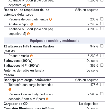
Acabado M Sport (solo con paq.
4.200 €
deportivo M)
Redes en los respaldos de los
Sólo en paquete
asientos delanteros
Paquete de compartimentos
236 €
Acabado Sport
2.240 €
Acabado M Sport (solo con paq.
4.200 €
deportivo M)
Equipos de sonido y multimedia
12 altavoces HiFi Harman Kardon
947 €
(360 W)
Paquete Audio
3.232 €
6 altavoces (100 W)
De serie
7 altavoces HiFi (205 W)
355 €
Antenas de radio en luneta
De serie
trasera
Bandeja para carga inalámbrica
Sólo en paquete
Telefonía con carga inalámbrica
473 €
Paquete Connectivity (solo con
2.598 €
acabado Sport o M Sport)
Cargador de CD
No disponible
Conexión Bluetooth para teléfono
De serie