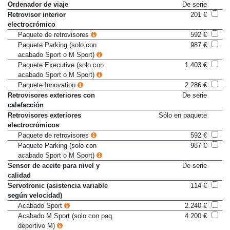
Ordenador de viaje
De serie
Retrovisor interior
201 €
electrocrómico
Paquete de retrovisores
592 €
Paquete Parking (solo con
987 €
acabado Sport o M Sport)
Paquete Executive (solo con
1.403 €
acabado Sport o M Sport)
Paquete Innovation
2.286 €
Retrovisores exteriores con
De serie
calefacción
Retrovisores exteriores
Sólo en paquete
electrocrómicos
Paquete de retrovisores
592 €
Paquete Parking (solo con
987 €
acabado Sport o M Sport)
Sensor de aceite para nivel y
De serie
calidad
Servotronic (asistencia variable
114 €
según velocidad)
Acabado Sport
2.240 €
Acabado M Sport (solo con paq.
4.200 €
deportivo M)