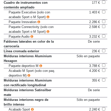
Cuadro de instrumentos con
177 €
contenido ampliado
Paquete Executive (solo con
1.403 €
acabado Sport o M Sport)
Paquete Innovation
2.286 €
Paquete Connectivity (solo con
2.598 €
acabado Sport o M Sport)
Paquete Audio
3.232 €
Faldones laterales en color de la
De serie
carrocería
Línea cromada exterior
236 €
Molduras interiores Aluminium
Sólo en paquete
Hexagon
Paquete deportivo M
3.788 €
Acabado M Sport (solo con paq.
4.200 €
deportivo M)
Molduras interiores Aluminium
355 €
con rectificado longitudinal
Molduras interiores Satinsilber
De serie
mate
Molduras interiores negro de
Sólo en paquete
brillo intenso
Acabado Sport
2.240 €