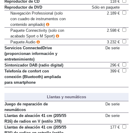
Reproductor de CD
118 €
Reproductor de DVD
Sólo en paquete
Navegación Professional (solo
2.189 €
con cuadro de instrumentos con
contenido ampliado)
Paquete Connectivity (solo con
2.598 €
acabado Sport o M Sport)
Paquete Audio
3.232 €
Servicios ConnectedDrive
De serie
(proporcionan información y
entretenimiento)
Sintonizador DAB (radio digital)
296 €
Telefonía de confort con
399 €
conexión (Bluetooth) ampliada
para smartphone
Llantas y neumáticos
Juego de reparación de
De serie
neumáticos
Llantas de aleación 41 cm (205/55
De serie
R16) de radios en V (estilo 378)
Llantas de aleación 41 cm (205/55
177 €
R16) de radios en estrella (estilo