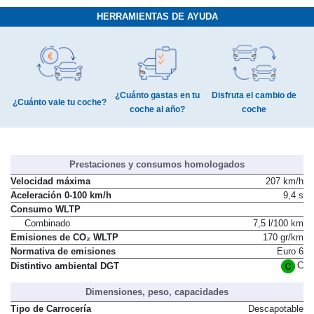
HERRAMIENTAS DE AYUDA
¿Cuánto gastas en tu
Disfruta el cambio de
¿Cuánto vale tu coche?
coche al año?
coche
Prestaciones y consumos homologados
Velocidad máxima
207 km/h
Aceleración 0-100 km/h
9,4 s
Consumo WLTP
Combinado
7,5 l/100 km
Emisiones de CO₂ WLTP
170 gr/km
Normativa de emisiones
Euro 6
C
Distintivo ambiental DGT
Dimensiones, peso, capacidades
Tipo de Carrocería
Descapotable