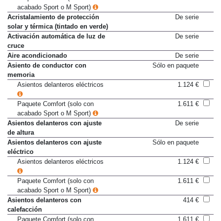
acabado Sport o M Sport)
Acristalamiento de protección
De serie
solar y térmica (tintado en verde)
Activación automática de luz de
De serie
cruce
Aire acondicionado
De serie
Asiento de conductor con
Sólo en paquete
memoria
Asientos delanteros eléctricos
1.124 €
Paquete Comfort (solo con
1.611 €
acabado Sport o M Sport)
Asientos delanteros con ajuste
De serie
de altura
Asientos delanteros con ajuste
Sólo en paquete
eléctrico
Asientos delanteros eléctricos
1.124 €
Paquete Comfort (solo con
1.611 €
acabado Sport o M Sport)
Asientos delanteros con
414 €
calefacción
Paquete Comfort (solo con
1.611 €