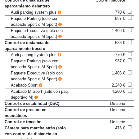
Control de distancia de
Sólo en paquete
aparcamiento delantero
Audi parking system plus
770 €
Paquete Parking (solo con
987 €
acabado Sport o M Sport)
Paquete Executive (solo con
1.403 €
acabado Sport o M Sport)
Control de distancia de
533 €
aparcamiento trasero
Audi parking system plus
770 €
Paquete Parking (solo con
987 €
acabado Sport o M Sport)
Paquete Executive (solo con
1.403 €
acabado Sport o M Sport)
Acabado Sport
2.240 €
Acabado M Sport (solo con paq.
4.200 €
deportivo M)
Control de estabilidad (DSC)
De serie
Control de presión en
De serie
neumáticos
Control de tracción
De serie
Cámara para marcha atrás (solo
473 €
con control de distancia en