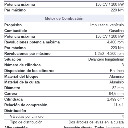
Potencia máxima
136 CV / 100 kW
Par máximo
220 Nm
Motor de Combustión
Propósito
Impulsar el vehículo
Combustible
Gasolina
Potencia máxima
136 CV / 100 kW
Revoluciones potencia máxima
4.400 rpm
Par máximo
220 Nm
Revoluciones par máximo
1.250 - 4.300 rpm
Situación
Delantero longitudinal
Número de cilindros
3
Disposición de los cilindros
En línea
Material del bloque
Aluminio
Material de la culata
Aluminio
Diámetro
82 mm
Carrera
94,6 mm
Cilindrada
1.499 cm³
Relación de compresión
11 a 1
Distribución
Válvulas por cilindro
4
Tipo de distribución
Dos árboles de levas en la culata
Alimentación
Inyección directa. Turbo. Intercooler