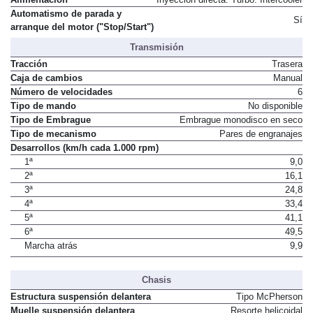
Automatismo de parada y
Sí
arranque del motor ("Stop/Start")
Transmisión
Tracción
Trasera
Caja de cambios
Manual
Número de velocidades
6
Tipo de mando
No disponible
Tipo de Embrague
Embrague monodisco en seco
Tipo de mecanismo
Pares de engranajes
Desarrollos (km/h cada 1.000 rpm)
1ª
9,0
2ª
16,1
3ª
24,8
4ª
33,4
5ª
41,1
6ª
49,5
Marcha atrás
9,9
Chasis
Estructura suspensión delantera
Tipo McPherson
Muelle suspensión delantera
Resorte helicoidal