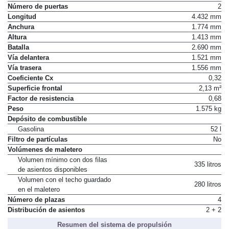
Número de puertas
2
Longitud
4.432 mm
Anchura
1.774 mm
Altura
1.413 mm
Batalla
2.690 mm
Vía delantera
1.521 mm
Vía trasera
1.556 mm
Coeficiente Cx
0,32
Superficie frontal
2,13 m²
Factor de resistencia
0,68
Peso
1.575 kg
Depósito de combustible
Gasolina
52 l
Filtro de partículas
No
Volúmenes de maletero
Volumen mínimo con dos filas
335 litros
de asientos disponibles
Volumen con el techo guardado
280 litros
en el maletero
Número de plazas
4
Distribución de asientos
2 + 2
Resumen del sistema de propulsión