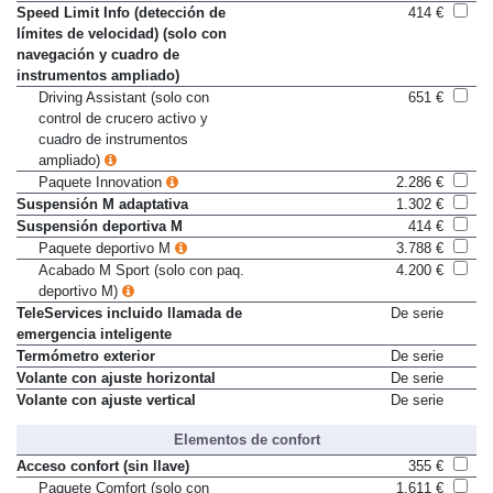
Speed Limit Info (detección de
414 €
límites de velocidad) (solo con
navegación y cuadro de
instrumentos ampliado)
Driving Assistant (solo con
651 €
control de crucero activo y
cuadro de instrumentos
ampliado)
Paquete Innovation
2.286 €
Suspensión M adaptativa
1.302 €
Suspensión deportiva M
414 €
Paquete deportivo M
3.788 €
Acabado M Sport (solo con paq.
4.200 €
deportivo M)
TeleServices incluido llamada de
De serie
emergencia inteligente
Termómetro exterior
De serie
Volante con ajuste horizontal
De serie
Volante con ajuste vertical
De serie
Elementos de confort
Acceso confort (sin llave)
355 €
Paquete Comfort (solo con
1.611 €