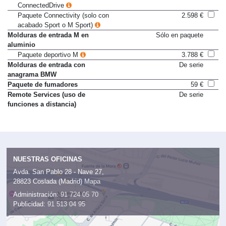
ConnectedDrive
Paquete Connectivity (solo con
2.598 €
acabado Sport o M Sport)
Molduras de entrada M en
Sólo en paquete
aluminio
Paquete deportivo M
3.788 €
Molduras de entrada con
De serie
anagrama BMW
Paquete de fumadores
59 €
Remote Services (uso de
De serie
funciones a distancia)
NUESTRAS OFICINAS
Avda. San Pablo 28 - Nave 27,
28823 Coslada (Madrid)
Mapa
Administración:
91 724 05 70
Publicidad:
91 513 04 95