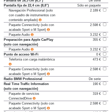
Pantalla de 16,5 cm (6,5")
De serie
Pantalla fija de 22,4 cm (8,8")
Sólo en paquete
Navegación Professional (solo
2.189 €
con cuadro de instrumentos con
contenido ampliado)
Paquete Connectivity (solo con
2.598 €
acabado Sport o M Sport)
Paquete Audio
3.232 €
Preparación para Apple CarPlay
355 €
(solo con navegación)
Paquete Audio
3.232 €
Punto de acceso Wi-Fi
0 €
Telefonía con carga inalámbrica
473 €
Paquete Connectivity (solo con
2.598 €
acabado Sport o M Sport)
Radio BMW Professional
De serie
Real Time Traffic Information
190 €
(solo con navegación)
Paquete de servicios
319 €
ConnectedDrive
Paquete Connectivity (solo con
2.598 €
acabado Sport o M Sport)