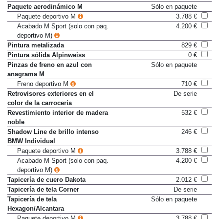
Paquete aerodinámico M
Sólo en paquete
Paquete deportivo M
3.788 €
Acabado M Sport (solo con paq.
4.200 €
deportivo M)
Pintura metalizada
829 €
Pintura sólida Alpinweiss
0 €
Pinzas de freno en azul con
Sólo en paquete
anagrama M
Freno deportivo M
710 €
Retrovisores exteriores en el
De serie
color de la carrocería
Revestimiento interior de madera
532 €
noble
Shadow Line de brillo intenso
246 €
BMW Individual
Paquete deportivo M
3.788 €
Acabado M Sport (solo con paq.
4.200 €
deportivo M)
Tapicería de cuero Dakota
2.012 €
Tapicería de tela Corner
De serie
Tapicería de tela
Sólo en paquete
Hexagon/Alcantara
Paquete deportivo M
3.788 €