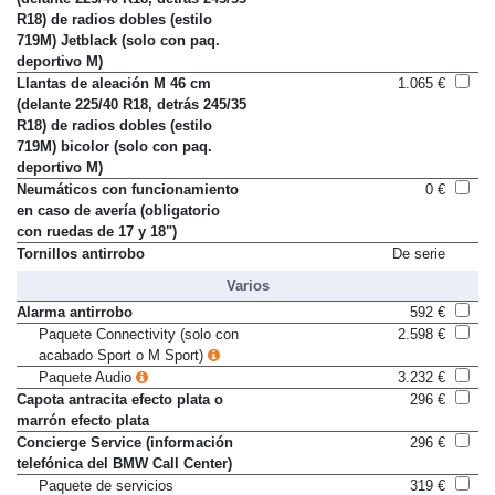
R18) de radios dobles (estilo
719M) Jetblack (solo con paq.
deportivo M)
Llantas de aleación M 46 cm
1.065 €
(delante 225/40 R18, detrás 245/35
R18) de radios dobles (estilo
719M) bicolor (solo con paq.
deportivo M)
Neumáticos con funcionamiento
0 €
en caso de avería (obligatorio
con ruedas de 17 y 18")
Tornillos antirrobo
De serie
Varios
Alarma antirrobo
592 €
Paquete Connectivity (solo con
2.598 €
acabado Sport o M Sport)
Paquete Audio
3.232 €
Capota antracita efecto plata o
296 €
marrón efecto plata
Concierge Service (información
296 €
telefónica del BMW Call Center)
Paquete de servicios
319 €