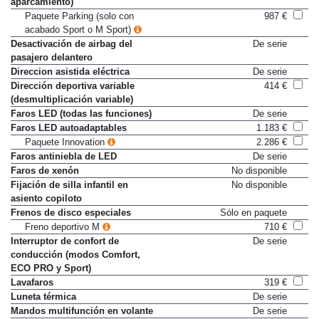
aparcamiento)
Paquete Parking (solo con
987 €
acabado Sport o M Sport)
Desactivación de airbag del
De serie
pasajero delantero
Direccion asistida eléctrica
De serie
Dirección deportiva variable
414 €
(desmultiplicación variable)
Faros LED (todas las funciones)
De serie
Faros LED autoadaptables
1.183 €
Paquete Innovation
2.286 €
Faros antiniebla de LED
De serie
Faros de xenón
No disponible
Fijación de silla infantil en
No disponible
asiento copiloto
Frenos de disco especiales
Sólo en paquete
Freno deportivo M
710 €
Interruptor de confort de
De serie
conducción (modos Comfort,
ECO PRO y Sport)
Lavafaros
319 €
Luneta térmica
De serie
Mandos multifunción en volante
De serie