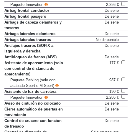
Paquete Innovation
2.286 €
Airbag frontal conductor
De serie
Airbag frontal pasajero
De serie
Airbags de cabeza delanteros y
De serie
traseros
Airbags laterales delanteros
De serie
Airbags laterales traseros
No disponible
Anclajes traseros ISOFIX a
De serie
izquierda y derecha
Antibloqueo de frenos (ABS)
De serie
Asistente de aparcamiento (solo
177 €
con control de distancia de
aparcamiento)
Paquete Parking (solo con
987 €
acabado Sport o M Sport)
Asistente de luz de carretera
190 €
Paquete Innovation
2.286 €
Aviso de cinturón no colocado
De serie
Cierre automático de puertas en
De serie
movimiento
Control de crucero con función
De serie
de frenado