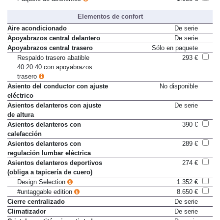
Paquete de asistentes
1.058 €
Elementos de confort
Aire acondicionado
De serie
Apoyabrazos central delantero
De serie
Apoyabrazos central trasero
Sólo en paquete
Respaldo trasero abatible
293 €
40:20:40 con apoyabrazos
trasero
Asiento del conductor con ajuste
No disponible
eléctrico
Asientos delanteros con ajuste
De serie
de altura
Asientos delanteros con
390 €
calefacción
Asientos delanteros con
289 €
regulación lumbar eléctrica
Asientos delanteros deportivos
274 €
(obliga a tapicería de cuero)
Design Selection
1.352 €
#untaggable edition
8.650 €
Cierre centralizado
De serie
Climatizador
De serie