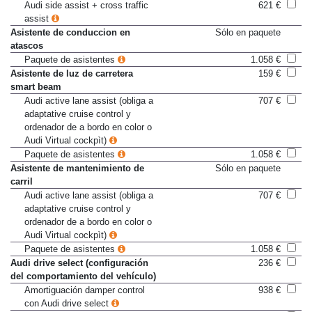
(Audi side assist)
Audi side assist + cross traffic
621 €
assist
Asistente de conduccion en
Sólo en paquete
atascos
Paquete de asistentes
1.058 €
Asistente de luz de carretera
159 €
smart beam
Audi active lane assist (obliga a
707 €
adaptative cruise control y
ordenador de a bordo en color o
Audi Virtual cockpìt)
Paquete de asistentes
1.058 €
Asistente de mantenimiento de
Sólo en paquete
carril
Audi active lane assist (obliga a
707 €
adaptative cruise control y
ordenador de a bordo en color o
Audi Virtual cockpìt)
Paquete de asistentes
1.058 €
Audi drive select (configuración
236 €
del comportamiento del vehículo)
Amortiguación damper control
938 €