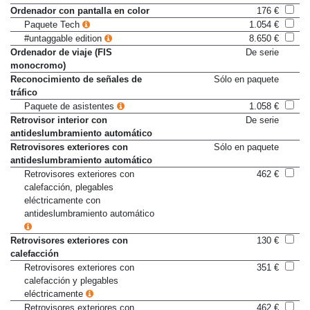
Mandos multifunción en volante
De serie
Ordenador con pantalla en color
176 €
Paquete Tech
1.054 €
#untaggable edition
8.650 €
Ordenador de viaje (FIS
De serie
monocromo)
Reconocimiento de señales de
Sólo en paquete
tráfico
Paquete de asistentes
1.058 €
Retrovisor interior con
De serie
antideslumbramiento automático
Retrovisores exteriores con
Sólo en paquete
antideslumbramiento automático
Retrovisores exteriores con
462 €
calefacción, plegables
eléctricamente con
antideslumbramiento automático
Retrovisores exteriores con
130 €
calefacción
Retrovisores exteriores con
351 €
calefacción y plegables
eléctricamente