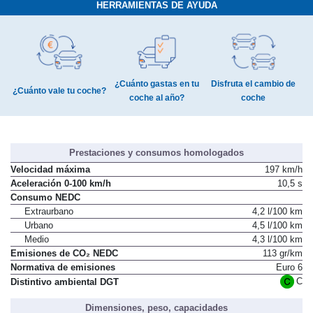
HERRAMIENTAS DE AYUDA
¿Cuánto gastas en tu
Disfruta el cambio de
¿Cuánto vale tu coche?
coche al año?
coche
Prestaciones y consumos homologados
Velocidad máxima
197 km/h
Aceleración 0-100 km/h
10,5 s
Consumo NEDC
Extraurbano
4,2 l/100 km
Urbano
4,5 l/100 km
Medio
4,3 l/100 km
Emisiones de CO₂ NEDC
113 gr/km
Normativa de emisiones
Euro 6
C
Distintivo ambiental DGT