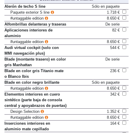
Decoración exterior e interior
Alerón de techo S line
Sólo en paquete
Paquete exterior S line
1.718 €
#untaggable edition
8.650 €
Alfombrillas delanteras y traseras
De serie
Aplicaciones interiores de
82 €
aluminio
#untaggable edition
8.650 €
Audi virtual cockpit (solo con
544 €
MMI navegación plus)
Blade (montante trasero) en color
De serie
gris Manhattan
Blade en color gris Titanio mate
236 €
o Blanco Ibis
Blade en color negro brillante
Sólo en paquete
#untaggable edition
8.650 €
Elementos interiores en cuero
342 €
sintético (parte baja de consola
central y apoyabrazos de puertas)
Design Selection
1.352 €
#untaggable edition
8.650 €
Inserciones interiores en
164 €