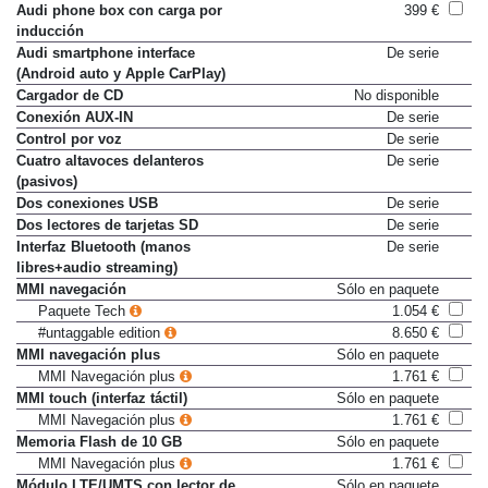
MMI Navegación plus
1.761 €
Audi phone box con carga por
399 €
inducción
Audi smartphone interface
De serie
(Android auto y Apple CarPlay)
Cargador de CD
No disponible
Conexión AUX-IN
De serie
Control por voz
De serie
Cuatro altavoces delanteros
De serie
(pasivos)
Dos conexiones USB
De serie
Dos lectores de tarjetas SD
De serie
Interfaz Bluetooth (manos
De serie
libres+audio streaming)
MMI navegación
Sólo en paquete
Paquete Tech
1.054 €
#untaggable edition
8.650 €
MMI navegación plus
Sólo en paquete
MMI Navegación plus
1.761 €
MMI touch (interfaz táctil)
Sólo en paquete
MMI Navegación plus
1.761 €
Memoria Flash de 10 GB
Sólo en paquete
MMI Navegación plus
1.761 €