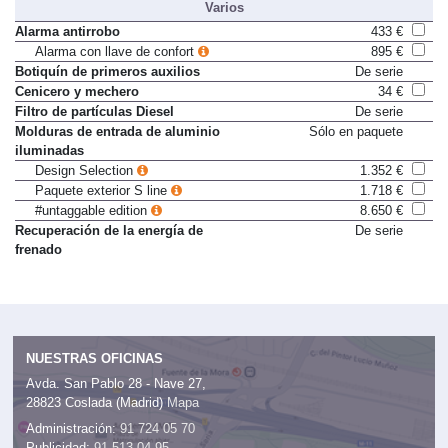
Varios
Alarma antirrobo
433 €
Alarma con llave de confort
895 €
Botiquín de primeros auxilios
De serie
Cenicero y mechero
34 €
Filtro de partículas Diesel
De serie
Molduras de entrada de aluminio
Sólo en paquete
iluminadas
Design Selection
1.352 €
Paquete exterior S line
1.718 €
#untaggable edition
8.650 €
Recuperación de la energía de
De serie
frenado
NUESTRAS OFICINAS
Avda. San Pablo 28 - Nave 27,
28823 Coslada (Madrid)
Mapa
Administración:
91 724 05 70