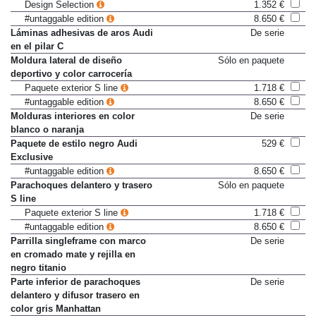
aluminio mate cepillado
Design Selection
1.352 €
#untaggable edition
8.650 €
Láminas adhesivas de aros Audi
De serie
en el pilar C
Moldura lateral de diseño
Sólo en paquete
deportivo y color carrocería
Paquete exterior S line
1.718 €
#untaggable edition
8.650 €
Molduras interiores en color
De serie
blanco o naranja
Paquete de estilo negro Audi
529 €
Exclusive
#untaggable edition
8.650 €
Parachoques delantero y trasero
Sólo en paquete
S line
Paquete exterior S line
1.718 €
#untaggable edition
8.650 €
Parrilla singleframe con marco
De serie
en cromado mate y rejilla en
negro titanio
Parte inferior de parachoques
De serie
delantero y difusor trasero en