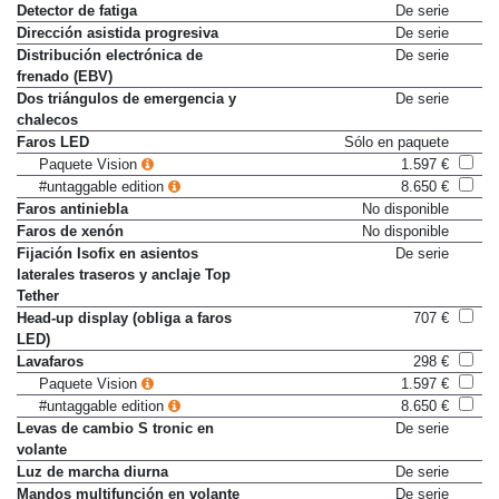
acompañante
Detector de fatiga
De serie
Dirección asistida progresiva
De serie
Distribución electrónica de
De serie
frenado (EBV)
Dos triángulos de emergencia y
De serie
chalecos
Faros LED
Sólo en paquete
Paquete Vision
1.597 €
#untaggable edition
8.650 €
Faros antiniebla
No disponible
Faros de xenón
No disponible
Fijación Isofix en asientos
De serie
laterales traseros y anclaje Top
Tether
Head-up display (obliga a faros
707 €
LED)
Lavafaros
298 €
Paquete Vision
1.597 €
#untaggable edition
8.650 €
Levas de cambio S tronic en
De serie
volante
Luz de marcha diurna
De serie