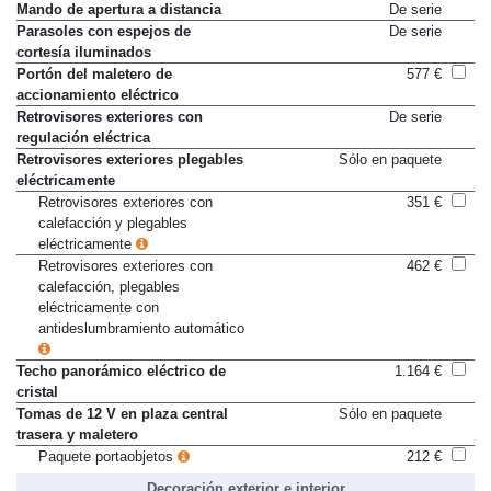
Luz trasera LED
De serie
Mando de apertura a distancia
De serie
Parasoles con espejos de
De serie
cortesía iluminados
Portón del maletero de
577 €
accionamiento eléctrico
Retrovisores exteriores con
De serie
regulación eléctrica
Retrovisores exteriores plegables
Sólo en paquete
eléctricamente
Retrovisores exteriores con
351 €
calefacción y plegables
eléctricamente
Retrovisores exteriores con
462 €
calefacción, plegables
eléctricamente con
antideslumbramiento automático
Techo panorámico eléctrico de
1.164 €
cristal
Tomas de 12 V en plaza central
Sólo en paquete
trasera y maletero
Paquete portaobjetos
212 €