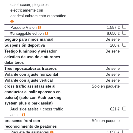
Retrovisores exteriores con
462 €
calefacción, plegables
eléctricamente con
antideslumbramiento automático
Paquete Vision
1.597 €
#untaggable edition
8.650 €
Seguro para niños manual
De serie
Suspensión deportiva
260 €
Testigo luminoso y avisador
De serie
acústico de uso de cinturones
delanteros
Tres reposacabezas traseros
De serie
Volante con ajuste horizontal
De serie
Volante con ajuste vertical
De serie
cross traffic assist (asiste al
Sólo en paquete
conductor al salir aparcado en
batería) (solo con Audi parking
system plus o park assist)
Audi side assist + cross traffic
621 €
assist
pre sense front con
Sólo en paquete
reconocimiento de peatones