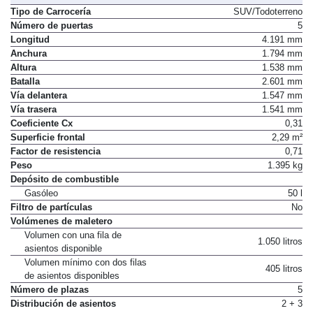
Dimensiones, peso, capacidades
Tipo de Carrocería
SUV/Todoterreno
Número de puertas
5
Longitud
4.191 mm
Anchura
1.794 mm
Altura
1.538 mm
Batalla
2.601 mm
Vía delantera
1.547 mm
Vía trasera
1.541 mm
Coeficiente Cx
0,31
Superficie frontal
2,29 m²
Factor de resistencia
0,71
Peso
1.395 kg
Depósito de combustible
Gasóleo
50 l
Filtro de partículas
No
Volúmenes de maletero
Volumen con una fila de
1.050 litros
asientos disponible
Volumen mínimo con dos filas
405 litros
de asientos disponibles
Número de plazas
5