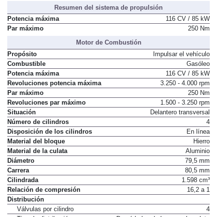
Distribución de asientos
2 + 3
Resumen del sistema de propulsión
Potencia máxima
116 CV / 85 kW
Par máximo
250 Nm
Motor de Combustión
Propósito
Impulsar el vehículo
Combustible
Gasóleo
Potencia máxima
116 CV / 85 kW
Revoluciones potencia máxima
3.250 - 4.000 rpm
Par máximo
250 Nm
Revoluciones par máximo
1.500 - 3.250 rpm
Situación
Delantero transversal
Número de cilindros
4
Disposición de los cilindros
En línea
Material del bloque
Hierro
Material de la culata
Aluminio
Diámetro
79,5 mm
Carrera
80,5 mm
Cilindrada
1.598 cm³
Relación de compresión
16,2 a 1
Distribución
Válvulas por cilindro
4