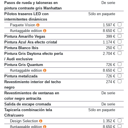
color gris Manhattan
Pasos de rueda y taloneras en
De serie
pintura contraste gris Manhattan
Pilotos traseros LED con
Sólo en paquete
intermitentes dinámicos
Paquete Vision
1.597 €
#untaggable edition
8.650 €
Pintura Amarillo Vegas
399 €
Pintura Azul Ara efecto cristal
1.174 €
Pintura Blanco Ibis
250 €
Pintura Gris Daytona efecto perla
2.704 €
/ Audi exclusive
Pintura Gris Quantum
726 €
#untaggable edition
8.650 €
Pintura metalizada
726 €
Revestimiento interior del techo
274 €
negro
Revestimientos de ventanas en
De serie
color negro antracita
Salida de escape cromada
De serie
Tapicería combinación tela
Sólo en paquete
Cifra/cuero
Design Selection
1.352 €