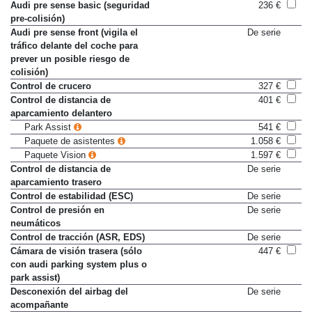
con Audi drive select
Audi pre sense basic (seguridad
236 €
pre-colisión)
Audi pre sense front (vigila el
De serie
tráfico delante del coche para
prever un posible riesgo de
colisión)
Control de crucero
327 €
Control de distancia de
401 €
aparcamiento delantero
Park Assist
541 €
Paquete de asistentes
1.058 €
Paquete Vision
1.597 €
Control de distancia de
De serie
aparcamiento trasero
Control de estabilidad (ESC)
De serie
Control de presión en
De serie
neumáticos
Control de tracción (ASR, EDS)
De serie
Cámara de visión trasera (sólo
447 €
con audi parking system plus o
park assist)
Desconexión del airbag del
De serie