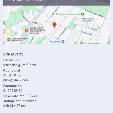
Publicidad:
91 513 04 95
CONTACTOS
Redacción
redaccion@km77.com
Publicidad
91 513 04 95
publi@km77.com
Facturación
91 724 05 70
facturacion@km77.com
Trabaja con nosotros
rrhh@km77.com