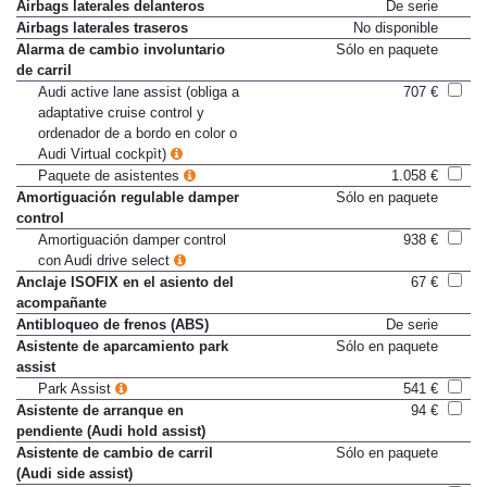
traseros
Airbags laterales delanteros
De serie
Airbags laterales traseros
No disponible
Alarma de cambio involuntario
Sólo en paquete
de carril
Audi active lane assist (obliga a
707 €
adaptative cruise control y
ordenador de a bordo en color o
Audi Virtual cockpìt)
Paquete de asistentes
1.058 €
Amortiguación regulable damper
Sólo en paquete
control
Amortiguación damper control
938 €
con Audi drive select
Anclaje ISOFIX en el asiento del
67 €
acompañante
Antibloqueo de frenos (ABS)
De serie
Asistente de aparcamiento park
Sólo en paquete
assist
Park Assist
541 €
Asistente de arranque en
94 €
pendiente (Audi hold assist)
Asistente de cambio de carril
Sólo en paquete