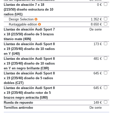
Kit de reparación de neumáticos
De serie
Llantas de aleación 7 x 18
0 €
(215/50) diseño estructura de 10
radios (U41)
Design Selection
1.352 €
#untaggable edition
8.650 €
Llantas de aleación Audi Sport 7
De serie
x 18 (215/50) diseño de 5 brazos
titanio mate (40N)
Llantas de aleación Audi Sport 8
173 €
x 19 (235/40) diseño de 10 radios
en Y (U40)
Llantas de aleación Audi Sport 8
481 €
x 19 (235/40) diseño de 10 radios
en Y en negro brillante (C8R)
Llantas de aleación Audi Sport 8
645 €
x 19 (235/40) diseño de 5 radios
dobles (C2T)
Llantas de aleación Audi Sport 8
645 €
x 19 (235/40) diseño rotor de 5
brazos negro antracita (U80)
Rueda de repuesto
149 €
Tornillos antirrobo
De serie