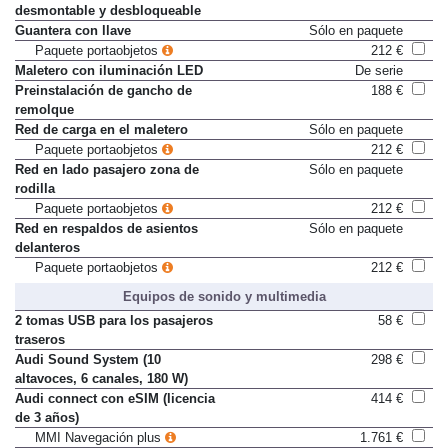
Gancho de remolque
929 €
desmontable y desbloqueable
Guantera con llave
Sólo en paquete
Paquete portaobjetos
212 €
Maletero con iluminación LED
De serie
Preinstalación de gancho de
188 €
remolque
Red de carga en el maletero
Sólo en paquete
Paquete portaobjetos
212 €
Red en lado pasajero zona de
Sólo en paquete
rodilla
Paquete portaobjetos
212 €
Red en respaldos de asientos
Sólo en paquete
delanteros
Paquete portaobjetos
212 €
Equipos de sonido y multimedia
2 tomas USB para los pasajeros
58 €
traseros
Audi Sound System (10
298 €
altavoces, 6 canales, 180 W)
Audi connect con eSIM (licencia
414 €
de 3 años)