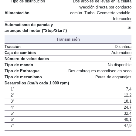
Tipo de distribución
Dos árboles de levas en la culata
Inyección directa por conducto
Alimentación
común. Turbo. Geometría variable.
Intercooler
Automatismo de parada y
Sí
arranque del motor ("Stop/Start")
Transmisión
Tracción
Delantera
Caja de cambios
Automático
Número de velocidades
7
Tipo de mando
No disponible
Tipo de Embrague
Dos embragues monodisco en seco
Tipo de mecanismo
Pares de engranajes
Desarrollos (km/h cada 1.000 rpm)
1ª
7,4
2ª
12,2
3ª
18,1
4ª
24,7
5ª
32,4
6ª
40,1
7ª
47,9