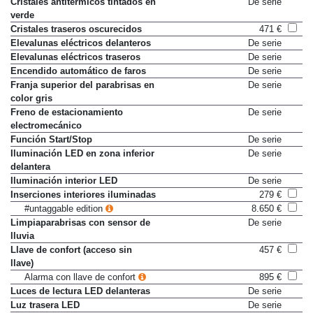
Cristales antitérmicos tintados en
De serie
verde
Cristales traseros oscurecidos
471 €
Elevalunas eléctricos delanteros
De serie
Elevalunas eléctricos traseros
De serie
Encendido automático de faros
De serie
Franja superior del parabrisas en
De serie
color gris
Freno de estacionamiento
De serie
electromecánico
Función Start/Stop
De serie
Iluminación LED en zona inferior
De serie
delantera
Iluminación interior LED
De serie
Inserciones interiores iluminadas
279 €
#untaggable edition
8.650 €
Limpiaparabrisas con sensor de
De serie
lluvia
Llave de confort (acceso sin
457 €
llave)
Alarma con llave de confort
895 €
Luces de lectura LED delanteras
De serie