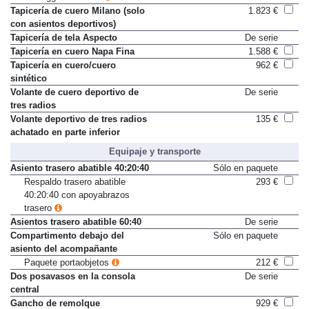
#untaggable edition
8.650 €
Tapicería de cuero Milano (solo
1.823 €
con asientos deportivos)
Tapicería de tela Aspecto
De serie
Tapicería en cuero Napa Fina
1.588 €
Tapicería en cuero/cuero
962 €
sintético
Volante de cuero deportivo de
De serie
tres radios
Volante deportivo de tres radios
135 €
achatado en parte inferior
Equipaje y transporte
Asiento trasero abatible 40:20:40
Sólo en paquete
Respaldo trasero abatible
293 €
40:20:40 con apoyabrazos
trasero
Asientos trasero abatible 60:40
De serie
Compartimento debajo del
Sólo en paquete
asiento del acompañante
Paquete portaobjetos
212 €
Dos posavasos en la consola
De serie
central