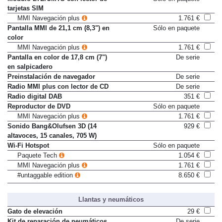
Módulo LTE/UMTS con lector de
Sólo en paquete
tarjetas SIM
MMI Navegación plus
1.761 €
Pantalla MMI de 21,1 cm (8,3") en
Sólo en paquete
color
MMI Navegación plus
1.761 €
Pantalla en color de 17,8 cm (7")
De serie
en salpicadero
Preinstalación de navegador
De serie
Radio MMI plus con lector de CD
De serie
Radio digital DAB
351 €
Reproductor de DVD
Sólo en paquete
MMI Navegación plus
1.761 €
Sonido Bang&Olufsen 3D (14
929 €
altavoces, 15 canales, 705 W)
Wi-Fi Hotspot
Sólo en paquete
Paquete Tech
1.054 €
MMI Navegación plus
1.761 €
#untaggable edition
8.650 €
Llantas y neumáticos
Gato de elevación
29 €