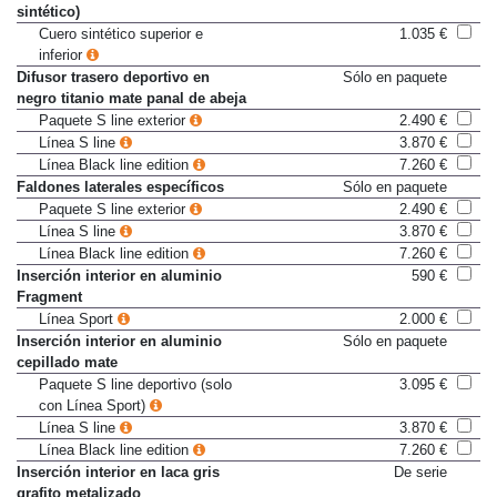
con tapicería de cuero/cuero
sintético)
Cuero sintético superior e
1.035 €
inferior
Difusor trasero deportivo en
Sólo en paquete
negro titanio mate panal de abeja
Paquete S line exterior
2.490 €
Línea S line
3.870 €
Línea Black line edition
7.260 €
Faldones laterales específicos
Sólo en paquete
Paquete S line exterior
2.490 €
Línea S line
3.870 €
Línea Black line edition
7.260 €
Inserción interior en aluminio
590 €
Fragment
Línea Sport
2.000 €
Inserción interior en aluminio
Sólo en paquete
cepillado mate
Paquete S line deportivo (solo
3.095 €
con Línea Sport)
Línea S line
3.870 €
Línea Black line edition
7.260 €
Inserción interior en laca gris
De serie