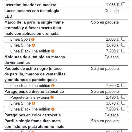
grafito metalizado
Inserción interior en madera
1.035 €
Luces traseras con tecnología
De serie
LED
Marco de la parrilla single frame
Sólo en paquete
cromado y difusor trasero titan
mate con aplicación cromada
Línea Sport
2.000 €
Línea S line
3.870 €
Línea Black line edition
7.260 €
Molduras de aluminio en marcos
De serie
de ventanillas
Paquete de estilo negro (marco
Sólo en paquete
de parrilla, marcos de ventanillas
y molduras de parachoques)
Línea Black line edition
7.260 €
Paragolpes de diseño específico
Sólo en paquete
Paquete S line exterior
2.490 €
Línea S line
3.870 €
Línea Black line edition
7.260 €
Paragolpes en color carrocería
De serie
Parrilla single frame titan mate
Sólo en paquete
con listones plata aluminio mate