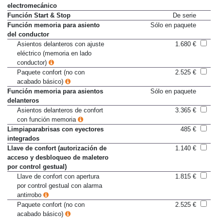
Freno de estacionamiento
De serie
electromecánico
Función Start & Stop
De serie
Función memoria para asiento
Sólo en paquete
del conductor
Asientos delanteros con ajuste
1.680 €
eléctrico (memoria en lado
conductor)
Paquete confort (no con
2.525 €
acabado básico)
Función memoria para asientos
Sólo en paquete
delanteros
Asientos delanteros de confort
3.365 €
con función memoria
Limpiaparabrisas con eyectores
485 €
integrados
Llave de confort (autorización de
1.140 €
acceso y desbloqueo de maletero
por control gestual)
Llave de confort con apertura
1.815 €
por control gestual con alarma
antirrobo
Paquete confort (no con
2.525 €