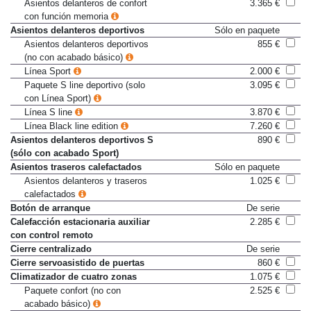
Asientos delanteros de confort
Sólo en paquete
Asientos delanteros de confort
3.365 €
con función memoria
Asientos delanteros deportivos
Sólo en paquete
Asientos delanteros deportivos
855 €
(no con acabado básico)
Línea Sport
2.000 €
Paquete S line deportivo (solo
3.095 €
con Línea Sport)
Línea S line
3.870 €
Línea Black line edition
7.260 €
Asientos delanteros deportivos S
890 €
(sólo con acabado Sport)
Asientos traseros calefactados
Sólo en paquete
Asientos delanteros y traseros
1.025 €
calefactados
Botón de arranque
De serie
Calefacción estacionaria auxiliar
2.285 €
con control remoto
Cierre centralizado
De serie
Cierre servoasistido de puertas
860 €
Climatizador de cuatro zonas
1.075 €
Paquete confort (no con
2.525 €