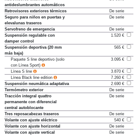
Retrovisores exteriores
De serie
antideslumbrantes automáticos
Retrovisores exteriores térmicos
De serie
Seguro para niños en puertas y
De serie
elevalunas traseros
Servofreno de emergencia
De serie
Suspensión regulable con
1.520 €
damper control
Suspensión deportiva (20 mm
565 €
más baja)
Paquete S line deportivo (solo
3.095 €
con Línea Sport)
Línea S line
3.870 €
Línea Black line edition
7.260 €
Suspensión neumática adaptativa
2.690 €
Termómetro exterior
De serie
Tracción integral quattro
De serie
permanente con diferencial
central autoblocante
Tres reposacabezas traseros
De serie
Volante con ajuste eléctrico
540 €
Volante con ajuste horizontal
De serie
Volante con ajuste vertical
De serie