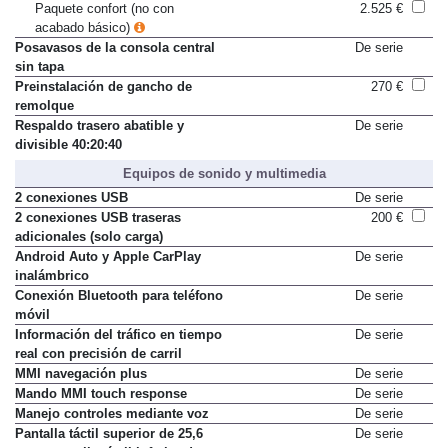
Paquete portaobjetos
110 €
Paquete confort (no con
2.525 €
acabado básico)
Posavasos de la consola central
De serie
sin tapa
Preinstalación de gancho de
270 €
remolque
Respaldo trasero abatible y
De serie
divisible 40:20:40
Equipos de sonido y multimedia
2 conexiones USB
De serie
2 conexiones USB traseras
200 €
adicionales (solo carga)
Android Auto y Apple CarPlay
De serie
inalámbrico
Conexión Bluetooth para teléfono
De serie
móvil
Información del tráfico en tiempo
De serie
real con precisión de carril
MMI navegación plus
De serie
Mando MMI touch response
De serie
Manejo controles mediante voz
De serie