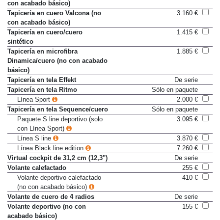
Tapicería en cuero Milano (no
2.625 €
con acabado básico)
Tapicería en cuero Valcona (no
3.160 €
con acabado básico)
Tapicería en cuero/cuero
1.415 €
sintético
Tapicería en microfibra
1.885 €
Dinamica/cuero (no con acabado
básico)
Tapicería en tela Effekt
De serie
Tapicería en tela Ritmo
Sólo en paquete
Línea Sport
2.000 €
Tapicería en tela Sequence/cuero
Sólo en paquete
Paquete S line deportivo (solo
3.095 €
con Línea Sport)
Línea S line
3.870 €
Línea Black line edition
7.260 €
Virtual cockpit de 31,2 cm (12,3")
De serie
Volante calefactado
255 €
Volante deportivo calefactado
410 €
(no con acabado básico)
Volante de cuero de 4 radios
De serie
Volante deportivo (no con
155 €