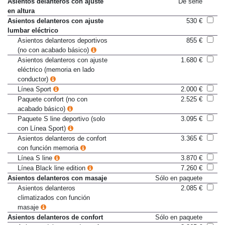
Asientos delanteros con ajuste
De serie
en altura
Asientos delanteros con ajuste
530 €
lumbar eléctrico
Asientos delanteros deportivos
855 €
(no con acabado básico)
Asientos delanteros con ajuste
1.680 €
eléctrico (memoria en lado
conductor)
Línea Sport
2.000 €
Paquete confort (no con
2.525 €
acabado básico)
Paquete S line deportivo (solo
3.095 €
con Línea Sport)
Asientos delanteros de confort
3.365 €
con función memoria
Línea S line
3.870 €
Línea Black line edition
7.260 €
Asientos delanteros con masaje
Sólo en paquete
Asientos delanteros
2.085 €
climatizados con función
masaje