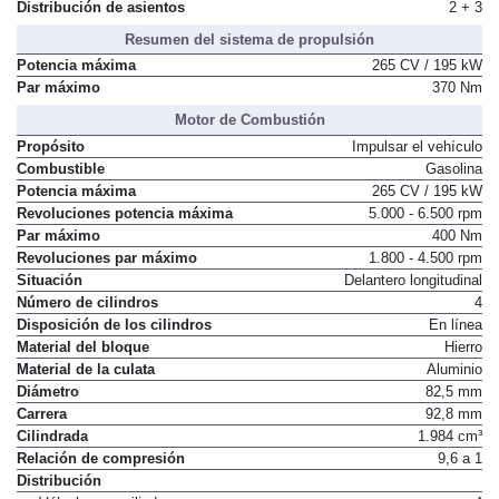
Número de plazas
5
Distribución de asientos
2 + 3
Resumen del sistema de propulsión
Potencia máxima
265 CV / 195 kW
Par máximo
370 Nm
Motor de Combustión
Propósito
Impulsar el vehículo
Combustible
Gasolina
Potencia máxima
265 CV / 195 kW
Revoluciones potencia máxima
5.000 - 6.500 rpm
Par máximo
400 Nm
Revoluciones par máximo
1.800 - 4.500 rpm
Situación
Delantero longitudinal
Número de cilindros
4
Disposición de los cilindros
En línea
Material del bloque
Hierro
Material de la culata
Aluminio
Diámetro
82,5 mm
Carrera
92,8 mm
Cilindrada
1.984 cm³
Relación de compresión
9,6 a 1
Distribución