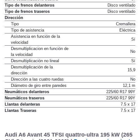
Barra estabilizadora trasera
Sí
Tipo de frenos delanteros
Disco ventilado
Tipo de frenos traseros
Disco ventilado
Dirección
Tipo
Cremallera
Tipo de asistencia
Eléctrica
Asistencia en función de la
Sí
velocidad
Desmultiplicacion en función de
No
la velocidad
Desmultiplicación no lineal
Sí
Desmultiplicación de la
15,9
dirección
Dirección a las cuatro ruedas
No
Diámetro de giro entre paredes
12,1 m
Neumáticos delanteros
225/60 R17 99Y
Neumáticos traseros
225/60 R17 99Y
Llantas delanteras
7.5 x 17
Llantas Traseras
7.5 x 17
Audi A6 Avant 45 TFSI quattro-ultra 195 kW (265