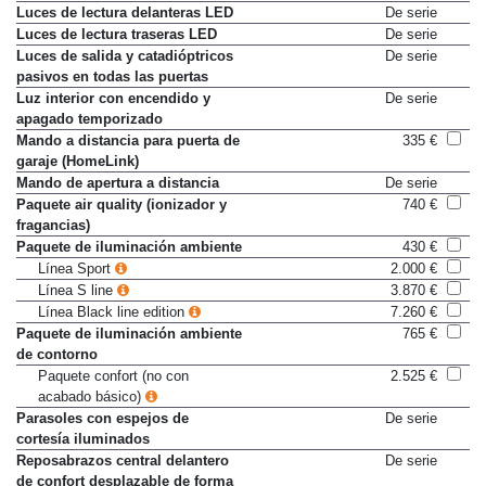
acabado básico)
Luces de lectura delanteras LED
De serie
Luces de lectura traseras LED
De serie
Luces de salida y catadióptricos
De serie
pasivos en todas las puertas
Luz interior con encendido y
De serie
apagado temporizado
Mando a distancia para puerta de
335 €
garaje (HomeLink)
Mando de apertura a distancia
De serie
Paquete air quality (ionizador y
740 €
fragancias)
Paquete de iluminación ambiente
430 €
Línea Sport
2.000 €
Línea S line
3.870 €
Línea Black line edition
7.260 €
Paquete de iluminación ambiente
765 €
de contorno
Paquete confort (no con
2.525 €
acabado básico)
Parasoles con espejos de
De serie
cortesía iluminados
Reposabrazos central delantero
De serie