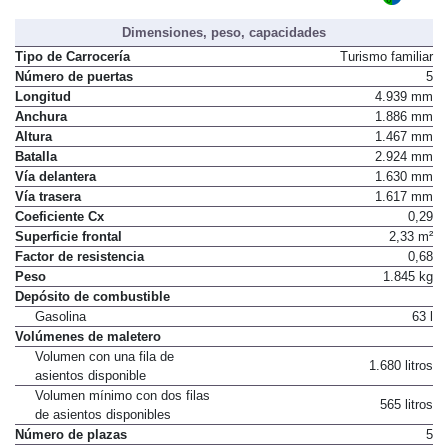
ECO
Distintivo ambiental DGT
Dimensiones, peso, capacidades
Tipo de Carrocería
Turismo familiar
Número de puertas
5
Longitud
4.939 mm
Anchura
1.886 mm
Altura
1.467 mm
Batalla
2.924 mm
Vía delantera
1.630 mm
Vía trasera
1.617 mm
Coeficiente Cx
0,29
Superficie frontal
2,33 m²
Factor de resistencia
0,68
Peso
1.845 kg
Depósito de combustible
Gasolina
63 l
Volúmenes de maletero
Volumen con una fila de
1.680 litros
asientos disponible
Volumen mínimo con dos filas
565 litros
de asientos disponibles