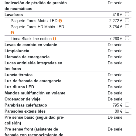
Head-up display
1.885 €
Indicación de pérdida de presión
De serie
de neumáticos
Lavafaros
416 €
Paquete Faros Matrix LED
2.272 €
Paquete Faros HD Matrix LED
3.754 €
Línea Black line edition
7.260 €
Levas de cambio en volante
De serie
Limpialuneta
De serie
Llamada de emergencia
De serie
Luces antiniebla integradas en
De serie
los faros
Luneta térmica
De serie
Luz de frenada de emergencia
De serie
Luz diurna LED
De serie
Mandos multifunción en volante
De serie
Ordenador de viaje
De serie
Parabrisas calefactado
795 €
Parasoles extensibles
80 €
Pre sense basic (seguridad pre-
De serie
colisión)
Pre sense front (asistente de
De serie