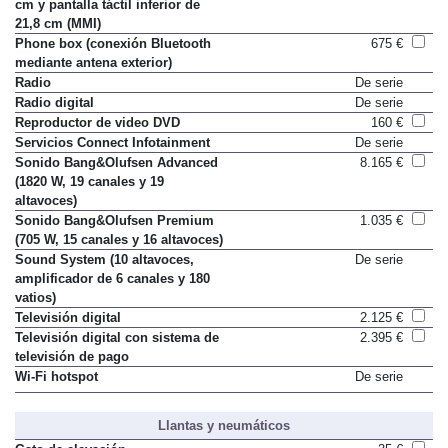
Pantalla táctil superior de 25,6
De serie
cm y pantalla táctil inferior de
21,8 cm (MMI)
Phone box (conexión Bluetooth
675 €
mediante antena exterior)
Radio
De serie
Radio digital
De serie
Reproductor de video DVD
160 €
Servicios Connect Infotainment
De serie
Sonido Bang&Olufsen Advanced
8.165 €
(1820 W, 19 canales y 19
altavoces)
Sonido Bang&Olufsen Premium
1.035 €
(705 W, 15 canales y 16 altavoces)
Sound System (10 altavoces,
De serie
amplificador de 6 canales y 180
vatios)
Televisión digital
2.125 €
Televisión digital con sistema de
2.395 €
televisión de pago
Wi-Fi hotspot
De serie
Llantas y neumáticos