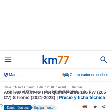
Marcas
Comparador de coches
Inicio
Marcas
Audi
A6
2018
Avant
Estándar
A6 Avant 45 TFSI quattro-ultra 195 kW (265 CV) S tronic
Audi A6 Avant 45 TFSI quattro-ultra 195 kW (265
CV) S tronic (2021-2023) |
Precio y ficha técnica
Datos técnicos
Equipamiento