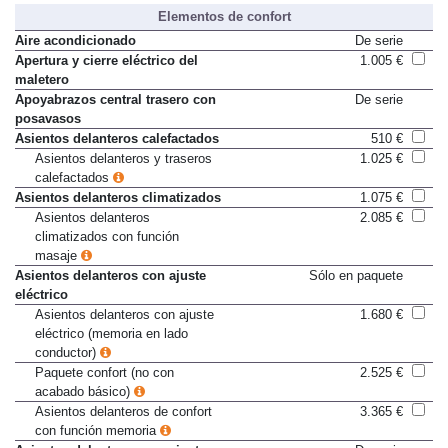
Elementos de confort
Aire acondicionado
De serie
Apertura y cierre eléctrico del
1.005 €
maletero
Apoyabrazos central trasero con
De serie
posavasos
Asientos delanteros calefactados
510 €
Asientos delanteros y traseros
1.025 €
calefactados
Asientos delanteros climatizados
1.075 €
Asientos delanteros
2.085 €
climatizados con función
masaje
Asientos delanteros con ajuste
Sólo en paquete
eléctrico
Asientos delanteros con ajuste
1.680 €
eléctrico (memoria en lado
conductor)
Paquete confort (no con
2.525 €
acabado básico)
Asientos delanteros de confort
3.365 €
con función memoria