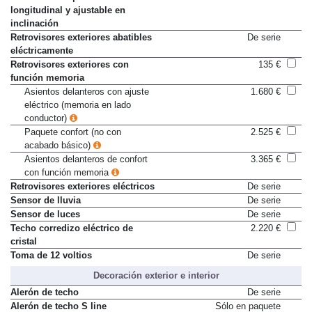
de confort desplazable de forma
longitudinal y ajustable en
inclinación
Retrovisores exteriores abatibles
De serie
eléctricamente
Retrovisores exteriores con
135 €
función memoria
Asientos delanteros con ajuste
1.680 €
eléctrico (memoria en lado
conductor)
Paquete confort (no con
2.525 €
acabado básico)
Asientos delanteros de confort
3.365 €
con función memoria
Retrovisores exteriores eléctricos
De serie
Sensor de lluvia
De serie
Sensor de luces
De serie
Techo corredizo eléctrico de
2.220 €
cristal
Toma de 12 voltios
De serie
Decoración exterior e interior
Alerón de techo
De serie