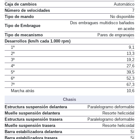
Tracción
Total
Caja de cambios
Automático
Número de velocidades
7
Tipo de mando
No disponible
Dos embragues multidisco bañados
Tipo de Embrague
en aceite
Tipo de mecanismo
Pares de engranajes
Desarrollos (km/h cada 1.000 rpm)
1ª
9,1
2ª
13,3
3ª
19,2
4ª
27,6
5ª
39,5
6ª
52,3
7ª
67,3
Marcha atrás
10,6
Chasis
Estructura suspensión delantera
Paralelogramo deformable
Muelle suspensión delantera
Resorte helicoidal
Estructura suspensión trasera
Paralelogramo deformable
Muelle suspensión trasera
Resorte helicoidal
Barra estabilizadora delantera
Sí