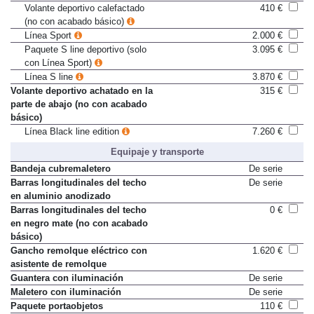
acabado básico)
Volante deportivo calefactado
410 €
(no con acabado básico)
Línea Sport
2.000 €
Paquete S line deportivo (solo
3.095 €
con Línea Sport)
Línea S line
3.870 €
Volante deportivo achatado en la
315 €
parte de abajo (no con acabado
básico)
Línea Black line edition
7.260 €
Equipaje y transporte
Bandeja cubremaletero
De serie
Barras longitudinales del techo
De serie
en aluminio anodizado
Barras longitudinales del techo
0 €
en negro mate (no con acabado
básico)
Gancho remolque eléctrico con
1.620 €
asistente de remolque
Guantera con iluminación
De serie
Maletero con iluminación
De serie