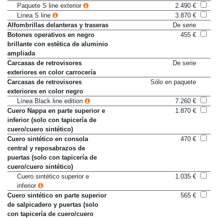
Alerón de techo S line
Sólo en paquete
Paquete S line exterior
2.490 €
Línea S line
3.870 €
Alfombrillas delanteras y traseras
De serie
Botones operativos en negro
455 €
brillante con estética de aluminio
ampliada
Carcasas de retrovisores
De serie
exteriores en color carrocería
Carcasas de retrovisores
Sólo en paquete
exteriores en color negro
Línea Black line edition
7.260 €
Cuero Nappa en parte superior e
1.870 €
inferior (solo con tapicería de
cuero/cuero sintético)
Cuero sintético en consola
470 €
central y reposabrazos de
puertas (solo con tapicería de
cuero/cuero sintético)
Cuero sintético superior e
1.035 €
inferior
Cuero sintético en parte superior
565 €
de salpicadero y puertas (solo