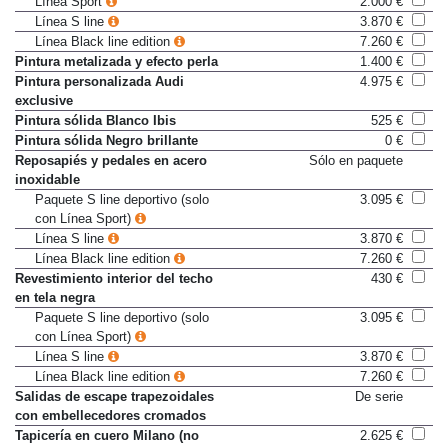
Línea Sport
2.000 €
Línea S line
3.870 €
Línea Black line edition
7.260 €
Pintura metalizada y efecto perla
1.400 €
Pintura personalizada Audi
4.975 €
exclusive
Pintura sólida Blanco Ibis
525 €
Pintura sólida Negro brillante
0 €
Reposapiés y pedales en acero
Sólo en paquete
inoxidable
Paquete S line deportivo (solo
3.095 €
con Línea Sport)
Línea S line
3.870 €
Línea Black line edition
7.260 €
Revestimiento interior del techo
430 €
en tela negra
Paquete S line deportivo (solo
3.095 €
con Línea Sport)
Línea S line
3.870 €
Línea Black line edition
7.260 €
Salidas de escape trapezoidales
De serie
con embellecedores cromados