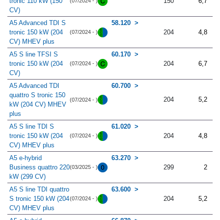
tronic 110 kW (150
150
6,7
(07/2024 - )
CV)
A5 Advanced TDI S
58.120
tronic 150 kW (204
204
4,8
(07/2024 - )
CV) MHEV plus
A5 S line TFSI S
60.170
tronic 150 kW (204
204
6,7
(07/2024 - )
CV)
A5 Advanced TDI
60.700
quattro S tronic 150
204
5,2
(07/2024 - )
kW (204 CV) MHEV
plus
A5 S line TDI S
61.020
tronic 150 kW (204
204
4,8
(07/2024 - )
CV) MHEV plus
A5 e-hybrid
63.270
Business quattro 220
299
2
(03/2025 - )
kW (299 CV)
A5 S line TDI quattro
63.600
S tronic 150 kW (204
204
5,2
(07/2024 - )
CV) MHEV plus