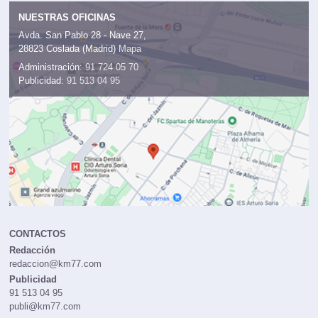
NUESTRAS OFICINAS
Avda. San Pablo 28 - Nave 27,
28823 Coslada (Madrid)
Mapa
Administración:
91 724 05 70
Publicidad:
91 513 04 95
CONTACTOS
Redacción
redaccion@km77.com
Publicidad
91 513 04 95
publi@km77.com