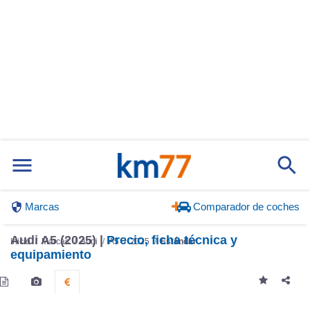
Marcas
Comparador de coches
Audi A5 (2025) |
Precio, ficha técnica y
Inicio
Marcas
Audi
A5
2025
Estándar
equipamiento