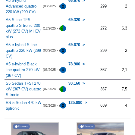
A5 e-hybrid
66.870
Advanced quattro
299
2
(03/2025 - )
220 kW (299 CV)
A5 S line TFSI
69.320
quattro S tronic 200
272
6,3
(12/2025 - )
kW (272 CV) MHEV
plus
A5 e-hybrid S line
69.670
quattro 220 kW (299
299
2
(03/2025 - )
CV)
A5 e-hybrid Black
78.900
line quattro 270 kW
367
2,1
(03/2025 - )
(367 CV)
S5 Sedan TFSI 270
93.160
kW (367 CV) quattro
367
7,5
(07/2024 - )
S tronic
RS 5 Sedan 470 kW
125.890
639
4
(02/2026 - )
tiptronic
A la venta
A la venta