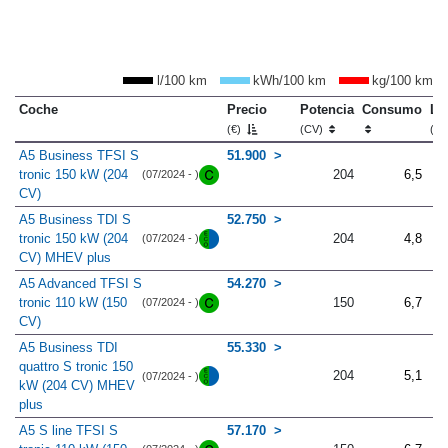
l/100 km
kWh/100 km
kg/100 km
Coche
Precio
Potencia
Consumo
Lo
(€)
(CV)
(m
A5 Business TFSI S
51.900
tronic 150 kW (204
204
6,5
(07/2024 - )
CV)
A5 Business TDI S
52.750
tronic 150 kW (204
204
4,8
(07/2024 - )
CV) MHEV plus
A5 Advanced TFSI S
54.270
tronic 110 kW (150
150
6,7
(07/2024 - )
CV)
A5 Business TDI
55.330
quattro S tronic 150
204
5,1
(07/2024 - )
kW (204 CV) MHEV
plus
A5 S line TFSI S
57.170