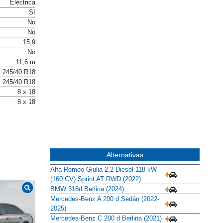
Eléctrica
Sí
No
No
15,9
No
11,6 m
245/40 R18
245/40 R18
8 x 18
8 x 18
Alternativas
Alfa Romeo Giulia 2.2 Diesel 118 kW
(160 CV) Sprint AT RWD (2022)
BMW 318d Berlina (2024)
Mercedes-Benz A 200 d Sedán (2022-
2025)
Mercedes-Benz C 200 d Berlina (2021)