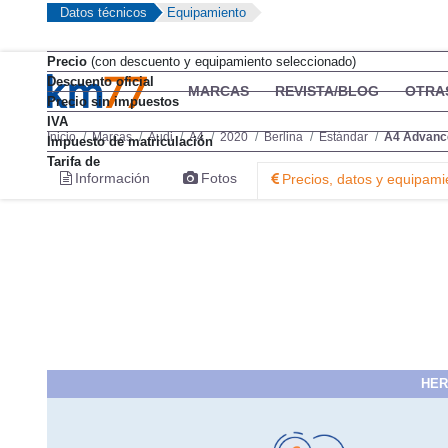
Datos técnicos
Equipamiento
Precio
(con descuento y equipamiento seleccionado)
Descuento oficial
MARCAS
REVISTA/BLOG
OTRA
Precio sin impuestos
IVA
Inicio
Marcas
Audi
A4
2020
Berlina
Estándar
A4 Advance
Impuesto de matriculación
Tarifa de
Información
Fotos
Precios, datos y equipami
HER