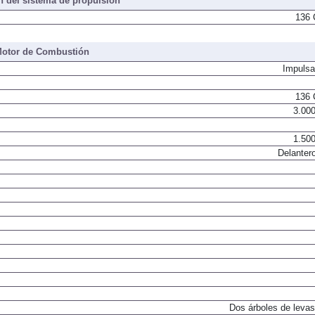
 del sistema de propulsión
136 
otor de Combustión
Impulsa
136 
3.000
1.500
Delantero
Dos árboles de levas