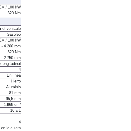
CV / 100 kW
320 Nm
r el vehículo
Gasóleo
CV / 100 kW
 - 4.200 rpm
320 Nm
 - 2.750 rpm
 longitudinal
4
En línea
Hierro
Aluminio
81 mm
95,5 mm
1.968 cm³
16 a 1
4
 en la culata