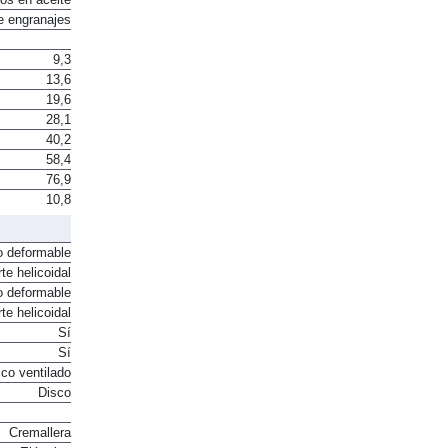
e engranajes
9,3
13,6
19,6
28,1
40,2
58,4
76,9
10,8
o deformable
te helicoidal
o deformable
te helicoidal
Sí
Sí
co ventilado
Disco
Cremallera