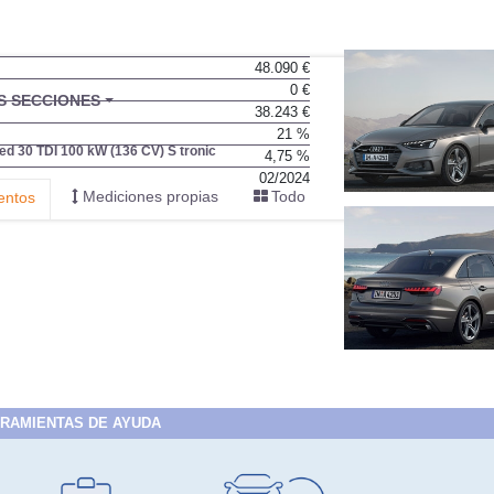
48.090 €
0 €
BU
S SECCIONES
38.243 €
infor
21 %
d 30 TDI 100 kW (136 CV) S tronic
4,75 %
02/2024
Mediciones propias
Todo
entos
RAMIENTAS DE AYUDA