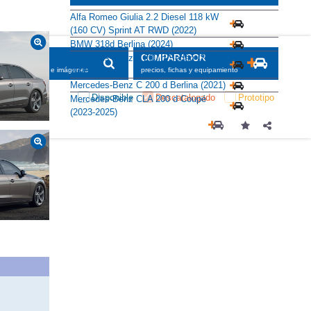
Alfa Romeo Giulia 2.2 Diesel 118 kW
(160 CV) Sprint AT RWD (2022)
BMW 318d Berlina (2024)
Mercedes-Benz A 200 d Sedán (2022-
SCADOR
COMPARADOR
2025)
maciones, fichas e imágenes
precios, fichas y equipamiento
Mercedes-Benz C 200 d Berlina (2021)
Disponible
Descatalogado
Prototipo
Mercedes-Benz CLA 200 d Coupé
(2023-2025)