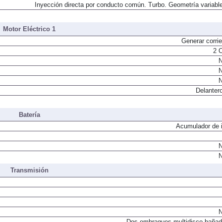
Inyección directa por conducto común. Turbo. Geometría variable
Motor Eléctrico 1
Generar corrie
2 
N
N
N
Delantero
Batería
Acumulador de i
N
N
Transmisión
N
Dos embragues multidisco bañad