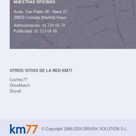
NUESTRAS OFICINAS
Avda. San Pablo 28 - Nave 27,
28823 Coslada (Madrid)
Mapa
Administración:
91 724 05 70
Publicidad:
91 513 04 95
OTROS SITIOS DE LA RED KM77
Coches77
DriveMatch
DriveK
© Copyright 1999-2026 DRIVEK SOLUTION S.L.