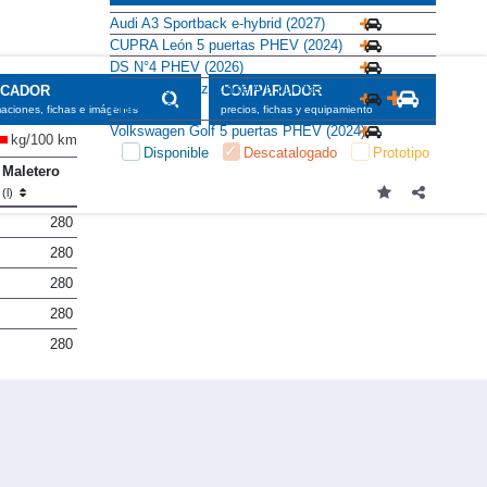
Audi A3 Sportback e-hybrid (2027)
CUPRA León 5 puertas PHEV (2024)
DS N°4 PHEV (2026)
Mercedes-Benz Clase A 5 puertas
SCADOR
COMPARADOR
PHEV (2023)
maciones, fichas e imágenes
precios, fichas y equipamiento
Volkswagen Golf 5 puertas PHEV (2024)
kg/100 km
Disponible
Descatalogado
Prototipo
Maletero
(l)
280
280
280
280
280