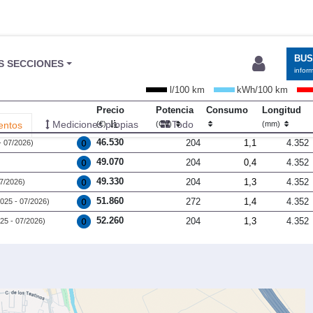
BU
S SECCIONES
infor
l/100 km
kWh/100 km
Precio
Potencia
Consumo
Longitud
Mediciones propias
Todo
entos
(€)
(CV)
(mm)
46.530
204
1,1
4.352
- 07/2026)
49.070
204
0,4
4.352
49.330
204
1,3
4.352
07/2026)
51.860
272
1,4
4.352
2025 - 07/2026)
52.260
204
1,3
4.352
25 - 07/2026)