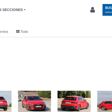
BU
S SECCIONES
infor
entos
Todo