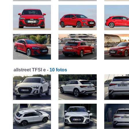
allstreet TFSI e -
10 fotos