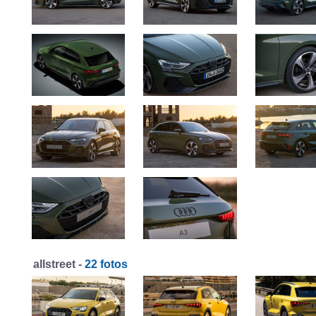
allstreet -
22 fotos