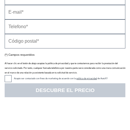
Datos técnicos
Equipamiento
(*) Campos requeridos
Al hacer clic en el botón de abajo aceptas la política de privacidad y que te contactemos para recibir la prestación del
Precio
(con descuento y equipamiento seleccionado)
67.050 €
servicio solicitado. Por tanto, cualquier llamada telefónica por nuestra parte será considerada como una mera comunicación
Descuento oficial
0 €
en el marco de una relación ya existente basada en tu solicitud de servicio.
Precio sin impuestos
51.281 €
Acepto ser contactado con fines de marketing de acuerdo con la
política de privacidad
de AutoXY
IVA
21 %
DESCUBRE EL PRECIO
Impuesto de matriculación
9,75 %
Tarifa de
06/2025