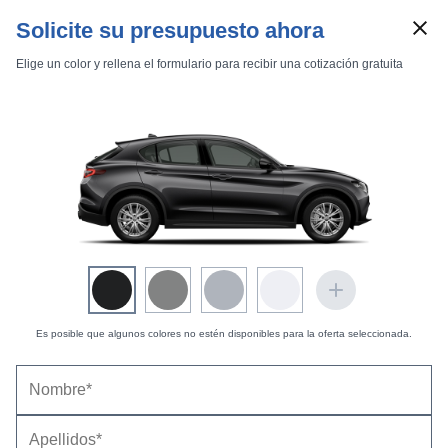
Solicite su presupuesto ahora
Elige un color y rellena el formulario para recibir una cotización gratuita
Marcas
Comparador de coches
Inicio
Marcas
Alfa Romeo
Stelvio
2023
Estándar
Estándar
Stelvio 2.0 Turbo 206 kW (280 CV) Sprint AT AWD
Es posible que algunos colores no estén disponibles para la oferta seleccionada.
Alfa Romeo Stelvio 2.0 Turbo 206 kW (280 CV)
Sprint AT AWD (2022-2026) |
Precio y ficha
técnica