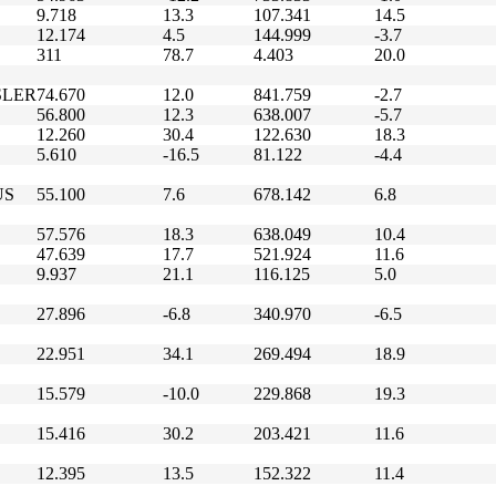
9.718
13.3
107.341
14.5
12.174
4.5
144.999
-3.7
311
78.7
4.403
20.0
SLER
74.670
12.0
841.759
-2.7
56.800
12.3
638.007
-5.7
12.260
30.4
122.630
18.3
5.610
-16.5
81.122
-4.4
US
55.100
7.6
678.142
6.8
57.576
18.3
638.049
10.4
47.639
17.7
521.924
11.6
9.937
21.1
116.125
5.0
27.896
-6.8
340.970
-6.5
22.951
34.1
269.494
18.9
15.579
-10.0
229.868
19.3
15.416
30.2
203.421
11.6
12.395
13.5
152.322
11.4