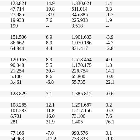
123.821
14.9
1.330.621
1.4
47.714
19.8
511.014
0.3
27.985
-3.9
345.885
-1.7
19.933
7.6
225.933
1.9
199
--
3.518
--
151.506
6.9
1.901.603
-3.9
86.662
8.9
1.070.186
-4.7
64.844
4.4
831.417
-2.8
120.163
8.9
1.518.464
4.0
90.348
5.5
1.170.175
1.8
21.254
30.4
226.754
14.1
5.100
8.6
65.800
-0.9
3.461
-6.8
55.735
22.1
128.829
7.1
1.385.812
-0.6
108.265
12.1
1.291.667
0.2
101.283
11.8
1.217.156
-0.3
6.701
16.0
73.106
7.6
281
31.9
1.405
76.1
77.166
-7.0
990.576
0.1
54.963
-12.2
733.833
-1.0