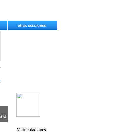
otras secciones
c
4
/04
Matriculaciones