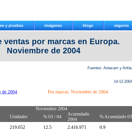
es y pruebas
imágenes
blogs
seguros
e ventas por marcas en Europa.
Noviembre de 2004
Fuentes:
Aniacam
y
Anfa
14-12-200
e de 2004
Por marcas. Noviembre de 2004.
Noviembre 2004
Acumulado
Unidades
% 03 / 04
% Acumulado 03
2004
219.652
12.5
2.416.971
0.9