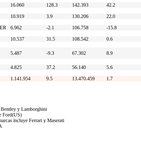
16.060
128.3
142.393
42.2
10.919
3.9
130.206
22.0
ER
6.962
-2.1
106.758
-15.8
10.537
31.5
108.542
0.6
5.487
-9.3
67.302
8.9
4.825
37.2
56.140
5.6
1.141.954
9.5
13.470.459
1.7
Bentley y Lamborghini
e Ford(US)
arcas incluye Ferrari y Maserati
A