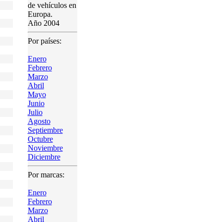
de vehículos en
Europa.
Año 2004
Por países:
Enero
Febrero
Marzo
Abril
Mayo
Junio
Julio
Agosto
Septiembre
Octubre
Noviembre
Diciembre
Por marcas:
Enero
Febrero
Marzo
Abril