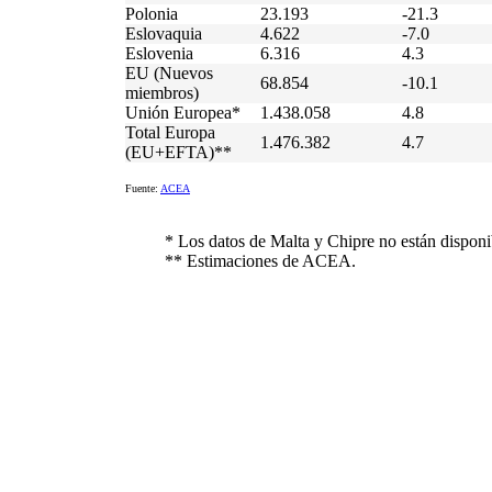
Polonia
23.193
-21.3
Eslovaquia
4.622
-7.0
Eslovenia
6.316
4.3
EU (Nuevos
68.854
-10.1
miembros)
Unión Europea*
1.438.058
4.8
Total Europa
1.476.382
4.7
(EU+EFTA)**
Fuente:
ACEA
* Los datos de Malta y Chipre no están disponi
** Estimaciones de ACEA.