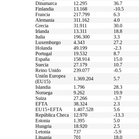
Dinamarca
12.295
36.7
Finlandia
13.168
-10.5
Francia
217.799
6.3
Alemania
311.162
4.0
Grecia
31.911
30.0
Irlanda
13.311
18.8
Italia
196.300
3.3
Luxemburgo
4.343
27.2
Holanda
49.199
-2.3
Portugal
19.532
8.7
España
158.914
15.0
Suecia
27.179
10.7
Reino Unido
239.077
-0.5
Unión Europea
1.369.204
5.7
(EU15)
Islandia
1.796
28.3
Noruega
9.262
19.9
Suiza
27.266
-3.7
EFTA
38.324
2.3
EU15+EFTA
1.407.528
5.6
República Checa
12.970
-13.3
Estonia
1.395
5.0
Hungria
18.920
2.5
Letonia
737
-5.9
Lituania
701
18.0