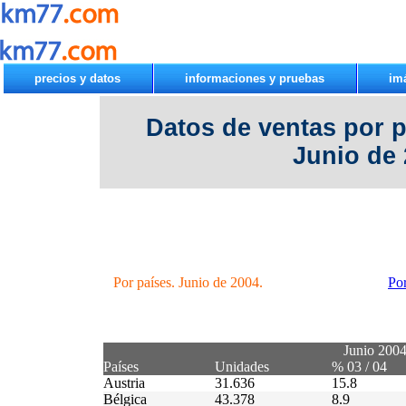
precios y datos
informaciones y pruebas
im
Datos de ventas por 
Junio de
Por países. Junio de 2004.
Po
Junio 200
Países
Unidades
% 03 / 04
Austria
31.636
15.8
Bélgica
43.378
8.9