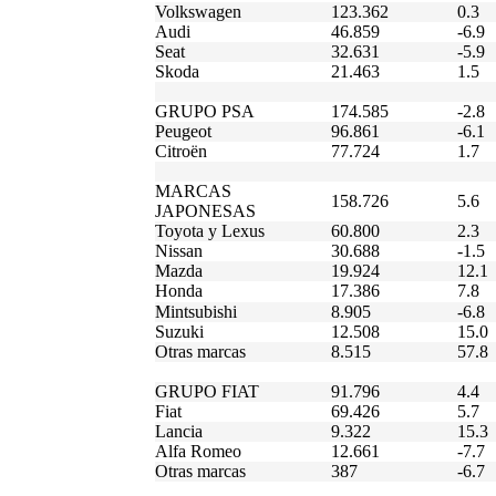
Volkswagen
123.362
0.3
Audi
46.859
-6.9
Seat
32.631
-5.9
Skoda
21.463
1.5
GRUPO PSA
174.585
-2.8
Peugeot
96.861
-6.1
Citroën
77.724
1.7
MARCAS
158.726
5.6
JAPONESAS
Toyota y Lexus
60.800
2.3
Nissan
30.688
-1.5
Mazda
19.924
12.1
Honda
17.386
7.8
Mintsubishi
8.905
-6.8
Suzuki
12.508
15.0
Otras marcas
8.515
57.8
GRUPO FIAT
91.796
4.4
Fiat
69.426
5.7
Lancia
9.322
15.3
Alfa Romeo
12.661
-7.7
Otras marcas
387
-6.7