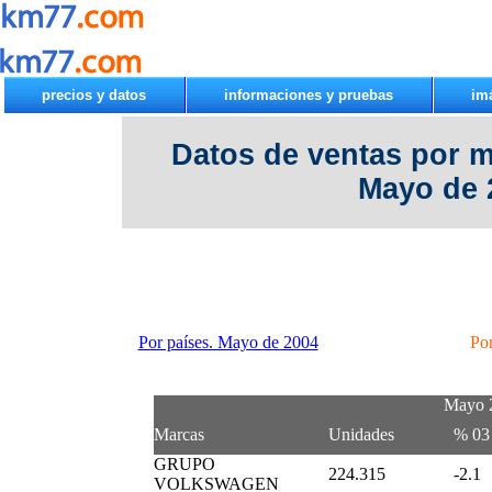
precios y datos
informaciones y pruebas
im
Datos de ventas por 
Mayo de 
Por países. Mayo de 2004
Po
Mayo 
Marcas
Unidades
% 03 
GRUPO
224.315
-2.1
VOLKSWAGEN