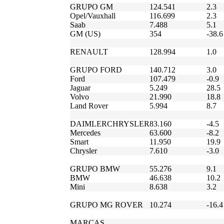
GRUPO GM
124.541
2.3
Opel/Vauxhall
116.699
2.3
Saab
7.488
5.1
GM (US)
354
-38.6
RENAULT
128.994
1.0
GRUPO FORD
140.712
3.0
Ford
107.479
-0.9
Jaguar
5.249
28.5
Volvo
21.990
18.8
Land Rover
5.994
8.7
DAIMLERCHRYSLER
83.160
-4.5
Mercedes
63.600
-8.2
Smart
11.950
19.9
Chrysler
7.610
-3.0
GRUPO BMW
55.276
9.1
BMW
46.638
10.2
Mini
8.638
3.2
GRUPO MG ROVER
10.274
-16.4
MARCAS