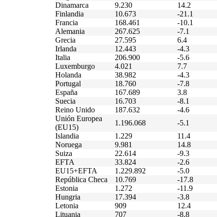
Dinamarca
9.230
14.2
Finlandia
10.673
-21.1
Francia
168.461
-10.1
Alemania
267.625
-7.1
Grecia
27.595
6.4
Irlanda
12.443
-4.3
Italia
206.900
-5.6
Luxemburgo
4.021
7.7
Holanda
38.982
-4.3
Portugal
18.760
-7.8
España
167.689
3.8
Suecia
16.703
-8.1
Reino Unido
187.632
-4.6
Unión Europea
1.196.068
-5.1
(EU15)
Islandia
1.229
11.4
Noruega
9.981
14.8
Suiza
22.614
-9.3
EFTA
33.824
-2.6
EU15+EFTA
1.229.892
-5.0
República Checa
10.769
-17.8
Estonia
1.272
-11.9
Hungria
17.394
-3.8
Letonia
909
12.4
Lituania
707
-8.8