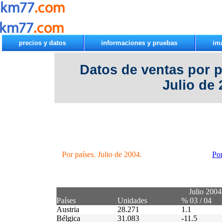
precios y datos
informaciones y pruebas
im
Datos de ventas por 
Julio de 
Por países. Julio de 2004.
Por
Julio 2004
Países
Unidades
% 03 / 04
Austria
28.271
1.1
Bélgica
31.083
-11.5