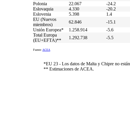
Polonia
22.067
-24.2
Eslovaquia
4.330
-20.2
Eslovenia
5.398
1.4
EU (Nuevos
62.846
-15.1
miembros)
Unión Europea*
1.258.914
-5.6
Total Europa
1.292.738
-5.5
(EU+EFTA)**
Fuente:
ACEA
*EU 23 - Los datos de Malta y Chipre no están
** Estimaciones de ACEA.