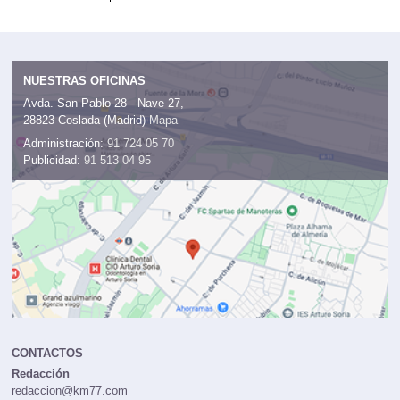
NUESTRAS OFICINAS
Avda. San Pablo 28 - Nave 27,
28823 Coslada (Madrid)
Mapa
Administración:
91 724 05 70
Publicidad:
91 513 04 95
CONTACTOS
Redacción
redaccion@km77.com