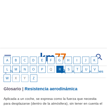
A
B
C
D
E
F
G
H
I
J
K
L
M
N
O
P
Q
R
S
T
U
V
Marcas
Comparador de coches
W
X
Y
Z
Glosario |
Resistencia aerodinámica
Aplicada a un coche, se expresa como la fuerza que necesita
para desplazarse (dentro de la atmósfera), sin tener en cuenta el