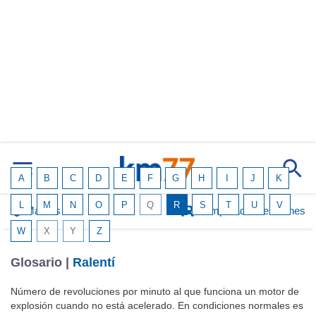
A
B
C
D
E
F
G
H
I
J
K
L
M
N
O
P
Q
R
S
T
U
V
Marcas
Comparador de coches
W
X
Y
Z
Glosario |
Ralentí
Número de revoluciones por minuto al que funciona un motor de
explosión cuando no está acelerado. En condiciones normales es