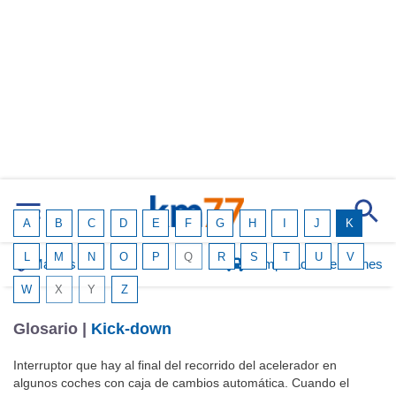
A
B
C
D
E
F
G
H
I
J
K
L
M
N
O
P
Q
R
S
T
U
V
Marcas
Comparador de coches
W
X
Y
Z
Glosario |
Kick-down
Interruptor que hay al final del recorrido del acelerador en
algunos coches con caja de cambios automática. Cuando el