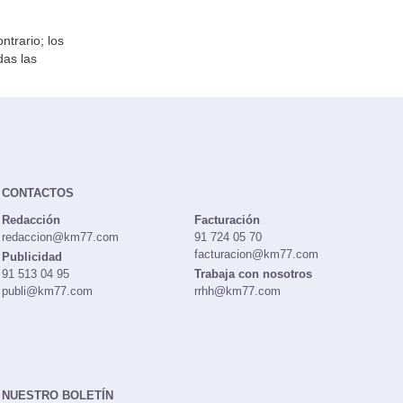
ntrario; los
das las
CONTACTOS
Redacción
Facturación
redaccion@km77.com
91 724 05 70
facturacion@km77.com
Publicidad
91 513 04 95
Trabaja con nosotros
publi@km77.com
rrhh@km77.com
NUESTRO BOLETÍN