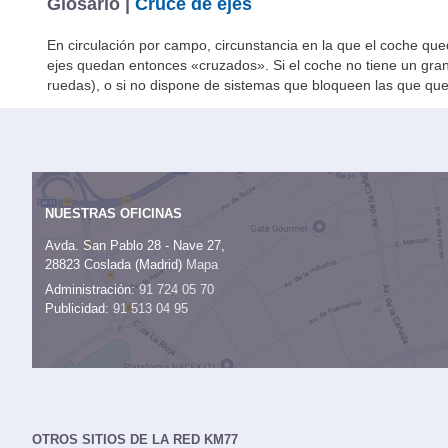
Glosario |
Cruce de ejes
En circulación por campo, circunstancia en la que el coche qued
ejes quedan entonces «cruzados». Si el coche no tiene un gran
ruedas), o si no dispone de sistemas que bloqueen las que que
NUESTRAS OFICINAS
Avda. San Pablo 28 - Nave 27,
28823 Coslada (Madrid)
Mapa
Administración:
91 724 05 70
Publicidad:
91 513 04 95
OTROS SITIOS DE LA RED KM77