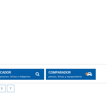
SCADOR
COMPARADOR
maciones, fichas e imágenes
precios, fichas y equipamiento
X
Y