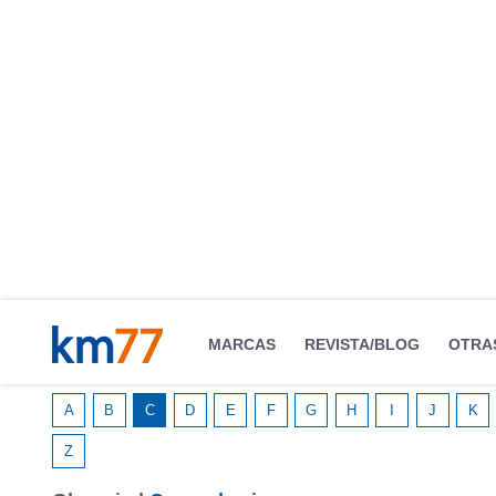
MARCAS
REVISTA/BLOG
OTRA
A
B
C
D
E
F
G
H
I
J
K
Z