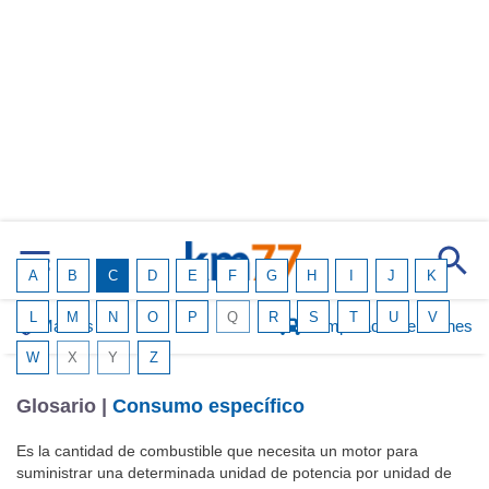
A
B
C
D
E
F
G
H
I
J
K
L
M
N
O
P
Q
R
S
T
U
V
Marcas
Comparador de coches
W
X
Y
Z
Glosario |
Consumo específico
Es la cantidad de combustible que necesita un motor para
suministrar una determinada unidad de potencia por unidad de