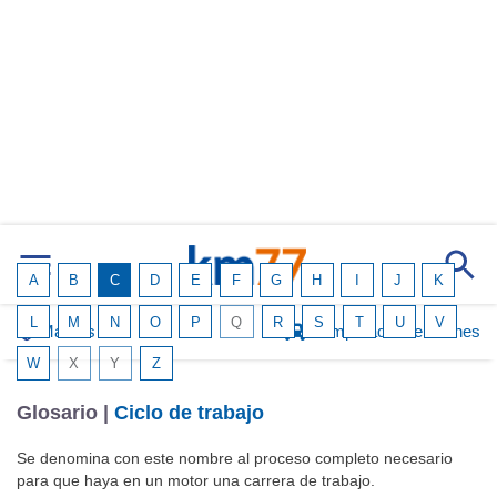
A
B
C
D
E
F
G
H
I
J
K
L
M
N
O
P
Q
R
S
T
U
V
Marcas
Comparador de coches
W
X
Y
Z
Glosario |
Ciclo de trabajo
Se denomina con este nombre al proceso completo necesario
para que haya en un motor una carrera de trabajo.