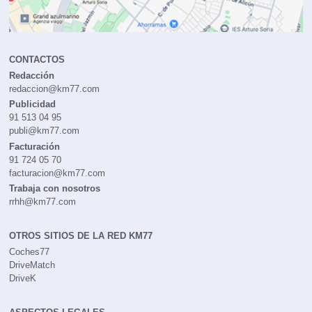
CONTACTOS
Redacción
redaccion@km77.com
Publicidad
91 513 04 95
publi@km77.com
Facturación
91 724 05 70
facturacion@km77.com
Trabaja con nosotros
rrhh@km77.com
OTROS SITIOS DE LA RED KM77
Coches77
DriveMatch
DriveK