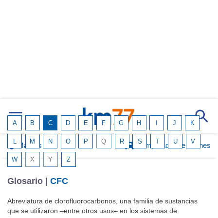
A
B
C
D
E
F
G
H
I
J
K
L
M
N
O
P
Q
R
S
T
U
V
Marcas
Comparador de coches
W
X
Y
Z
Glosario |
CFC
Abreviatura de clorofluorocarbonos, una familia de sustancias
que se utilizaron –entre otros usos– en los sistemas de