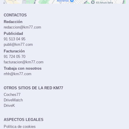
CONTACTOS
Redacción
redaccion@km77.com
Publicidad
91 513 04 95
publi@km77.com
Facturación
91 724 05 70
facturacion@km77.com
Trabaja con nosotros
rrhh@km77.com
OTROS SITIOS DE LA RED KM77
Coches77
DriveMatch
DriveK
ASPECTOS LEGALES
Política de cookies