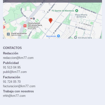
CONTACTOS
Redacción
redaccion@km77.com
Publicidad
91 513 04 95
publi@km77.com
Facturación
91 724 05 70
facturacion@km77.com
Trabaja con nosotros
rrhh@km77.com