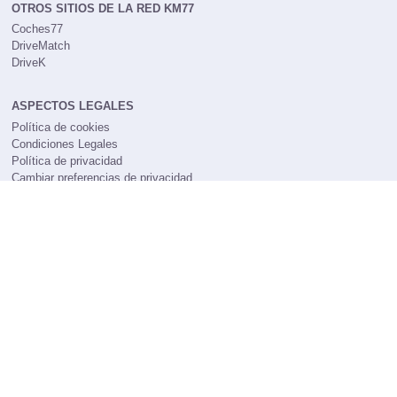
OTROS SITIOS DE LA RED KM77
Coches77
DriveMatch
DriveK
ASPECTOS LEGALES
Política de cookies
Condiciones Legales
Política de privacidad
Cambiar preferencias de privacidad
NUESTRO BOLETÍN
¿Quieres estar al día de todo lo que hemos publicado durante la
semana?
¡Inserta ya tu email y suscríbete a nuestra newsletter!
Suscríbase a nuestro boletín