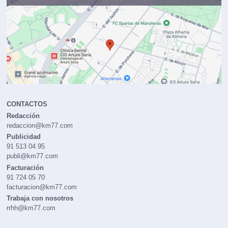
CONTACTOS
Redacción
redaccion@km77.com
Publicidad
91 513 04 95
publi@km77.com
Facturación
91 724 05 70
facturacion@km77.com
Trabaja con nosotros
rrhh@km77.com