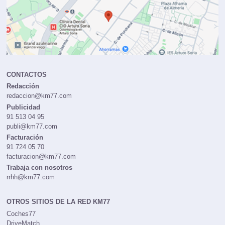
CONTACTOS
Redacción
redaccion@km77.com
Publicidad
91 513 04 95
publi@km77.com
Facturación
91 724 05 70
facturacion@km77.com
Trabaja con nosotros
rrhh@km77.com
OTROS SITIOS DE LA RED KM77
Coches77
DriveMatch