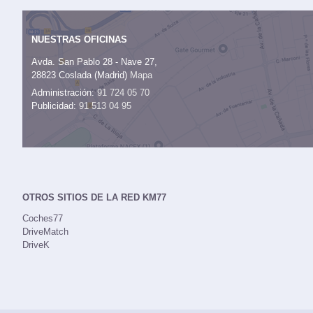
NUESTRAS OFICINAS
Avda. San Pablo 28 - Nave 27,
28823 Coslada (Madrid)
Mapa
Administración:
91 724 05 70
Publicidad:
91 513 04 95
OTROS SITIOS DE LA RED KM77
Coches77
DriveMatch
DriveK