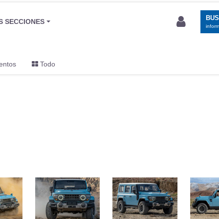
BU
S SECCIONES
infor
entos
Todo