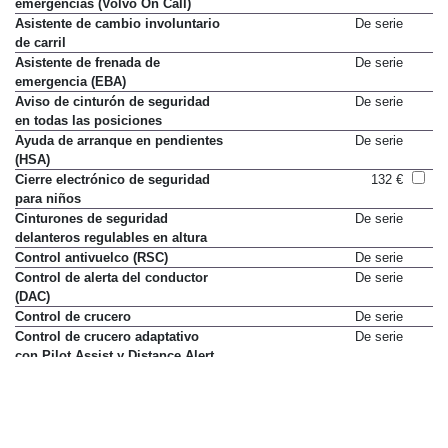
emergencias (Volvo On Call)
Asistente de cambio involuntario
De serie
de carril
Asistente de frenada de
De serie
emergencia (EBA)
Aviso de cinturón de seguridad
De serie
en todas las posiciones
Ayuda de arranque en pendientes
De serie
(HSA)
Cierre electrónico de seguridad
132 €
para niños
Cinturones de seguridad
De serie
delanteros regulables en altura
Control antivuelco (RSC)
De serie
Control de alerta del conductor
De serie
(DAC)
Control de crucero
De serie
Control de crucero adaptativo
De serie
con Pilot Assist y Distance Alert
(Intellisafe Assist)
Control de distancia de
Sólo en paquete
aparcamiento delantero
Pack Park Assist
755 €