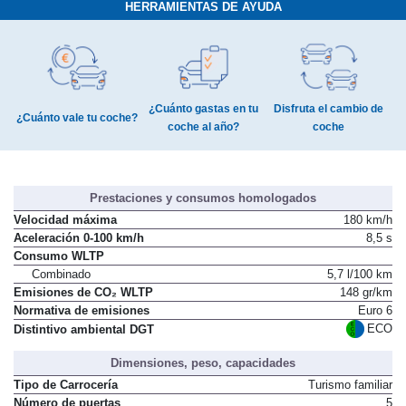
HERRAMIENTAS DE AYUDA
¿Cuánto gastas en tu
Disfruta el cambio de
¿Cuánto vale tu coche?
coche al año?
coche
Prestaciones y consumos homologados
Velocidad máxima
180 km/h
Aceleración 0-100 km/h
8,5 s
Consumo WLTP
Combinado
5,7 l/100 km
Emisiones de CO₂ WLTP
148 gr/km
Normativa de emisiones
Euro 6
ECO
Distintivo ambiental DGT
Dimensiones, peso, capacidades
Tipo de Carrocería
Turismo familiar
Número de puertas
5