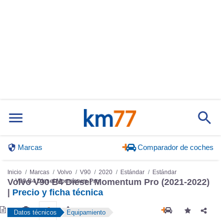
Marcas
Comparador de coches
Inicio
Marcas
Volvo
V90
2020
Estándar
Estándar
Volvo V90 B4 Diesel Momentum Pro (2021-2022)
V90 B4 Diesel Momentum Pro
|
Precio y ficha técnica
Datos técnicos
Equipamiento