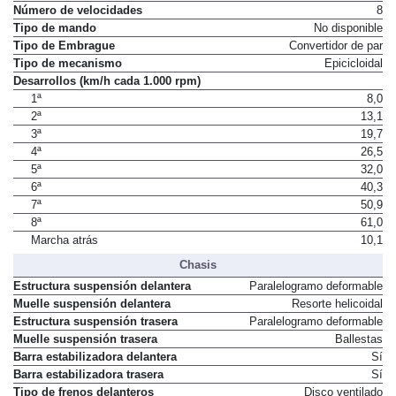
Número de velocidades
8
Tipo de mando
No disponible
Tipo de Embrague
Convertidor de par
Tipo de mecanismo
Epicicloidal
Desarrollos (km/h cada 1.000 rpm)
1ª
8,0
2ª
13,1
3ª
19,7
4ª
26,5
5ª
32,0
6ª
40,3
7ª
50,9
8ª
61,0
Marcha atrás
10,1
Chasis
Estructura suspensión delantera
Paralelogramo deformable
Muelle suspensión delantera
Resorte helicoidal
Estructura suspensión trasera
Paralelogramo deformable
Muelle suspensión trasera
Ballestas
Barra estabilizadora delantera
Sí
Barra estabilizadora trasera
Sí
Tipo de frenos delanteros
Disco ventilado