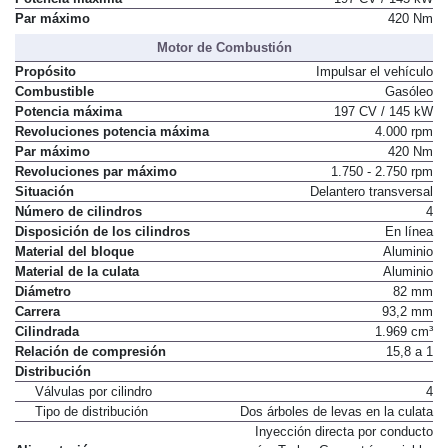
Par máximo
420 Nm
Motor de Combustión
Propósito
Impulsar el vehículo
Combustible
Gasóleo
Potencia máxima
197 CV / 145 kW
Revoluciones potencia máxima
4.000 rpm
Par máximo
420 Nm
Revoluciones par máximo
1.750 - 2.750 rpm
Situación
Delantero transversal
Número de cilindros
4
Disposición de los cilindros
En línea
Material del bloque
Aluminio
Material de la culata
Aluminio
Diámetro
82 mm
Carrera
93,2 mm
Cilindrada
1.969 cm³
Relación de compresión
15,8 a 1
Distribución
Válvulas por cilindro
4
Tipo de distribución
Dos árboles de levas en la culata
Inyección directa por conducto