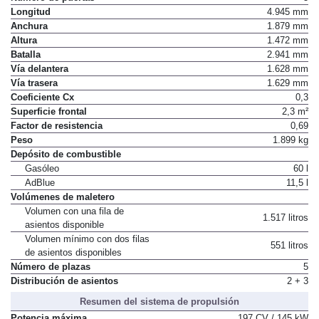
Longitud
4.945 mm
Anchura
1.879 mm
Altura
1.472 mm
Batalla
2.941 mm
Vía delantera
1.628 mm
Vía trasera
1.629 mm
Coeficiente Cx
0,3
Superficie frontal
2,3 m²
Factor de resistencia
0,69
Peso
1.899 kg
Depósito de combustible
Gasóleo
60 l
AdBlue
11,5 l
Volúmenes de maletero
Volumen con una fila de
1.517 litros
asientos disponible
Volumen mínimo con dos filas
551 litros
de asientos disponibles
Número de plazas
5
Distribución de asientos
2 + 3
Resumen del sistema de propulsión
Potencia máxima
197 CV / 145 kW