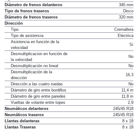
Diámetro de frenos delanteros
345 mm
Tipo de frenos traseros
Disco
Diámetro de frenos traseros
320 mm
Dirección
Tipo
Cremallera
Tipo de asistencia
Eléctrica
Asistencia en función de la
Sí
velocidad
Desmultiplicacion en función de
No
la velocidad
Desmultiplicación no lineal
No
Desmultiplicación de la
16,3
dirección
Dirección a las cuatro ruedas
No
Diámetro de giro entre bordillos
11,4 m
Diámetro de giro entre paredes
11,8 m
Vueltas de volante entre topes
2,9
Neumáticos delanteros
245/45 R18
Neumáticos traseros
245/45 R18
Llantas delanteras
8 x 18
Llantas Traseras
8 x 18