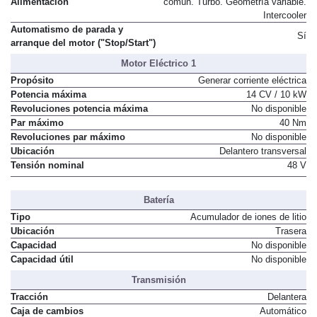
Alimentación
común. Turbo. Geometría variable.
Intercooler
Automatismo de parada y
Sí
arranque del motor ("Stop/Start")
Motor Eléctrico 1
Propósito
Generar corriente eléctrica
Potencia máxima
14 CV / 10 kW
Revoluciones potencia máxima
No disponible
Par máximo
40 Nm
Revoluciones par máximo
No disponible
Ubicación
Delantero transversal
Tensión nominal
48 V
Batería
Tipo
Acumulador de iones de litio
Ubicación
Trasera
Capacidad
No disponible
Capacidad útil
No disponible
Transmisión
Tracción
Delantera
Caja de cambios
Automático