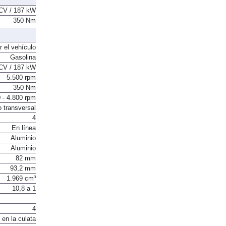
CV / 187 kW
350 Nm
r el vehículo
Gasolina
CV / 187 kW
5.500 rpm
350 Nm
 - 4.800 rpm
o transversal
4
En línea
Aluminio
Aluminio
82 mm
93,2 mm
1.969 cm³
10,8 a 1
4
 en la culata