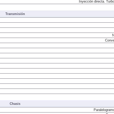
Inyección directa. Turbo
Transmisión
N
Conve
Chasis
Paralelogram