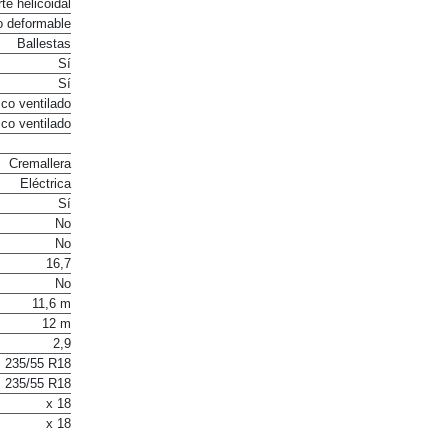
te helicoidal
o deformable
Ballestas
Sí
Sí
co ventilado
co ventilado
Cremallera
Eléctrica
Sí
No
No
16,7
No
11,6 m
12 m
2,9
235/55 R18
235/55 R18
x 18
x 18