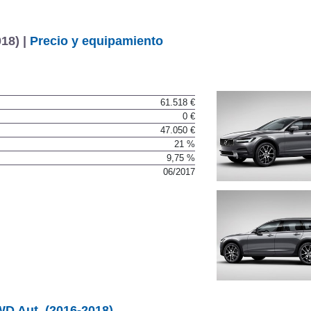
18) |
Precio y equipamiento
61.518 €
0 €
47.050 €
21 %
9,75 %
06/2017
D Aut. (2016-2018)