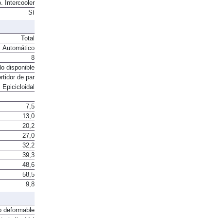
. Intercooler
Sí
Total
Automático
8
o disponible
rtidor de par
Epicicloidal
7,5
13,0
20,2
27,0
32,2
39,3
48,6
58,5
9,8
o deformable