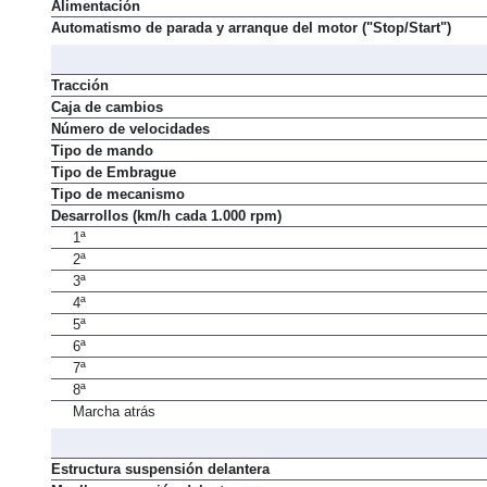
Alimentación
Automatismo de parada y arranque del motor ("Stop/Start")
Tracción
Caja de cambios
Número de velocidades
Tipo de mando
Tipo de Embrague
Tipo de mecanismo
Desarrollos (km/h cada 1.000 rpm)
1ª
2ª
3ª
4ª
5ª
6ª
7ª
8ª
Marcha atrás
Estructura suspensión delantera