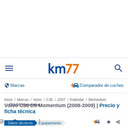
Marcas
Comparador de coches
Inicio
Marcas
Volvo
C30
2007
Estándar
Momentum
Volvo C30 D5 Momentum (2008-2009) |
Precio y
C30 D5 Momentum
ficha técnica
Datos técnicos
Equipamiento