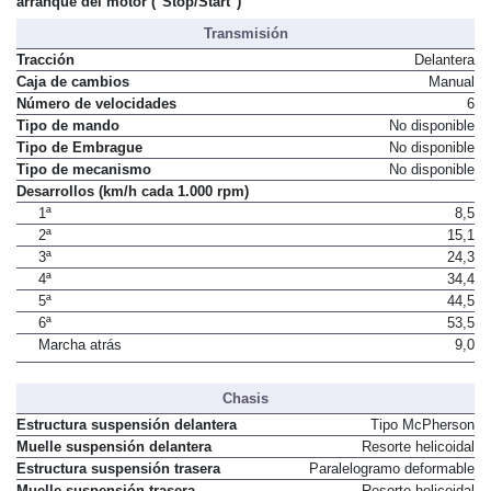
arranque del motor ("Stop/Start")
Transmisión
Tracción
Delantera
Caja de cambios
Manual
Número de velocidades
6
Tipo de mando
No disponible
Tipo de Embrague
No disponible
Tipo de mecanismo
No disponible
Desarrollos (km/h cada 1.000 rpm)
1ª
8,5
2ª
15,1
3ª
24,3
4ª
34,4
5ª
44,5
6ª
53,5
Marcha atrás
9,0
Chasis
Estructura suspensión delantera
Tipo McPherson
Muelle suspensión delantera
Resorte helicoidal
Estructura suspensión trasera
Paralelogramo deformable
Muelle suspensión trasera
Resorte helicoidal