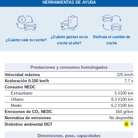
HERRAMIENTAS DE AYUDA
¿Cuánto gastas en tu
Disfruta el cambio de
¿Cuánto vale tu coche?
coche al año?
coche
Prestaciones y consumos homologados
Velocidad máxima
225 km/h
Aceleración 0-100 km/h
7,7 s
Consumo NEDC
Extraurbano
5 l/100 km
Urbano
8,3 l/100 km
Medio
6,2 l/100 km
Emisiones de CO₂ NEDC
164 gr/km
Normativa de emisiones
No disponible
B
Distintivo ambiental DGT
Dimensiones, peso, capacidades