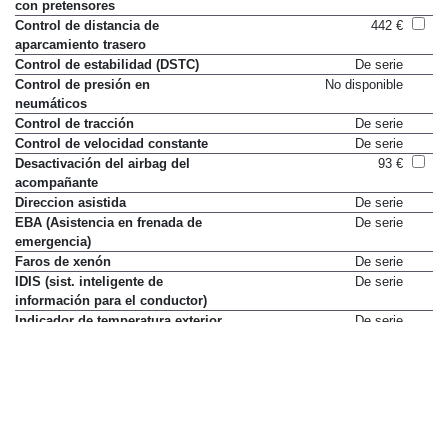
con pretensores
Control de distancia de
442 €
aparcamiento trasero
Control de estabilidad (DSTC)
De serie
Control de presión en
No disponible
neumáticos
Control de tracción
De serie
Control de velocidad constante
De serie
Desactivación del airbag del
93 €
acompañante
Direccion asistida
De serie
EBA (Asistencia en frenada de
De serie
emergencia)
Faros de xenón
De serie
IDIS (sist. inteligente de
De serie
información para el conductor)
Indicador de temperatura exterior
De serie
Lavafaros
296 €
Luces antiniebla delanteras
De serie
Mandos multifunción en volante
De serie
Protección contra latigazos
De serie
cervicales (WHIPS) en asientos
delanteros