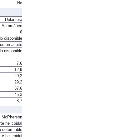
No
Delantera
Automático
6
o disponible
os en aceite
o disponible
7,6
12,9
20,2
29,2
37,6
45,3
8,7
o McPherson
te helicoidal
o deformable
te helicoidal