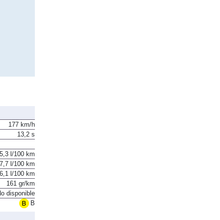
177 km/h
13,2 s
5,3 l/100 km
7,7 l/100 km
6,1 l/100 km
161 gr/km
o disponible
B