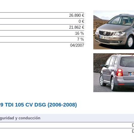
26.890 €
0 €
21.862 €
16 %
7 %
04/2007
.9 TDI 105 CV DSG (2006-2008)
guridad y conducción
D
D