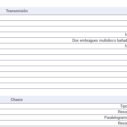
Transmisión
N
Dos embragues multidisco bañad
N
Chasis
Tip
Resor
Paralelogram
Resor