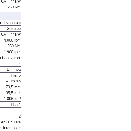
 CV / 77 kW
250 Nm
r el vehículo
Gasóleo
 CV / 77 kW
4.000 rpm
250 Nm
1.900 rpm
o transversal
4
En línea
Hierro
Aluminio
79,5 mm
95,5 mm
1.896 cm³
19 a 1
2
 en la culata
. Intercooler