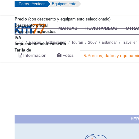
Datos técnicos
Equipamiento
Precio
(con descuento y equipamiento seleccionado)
Descuento oficial
MARCAS
REVISTA/BLOG
OTRA
Precio sin impuestos
IVA
Inicio
Marcas
Volkswagen
Touran
2007
Estándar
Traveller
Impuesto de matriculación
Tarifa de
Información
Fotos
Precios, datos y equipami
HER