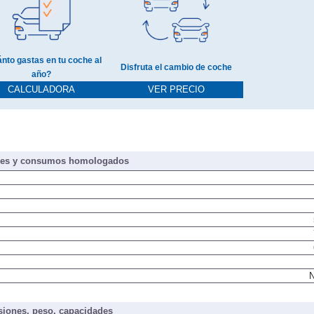
nto gastas en tu coche al
Disfruta el cambio de coche
año?
CALCULADORA
VER PRECIO
nes y consumos homologados
N
iones, peso, capacidades