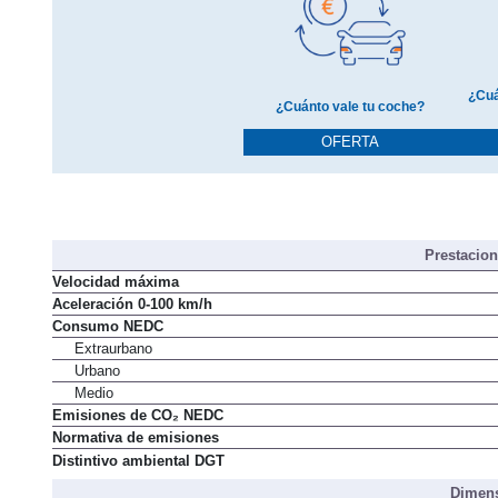
¿Cuá
¿Cuánto vale tu coche?
OFERTA
Prestacio
Velocidad máxima
Aceleración 0-100 km/h
Consumo NEDC
Extraurbano
Urbano
Medio
Emisiones de CO₂ NEDC
Normativa de emisiones
Distintivo ambiental DGT
Dimens