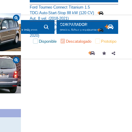
Ford Tourneo Connect Titanium 1.5
TDCi Auto-Start-Stop 88 kW (120 CV)
Aut. 8 vel. (2018-2021)
Volkswagen Touran Edition 2.0 TDI 85
SCADOR
COMPARADOR
kW (115 CV) DSG 7 vel. 5 plazas (2019-
maciones, fichas e imágenes
precios, fichas y equipamiento
2020)
Disponible
Descatalogado
Prototipo