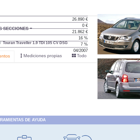
26.890 €
0 €
BU
S SECCIONES
21.862 €
infor
16 %
Touran Traveller 1.9 TDI 105 CV DSG
7 %
04/2007
Mediciones propias
Todo
entos
RAMIENTAS DE AYUDA