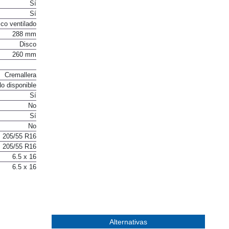
Sí
Sí
co ventilado
288 mm
Disco
260 mm
Cremallera
o disponible
Sí
No
Sí
No
205/55 R16
205/55 R16
6.5 x 16
6.5 x 16
Alternativas