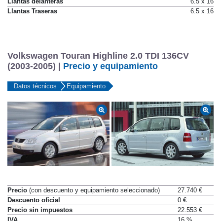
Llantas delanteras
6.5 x 16
Llantas Traseras
6.5 x 16
Volkswagen Touran Highline 2.0 TDI 136CV
(2003-2005) |
Precio y equipamiento
Datos técnicos
Equipamiento
Precio
(con descuento y equipamiento seleccionado)
27.740 €
Descuento oficial
0 €
Precio sin impuestos
22.553 €
IVA
16 %