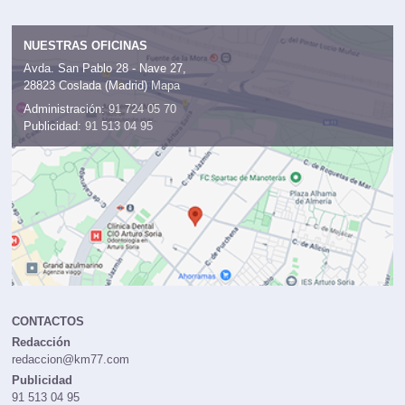
NUESTRAS OFICINAS
Avda. San Pablo 28 - Nave 27,
28823 Coslada (Madrid)
Mapa
Administración:
91 724 05 70
Publicidad:
91 513 04 95
CONTACTOS
Redacción
redaccion@km77.com
Publicidad
91 513 04 95