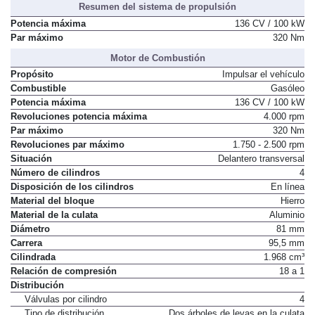
Resumen del sistema de propulsión
Potencia máxima
136 CV / 100 kW
Par máximo
320 Nm
Motor de Combustión
Propósito
Impulsar el vehículo
Combustible
Gasóleo
Potencia máxima
136 CV / 100 kW
Revoluciones potencia máxima
4.000 rpm
Par máximo
320 Nm
Revoluciones par máximo
1.750 - 2.500 rpm
Situación
Delantero transversal
Número de cilindros
4
Disposición de los cilindros
En línea
Material del bloque
Hierro
Material de la culata
Aluminio
Diámetro
81 mm
Carrera
95,5 mm
Cilindrada
1.968 cm³
Relación de compresión
18 a 1
Distribución
Válvulas por cilindro
4
Tipo de distribución
Dos árboles de levas en la culata