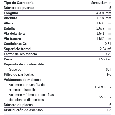
Tipo de Carrocería
Monovolumen
Número de puertas
5
Longitud
4.391 mm
Anchura
1.794 mm
Altura
1.635 mm
Batalla
2.677 mm
Vía delantera
1.541 mm
Vía trasera
1.534 mm
Coeficiente Cx
0,31
Superficie frontal
2,54 m²
Factor de resistencia
0,79
Peso
1.558 kg
Depósito de combustible
Gasóleo
60 l
Filtro de partículas
No
Volúmenes de maletero
Volumen con una fila de
1.989 litros
asientos disponible
Volumen mínimo con dos filas
695 litros
de asientos disponibles
Número de plazas
5
Distribución de asientos
2 + 3