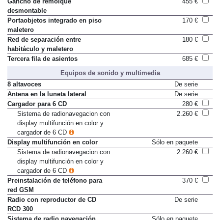
Gancho de remolque
455 €
desmontable
Portaobjetos integrado en piso
170 €
maletero
Red de separación entre
180 €
habitáculo y maletero
Tercera fila de asientos
685 €
Equipos de sonido y multimedia
8 altavoces
De serie
Antena en la luneta lateral
De serie
Cargador para 6 CD
280 €
Sistema de radionavegacion con
2.260 €
display multifunción en color y
cargador de 6 CD
Display multifunción en color
Sólo en paquete
Sistema de radionavegacion con
2.260 €
display multifunción en color y
cargador de 6 CD
Preinstalación de teléfono para
370 €
red GSM
Radio con reproductor de CD
De serie
RCD 300
Sistema de radio navegación
Sólo en paquete