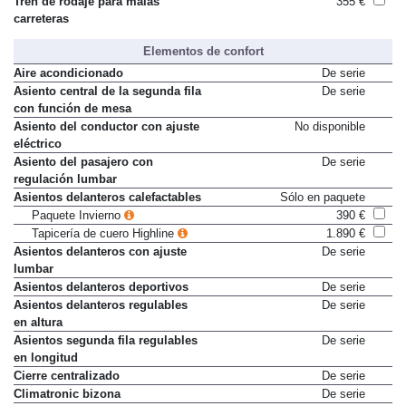
Tren de rodaje para malas
355 €
carreteras
Elementos de confort
Aire acondicionado
De serie
Asiento central de la segunda fila
De serie
con función de mesa
Asiento del conductor con ajuste
No disponible
eléctrico
Asiento del pasajero con
De serie
regulación lumbar
Asientos delanteros calefactables
Sólo en paquete
Paquete Invierno
390 €
Tapicería de cuero Highline
1.890 €
Asientos delanteros con ajuste
De serie
lumbar
Asientos delanteros deportivos
De serie
Asientos delanteros regulables
De serie
en altura
Asientos segunda fila regulables
De serie
en longitud
Cierre centralizado
De serie
Climatronic bizona
De serie