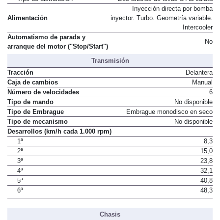
Inyección directa por bomba
Alimentación
inyector. Turbo. Geometría variable.
Intercooler
Automatismo de parada y
No
arranque del motor ("Stop/Start")
Transmisión
Tracción
Delantera
Caja de cambios
Manual
Número de velocidades
6
Tipo de mando
No disponible
Tipo de Embrague
Embrague monodisco en seco
Tipo de mecanismo
No disponible
Desarrollos (km/h cada 1.000 rpm)
1ª
8,3
2ª
15,0
3ª
23,8
4ª
32,1
5ª
40,8
6ª
48,3
Chasis