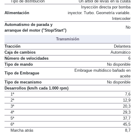
Tipo de distribución
Un árbol de levas en la culata
Inyección directa por bomba
Alimentación
inyector. Turbo. Geometría variable.
Intercooler
Automatismo de parada y
No
arranque del motor ("Stop/Start")
Transmisión
Tracción
Delantera
Caja de cambios
Automático
Número de velocidades
6
Tipo de mando
No disponible
Embrague multidisco bañado en
Tipo de Embrague
aceite
Tipo de mecanismo
No disponible
Desarrollos (km/h cada 1.000 rpm)
1ª
7,6
2ª
12,9
3ª
20,3
4ª
29,3
5ª
37,7
6ª
45,5
Marcha atrás
8,7