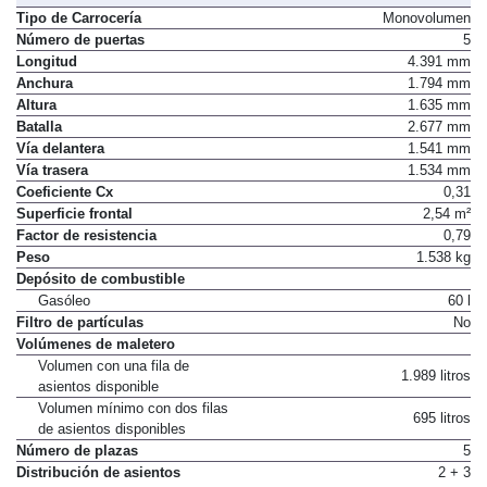
Tipo de Carrocería
Monovolumen
Número de puertas
5
Longitud
4.391 mm
Anchura
1.794 mm
Altura
1.635 mm
Batalla
2.677 mm
Vía delantera
1.541 mm
Vía trasera
1.534 mm
Coeficiente Cx
0,31
Superficie frontal
2,54 m²
Factor de resistencia
0,79
Peso
1.538 kg
Depósito de combustible
Gasóleo
60 l
Filtro de partículas
No
Volúmenes de maletero
Volumen con una fila de
1.989 litros
asientos disponible
Volumen mínimo con dos filas
695 litros
de asientos disponibles
Número de plazas
5
Distribución de asientos
2 + 3