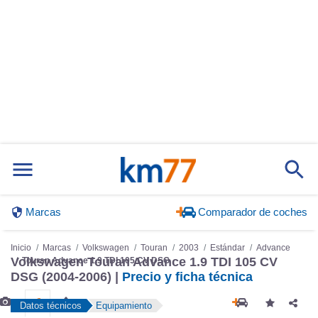
Marcas
Comparador de coches
Inicio
Marcas
Volkswagen
Touran
2003
Estándar
Advance
Volkswagen Touran Advance 1.9 TDI 105 CV
Touran Advance 1.9 TDI 105 CV DSG
DSG (2004-2006) |
Precio y ficha técnica
Datos técnicos
Equipamiento