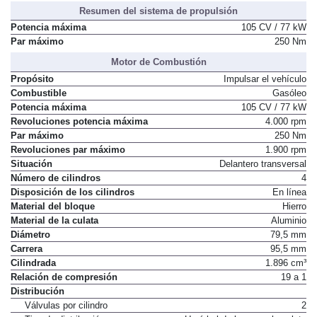
Resumen del sistema de propulsión
Potencia máxima
105 CV / 77 kW
Par máximo
250 Nm
Motor de Combustión
Propósito
Impulsar el vehículo
Combustible
Gasóleo
Potencia máxima
105 CV / 77 kW
Revoluciones potencia máxima
4.000 rpm
Par máximo
250 Nm
Revoluciones par máximo
1.900 rpm
Situación
Delantero transversal
Número de cilindros
4
Disposición de los cilindros
En línea
Material del bloque
Hierro
Material de la culata
Aluminio
Diámetro
79,5 mm
Carrera
95,5 mm
Cilindrada
1.896 cm³
Relación de compresión
19 a 1
Distribución
Válvulas por cilindro
2