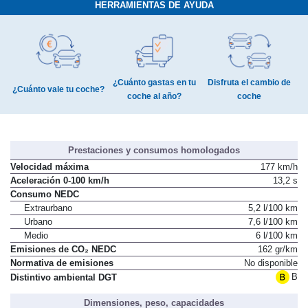
HERRAMIENTAS DE AYUDA
¿Cuánto gastas en tu
Disfruta el cambio de
¿Cuánto vale tu coche?
coche al año?
coche
Prestaciones y consumos homologados
Velocidad máxima
177 km/h
Aceleración 0-100 km/h
13,2 s
Consumo NEDC
Extraurbano
5,2 l/100 km
Urbano
7,6 l/100 km
Medio
6 l/100 km
Emisiones de CO₂ NEDC
162 gr/km
Normativa de emisiones
No disponible
B
Distintivo ambiental DGT
Dimensiones, peso, capacidades