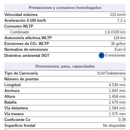
Prestaciones y consumos homologados
Velocidad máxima
215 km/h
Aceleración 0-100 km/h
7,2 s
Consumo WLTP
Combinado
1,6 l/100 km
Autonomía eléctrica WLTP
119 km
Emisiones de CO₂ WLTP
36 gr/km
Normativa de emisiones
Euro 6
0 emisiones
Distintivo ambiental DGT
Dimensiones, peso, capacidades
Tipo de Carrocería
SUV/Todoterreno
Número de puertas
5
Longitud
4.539 mm
Anchura
1.842 mm
Altura
1.658 mm
Batalla
2.679 mm
Vía delantera
1.584 mm
Vía trasera
1.575 mm
Coeficiente Cx
0,28
Superficie frontal
No disponible