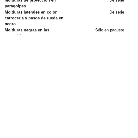
Molduras de protección en
De serie
paragolpes
Molduras laterales en color
De serie
carrocería y pasos de rueda en
negro
Molduras negras en las
Sólo en paquete
ventanillas
Paquete de diseño Black Style
0 €
Paragolpes en color carrocería
De serie
Pedales y reposapiés en acero
De serie
inoxidable cepillado
Pintura Blanco Perlado
1.140 €
Pintura Blanco, y punto
340 €
Pintura Gris Oscuro
0 €
Pintura metalizada
725 €
Pintura metalizada Verde
875 €
Grisáceo o Rojo Anaranjado
Revestimiento interior del techo
De serie
en negro
Tapicería de cuero
Sólo en paquete
Paquete de cuero R-Line
2.380 €
Tapicería de tela R-Line
De serie