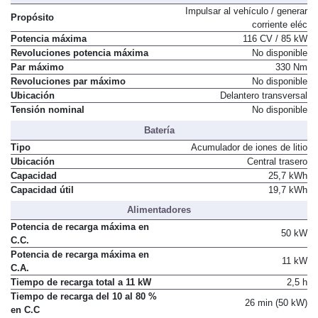
Impulsar al vehículo / generar
Propósito
corriente eléc
Potencia máxima
116 CV / 85 kW
Revoluciones potencia máxima
No disponible
Par máximo
330 Nm
Revoluciones par máximo
No disponible
Ubicación
Delantero transversal
Tensión nominal
No disponible
Batería
Tipo
Acumulador de iones de litio
Ubicación
Central trasero
Capacidad
25,7 kWh
Capacidad útil
19,7 kWh
Alimentadores
Potencia de recarga máxima en
50 kW
C.C.
Potencia de recarga máxima en
11 kW
C.A.
Tiempo de recarga total a 11 kW
2,5 h
Tiempo de recarga del 10 al 80 %
26 min (50 kW)
en C.C