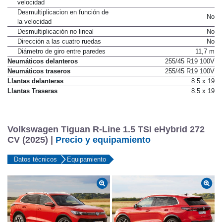
velocidad
Desmultiplicacion en función de
No
la velocidad
Desmultiplicación no lineal
No
Dirección a las cuatro ruedas
No
Diámetro de giro entre paredes
11,7 m
Neumáticos delanteros
255/45 R19 100V
Neumáticos traseros
255/45 R19 100V
Llantas delanteras
8.5 x 19
Llantas Traseras
8.5 x 19
Volkswagen Tiguan R-Line 1.5 TSI eHybrid 272
CV (2025) |
Precio y equipamiento
Datos técnicos
Equipamiento