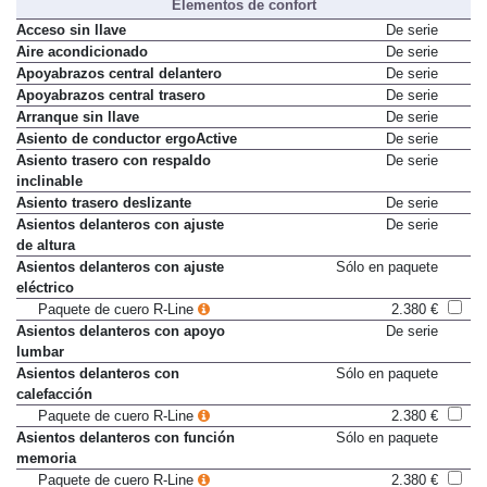
Elementos de confort
Acceso sin llave
De serie
Aire acondicionado
De serie
Apoyabrazos central delantero
De serie
Apoyabrazos central trasero
De serie
Arranque sin llave
De serie
Asiento de conductor ergoActive
De serie
Asiento trasero con respaldo
De serie
inclinable
Asiento trasero deslizante
De serie
Asientos delanteros con ajuste
De serie
de altura
Asientos delanteros con ajuste
Sólo en paquete
eléctrico
Paquete de cuero R-Line
2.380 €
Asientos delanteros con apoyo
De serie
lumbar
Asientos delanteros con
Sólo en paquete
calefacción
Paquete de cuero R-Line
2.380 €
Asientos delanteros con función
Sólo en paquete
memoria
Paquete de cuero R-Line
2.380 €