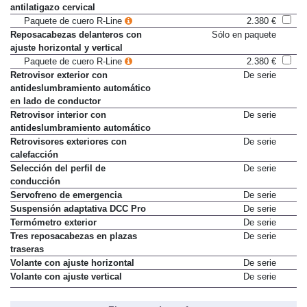
antilatigazo cervical
Paquete de cuero R-Line
2.380 €
Reposacabezas delanteros con
Sólo en paquete
ajuste horizontal y vertical
Paquete de cuero R-Line
2.380 €
Retrovisor exterior con
De serie
antideslumbramiento automático
en lado de conductor
Retrovisor interior con
De serie
antideslumbramiento automático
Retrovisores exteriores con
De serie
calefacción
Selección del perfil de
De serie
conducción
Servofreno de emergencia
De serie
Suspensión adaptativa DCC Pro
De serie
Termómetro exterior
De serie
Tres reposacabezas en plazas
De serie
traseras
Volante con ajuste horizontal
De serie
Volante con ajuste vertical
De serie