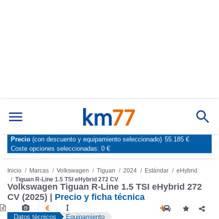
Precio
(con descuento y equipamiento seleccionado)
55.185 €
Marcas
Comparador de coches
Coste opciones seleccionadas:
0 €
Inicio
Marcas
Volkswagen
Tiguan
2024
Estándar
eHybrid
Tiguan R-Line 1.5 TSI eHybrid 272 CV
Volkswagen Tiguan R-Line 1.5 TSI eHybrid 272
CV (2025) |
Precio y ficha técnica
Datos técnicos
Equipamiento