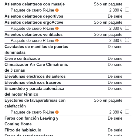
Asientos delanteros con masaje
Sólo en paquete
Paquete de cuero R-Line
2.380 €
Asientos delanteros deportivos
De serie
Asientos delanteros ergoActive
Sólo en paquete
Paquete de cuero R-Line
2.380 €
Asientos delanteros ventilados
Sólo en paquete
Paquete de cuero R-Line
2.380 €
Cavidades de manillas de puertas
De serie
iluminadas
Cierre centralizado
De serie
Climatizador Air Care Climatronic
De serie
de 3 zonas
Elevalunas electricos delanteros
De serie
Elevalunas electricos traseros
De serie
Encendido y parada automática
De serie
del motor térmico
Eyectores de lavaparabrisas con
Sólo en paquete
calefacción
Paquete de cuero R-Line
2.380 €
Faros con función Leaving y
De serie
Coming Home
Filtro de habitáculo
De serie