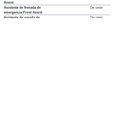
Assist
Asistente de frenada de
De serie
emergencia Front Assist
Asistente de parada de
De serie
emergencia
Asistente de salida de
De serie
aparcamiento y advertencia de
apertura de puerta
Asistente dinámico de luz de
De serie
carretera Dynamic Light Assist
Aviso de cinturón no abrochado
De serie
Ayuda de aparcamiento delantero
De serie
Ayuda de aparcamiento lateral
De serie
Ayuda de aparcamiento trasero
De serie
Ayuda de arranque en cuesta
De serie
Cinturones delanteros regulables
De serie
en altura
Comunicación entre vehículos
De serie
Car2XX
Control de crucero
De serie
Control de crucero adaptativo
De serie
ACC con Stop & Go
Control de estabilidad
De serie