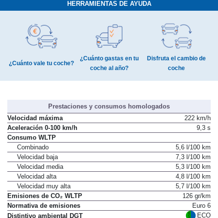
HERRAMIENTAS DE AYUDA
¿Cuánto gastas en tu
Disfruta el cambio de
¿Cuánto vale tu coche?
coche al año?
coche
Prestaciones y consumos homologados
Velocidad máxima
222 km/h
Aceleración 0-100 km/h
9,3 s
Consumo WLTP
Combinado
5,6 l/100 km
Velocidad baja
7,3 l/100 km
Velocidad media
5,3 l/100 km
Velocidad alta
4,8 l/100 km
Velocidad muy alta
5,7 l/100 km
Emisiones de CO₂ WLTP
126 gr/km
Normativa de emisiones
Euro 6
ECO
Distintivo ambiental DGT