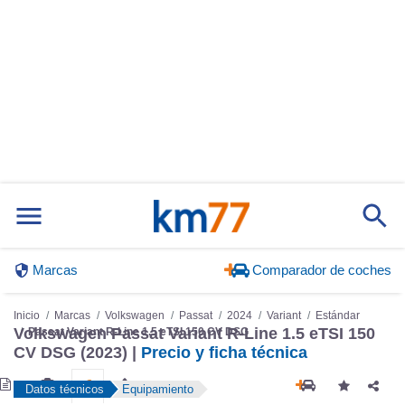
Marcas
Comparador de coches
Inicio
Marcas
Volkswagen
Passat
2024
Variant
Estándar
Volkswagen Passat Variant R-Line 1.5 eTSI 150
Passat Variant R-Line 1.5 eTSI 150 CV DSG
CV DSG (2023) |
Precio y ficha técnica
Datos técnicos
Equipamiento