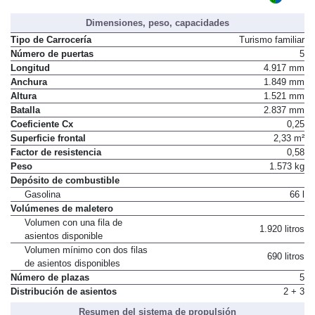
Dimensiones, peso, capacidades
Tipo de Carrocería
Turismo familiar
Número de puertas
5
Longitud
4.917 mm
Anchura
1.849 mm
Altura
1.521 mm
Batalla
2.837 mm
Coeficiente Cx
0,25
Superficie frontal
2,33 m²
Factor de resistencia
0,58
Peso
1.573 kg
Depósito de combustible
Gasolina
66 l
Volúmenes de maletero
Volumen con una fila de
1.920 litros
asientos disponible
Volumen mínimo con dos filas
690 litros
de asientos disponibles
Número de plazas
5
Distribución de asientos
2 + 3
Resumen del sistema de propulsión