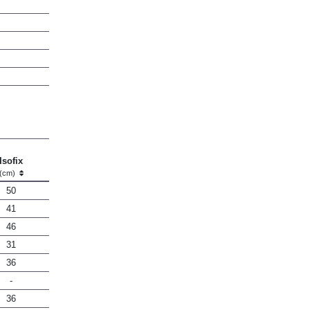
Isofix
(cm)
50
41
46
31
36
-
36