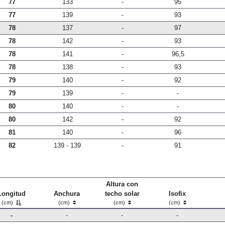
77
133
-
95
77
139
-
93
78
137
-
97
78
142
-
93
78
141
-
96,5
78
138
-
93
79
140
-
92
79
139
-
-
80
140
-
-
80
142
-
92
81
140
-
96
82
139 - 139
-
91
Altura con
Longitud
Anchura
techo solar
Isofix
(cm)
(cm)
(cm)
(cm)
-
-
-
-