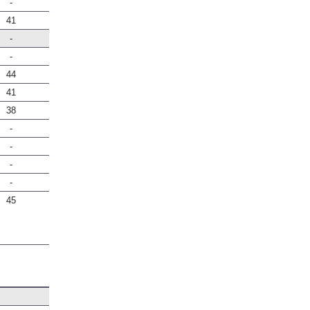
-
41
-
-
44
41
38
-
-
-
-
45