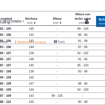
Altura con
Longitud
Anchura
Altura
techo solar
BU
S SECCIONES
(cm)
(cm)
(cm)
(cm)
infor
83 - 105
145
-
99 - 104
83 - 106
142
-
88 - 96
85 - 106
143
-
91 - 99
entos
Todo
Mediciones propias
83 - 106
144
-
87 - 95
84 - 107
138
-
92 - 102
85 - 107
148
-
91 - 96
87 - 107
145
-
95 - 103
83 - 108
139
-
93 - 99
94 - 109
145
-
-
85 - 109
147
-
88 - 96
85 - 109
144
-
92 - 100
87 - 109
143
99 - 105
-
88 - 110
145
-
90 - 99