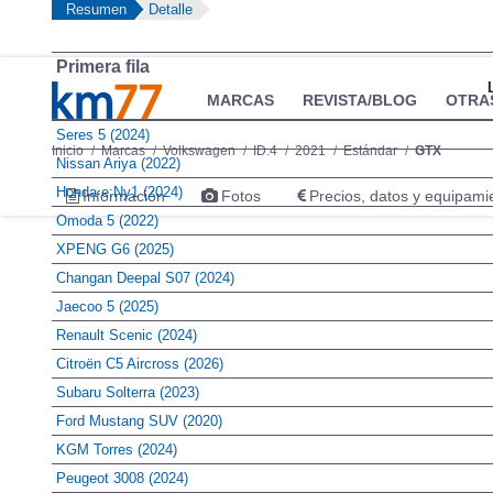
Resumen
Detalle
Primera fila
MARCAS
REVISTA/BLOG
OTRA
Seres 5 (2024)
Inicio
Marcas
Volkswagen
ID.4
2021
Estándar
GTX
Nissan Ariya (2022)
Honda e:Ny1 (2024)
Información
Fotos
Precios, datos y equipami
Omoda 5 (2022)
XPENG G6 (2025)
Changan Deepal S07 (2024)
Jaecoo 5 (2025)
Renault Scenic (2024)
Citroën C5 Aircross (2026)
Subaru Solterra (2023)
Ford Mustang SUV (2020)
KGM Torres (2024)
Peugeot 3008 (2024)