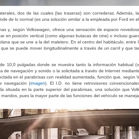
terales, dos de las cuales (las traseras) son correderas. Además, la
rande de lo normal (es una solución similar a la empleada por Ford en e
sonas y, según Volkswagen, ofrece una sensación de espacio novedosa
ar en posición vertical (como algunas butacas de cine) o incluso guard
na que se une a la del maletero. En el centro del habitáculo, entre l
s que se puede mover longitudinalmente a través de un carril y que ta
de 10,0 pulgadas donde se muestra tanto la información habitual (v
 de navegación y sonido o la solicitada a través de Internet mediante
ectada en el parabrisas con realidad aumentada, función que, según 
de navegación (
imagen
). El I.D. no tiene retrovisores convencionale
 situada en la parte superior del parabrisas, una solución que Vo
 mandos, pues la mayor parte de las funciones del vehículo se manej