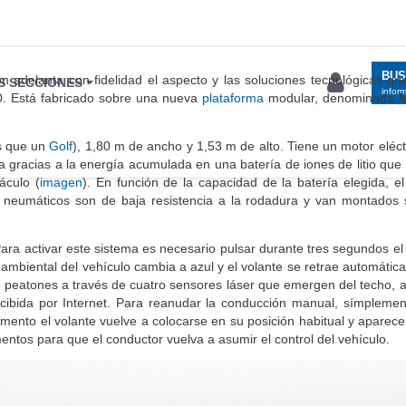
BU
n adelanta con fidelidad el aspecto y las soluciones tecnológicas qu
S SECCIONES
infor
0. Está fabricado sobre una nueva
plataforma
modular, denominada M
os que un
Golf
), 1,80 m de ancho y 1,53 m de alto. Tiene un motor eléc
na gracias a la energía acumulada en una batería de iones de litio qu
áculo (
imagen
). En función de la capacidad de la batería elegida, el
s neumáticos son de baja resistencia a la rodadura y van montados
Para activar este sistema es necesario pulsar durante tres segundos el
n ambiental del vehículo cambia a azul y el volante se retrae automáti
y a peatones a través de cuatro sensores láser que emergen del techo,
ecibida por Internet. Para reanudar la conducción manual, símpleme
omento el volante vuelve a colocarse en su posición habitual y aparece
entos para que el conductor vuelva a asumir el control del vehículo.