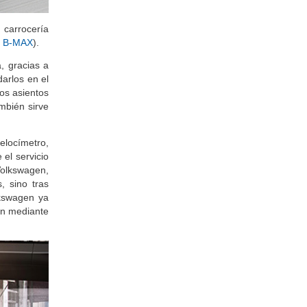
 carrocería
l
B-MAX
).
, gracias a
arlos en el
os asientos
mbién sirve
elocímetro,
 el servicio
Volkswagen,
s, sino tras
lkswagen ya
an mediante