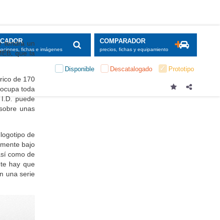
SCADOR
COMPARADOR
e tendrá un
maciones, fichas e imágenes
precios, fichas y equipamiento
EB, que la
Disponible
Descatalogado
Prototipo
trico de 170
e ocupa toda
 I.D. puede
 sobre unas
 logotipo de
camente bajo
 así como de
nte hay que
n una serie