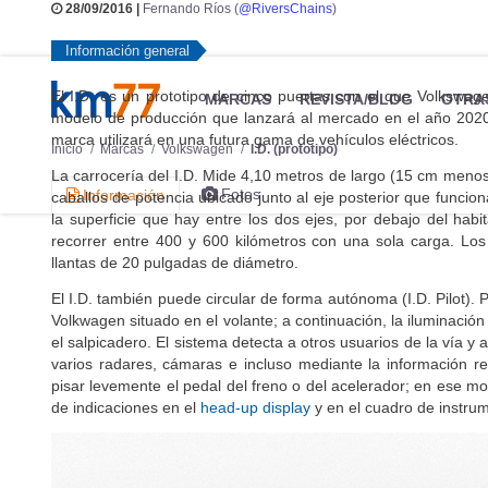
28/09/2016 |
Fernando Ríos (
@RiversChains
)
Información general
El I.D. es un prototipo de cinco puertas con el que Volkswage
MARCAS
REVISTA/BLOG
OTRA
modelo de producción que lanzará al mercado en el año 202
marca utilizará en una futura gama de vehículos eléctricos.
Inicio
Marcas
Volkswagen
I.D. (prototipo)
La carrocería del I.D. Mide 4,10 metros de largo (15 cm men
Fotos
Información
caballos de potencia ubicado junto al eje posterior que funcio
la superficie que hay entre los dos ejes, por debajo del habit
recorrer entre 400 y 600 kilómetros con una sola carga. Lo
llantas de 20 pulgadas de diámetro.
El I.D. también puede circular de forma autónoma (I.D. Pilot). 
Volkwagen situado en el volante; a continuación, la iluminació
el salpicadero. El sistema detecta a otros usuarios de la vía 
varios radares, cámaras e incluso mediante la información r
pisar levemente el pedal del freno o del acelerador; en ese m
de indicaciones en el
head-up display
y en el cuadro de instrum