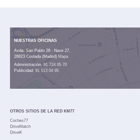
NUESTRAS OFICINAS
Avda. San Pablo 28 - Nave 27,
28823 Coslada (Madrid)
Mapa
Administración:
91 724 05 70
Publicidad:
91 513 04 95
OTROS SITIOS DE LA RED KM77
Coches77
DriveMatch
DriveK