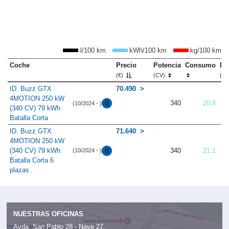
l/100 km
kWh/100 km
kg/100 km
Coche
Precio
Potencia
Consumo
Lo
(€)
(CV)
(m
ID. Buzz GTX
70.490
4MOTION 250 kW
340
20,8
(10/2024 - )
(340 CV) 79 kWh
Batalla Corta
ID. Buzz GTX
71.640
4MOTION 250 kW
(340 CV) 79 kWh
340
21,1
(10/2024 - )
Batalla Corta 6
plazas
NUESTRAS OFICINAS
Avda. San Pablo 28 - Nave 27,