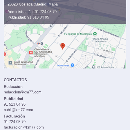
28823 Coslada (Madrid)
Mapa
Administración:
91 724 05 70
Publicidad:
91 513 04 95
CONTACTOS
Redacción
redaccion@km77.com
Publicidad
91 513 04 95
publi@km77.com
Facturación
91 724 05 70
facturacion@km77.com