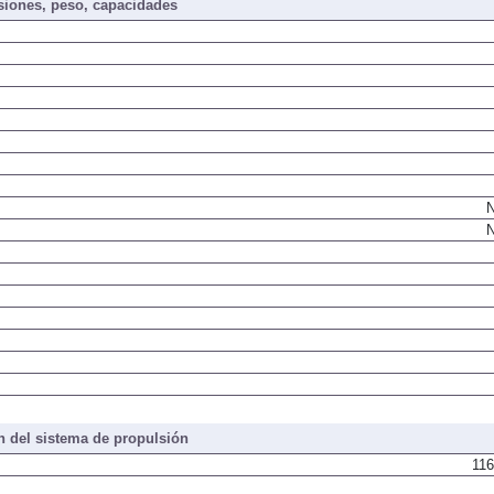
iones, peso, capacidades
N
N
 del sistema de propulsión
116