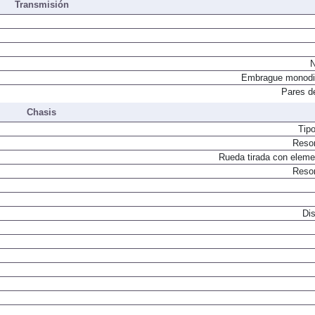
Transmisión
N
Embrague monodi
Pares d
Chasis
Tip
Resor
Rueda tirada con elemen
Resor
Dis