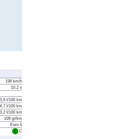
198 km/h
10,2 s
3,9 l/100 km
4,7 l/100 km
3,2 l/100 km
109 gr/km
Euro 6
C