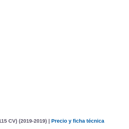
BU
S SECCIONES
infor
Golf 3p Ready2Go 1.6 TDI 85 kW (115 CV)
Todo
entos
15 CV) (2019-2019) |
Precio y ficha técnica