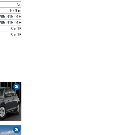
No
No
10,9 m
/65 R15 91H
/65 R15 91H
6 x 15
6 x 15