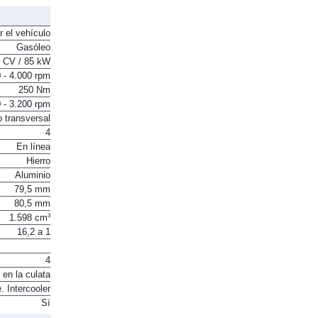
250 Nm
r el vehículo
Gasóleo
 CV / 85 kW
 - 4.000 rpm
250 Nm
 - 3.200 rpm
o transversal
4
En línea
Hierro
Aluminio
79,5 mm
80,5 mm
1.598 cm³
16,2 a 1
4
 en la culata
. Intercooler
Sí