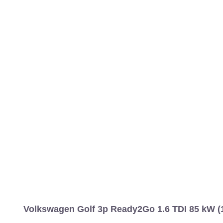
MARCAS
REVISTA/BLOG
OTRA
Inicio
Marcas
Volkswagen
Golf
2017
3 puertas
Ready2Go
Información
Fotos
Precios, datos y equipami
Volkswagen Golf 3p Ready2Go 1.6 TDI 85 kW (1