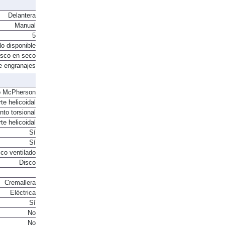
Delantera
Manual
5
o disponible
sco en seco
e engranajes
o McPherson
te helicoidal
to torsional
te helicoidal
Sí
Sí
co ventilado
Disco
Cremallera
Eléctrica
Sí
No