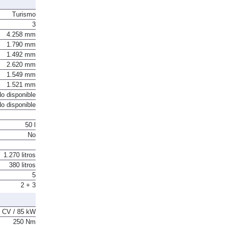
Turismo
3
4.258 mm
1.790 mm
1.492 mm
2.620 mm
1.549 mm
1.521 mm
o disponible
o disponible
50 l
No
1.270 litros
380 litros
5
2 + 3
 CV / 85 kW