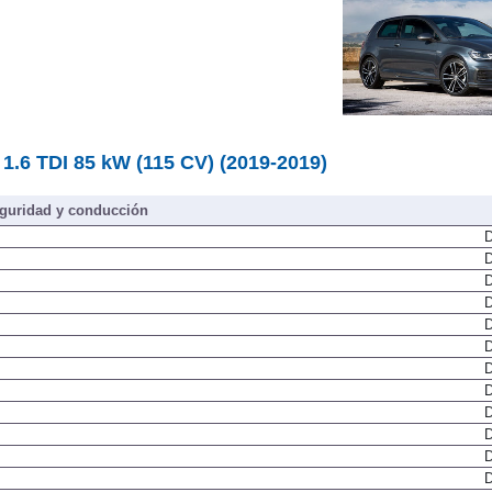
.6 TDI 85 kW (115 CV) (2019-2019)
guridad y conducción
D
D
D
D
D
D
D
D
D
D
D