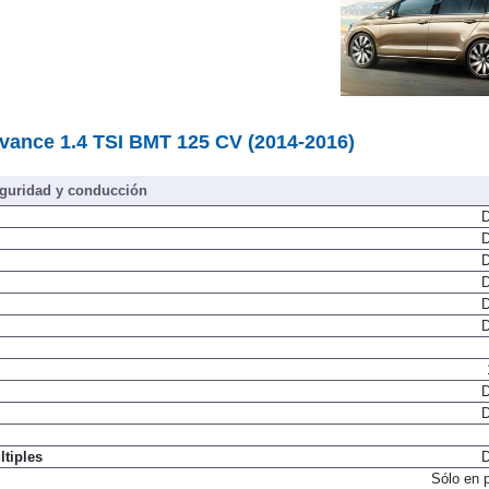
vance 1.4 TSI BMT 125 CV (2014-2016)
guridad y conducción
D
D
D
D
D
D
D
D
ltiples
D