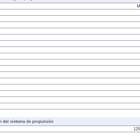
iones, peso, capacidades
M
 del sistema de propulsión
125