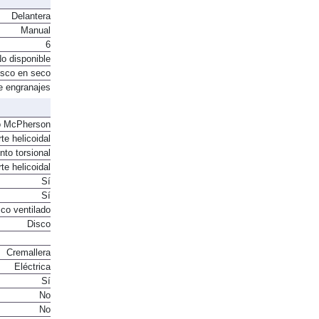
Delantera
Manual
6
o disponible
sco en seco
e engranajes
o McPherson
te helicoidal
to torsional
te helicoidal
Sí
Sí
co ventilado
Disco
Cremallera
Eléctrica
Sí
No