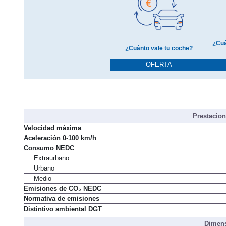
¿Cuá
¿Cuánto vale tu coche?
OFERTA
Prestacio
Velocidad máxima
Aceleración 0-100 km/h
Consumo NEDC
Extraurbano
Urbano
Medio
Emisiones de CO₂ NEDC
Normativa de emisiones
Distintivo ambiental DGT