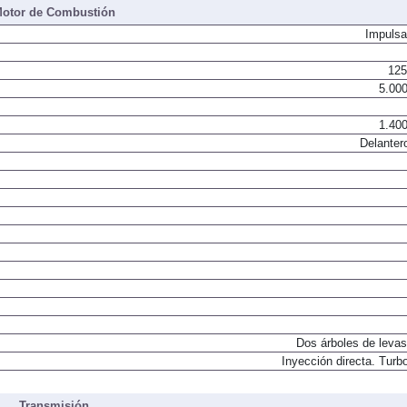
otor de Combustión
Impulsa
125
5.000
1.400
Delanter
Dos árboles de levas
Inyección directa. Turbo