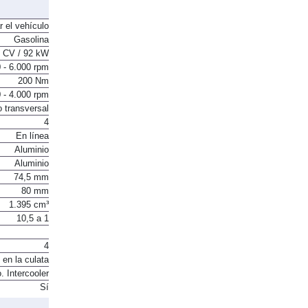
200 Nm
r el vehículo
Gasolina
 CV / 92 kW
 - 6.000 rpm
200 Nm
 - 4.000 rpm
o transversal
4
En línea
Aluminio
Aluminio
74,5 mm
80 mm
1.395 cm³
10,5 a 1
4
 en la culata
. Intercooler
Sí