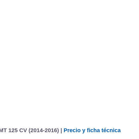
BU
S SECCIONES
infor
Golf Sportsvan Advance 1.4 TSI BMT 125 CV
Mediciones propias
Todo
entos
MT 125 CV (2014-2016) |
Precio y ficha técnica