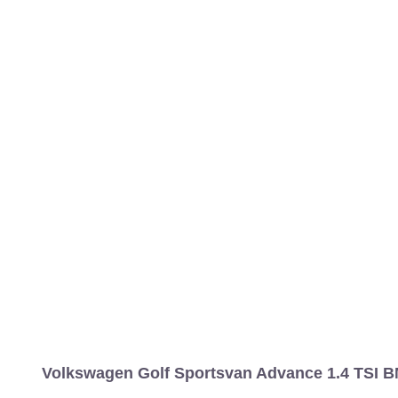
MARCAS
REVISTA/BLOG
OTRA
Inicio
Marcas
Volkswagen
Golf
2014
Sportsvan
Advance
Información
Fotos
Precios, datos y equipami
Volkswagen Golf Sportsvan Advance 1.4 TSI B