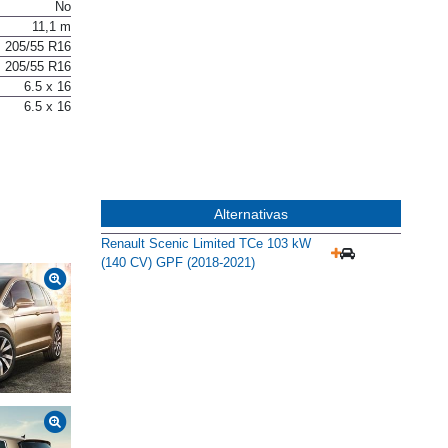
No
No
11,1 m
205/55 R16
205/55 R16
6.5 x 16
6.5 x 16
Alternativas
Renault Scenic Limited TCe 103 kW
(140 CV) GPF (2018-2021)