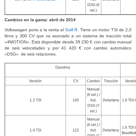
DSG (6
vel.)
Cambios en la gama: abril de 2014
Volkswagen pone a la venta el
Golf R
. Tiene un motor TSI de 2,0
litros y 300 CV que va asociado a un sistema de tracción total
«4MOTION». Está disponible desde 39 230 € con cambio manual
de seis velocidades y por 41 420 € con cambio automático
«DSG» de seis relaciones.
Gasolina
Versión
CV
Cambio
Tracción
Versió
Manual
(6 vel.) /
1.2 TSI
105
Aut.
Delantera
1.6 TDI
DSG (7
vel.)
Manual
(6 vel.) /
1.6 TDI
1.4 TSI
122
Aut.
Delantera
BlueMot
DSG (7