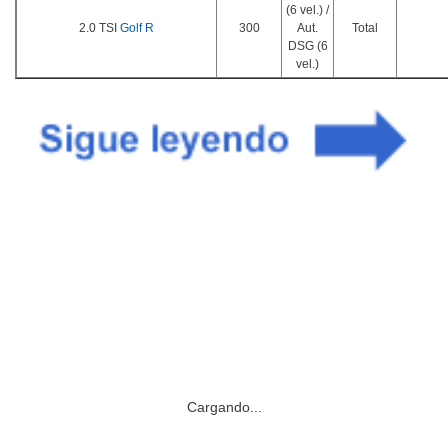
(6 vel.) /
2.0 TSI
Golf R
300
Aut.
Total
DSG (6
vel.)
Cargando...