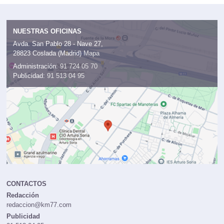
NUESTRAS OFICINAS
Avda. San Pablo 28 - Nave 27,
28823 Coslada (Madrid)
Mapa
Administración:
91 724 05 70
Publicidad:
91 513 04 95
CONTACTOS
Redacción
redaccion@km77.com
Publicidad