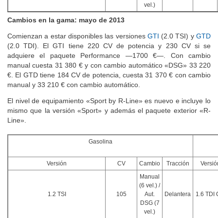
vel.)
Cambios en la gama: mayo de 2013
Comienzan a estar disponibles las versiones
GTI
(2.0 TSI) y
GTD
(2.0 TDI). El GTI tiene 220 CV de potencia y 230 CV si se
adquiere el paquete Performance —1700 €—. Con cambio
manual cuesta 31 380 € y con cambio automático «DSG» 33 220
€. El GTD tiene 184 CV de potencia, cuesta 31 370 € con cambio
manual y 33 210 € con cambio automático.
El nivel de equipamiento «Sport by R-Line» es nuevo e incluye lo
mismo que la versión «Sport» y además el paquete exterior «R-
Line».
Gasolina
Versión
CV
Cambio
Tracción
Versió
Manual
(6 vel.) /
1.2 TSI
105
Aut.
Delantera
1.6 TDI
DSG (7
vel.)