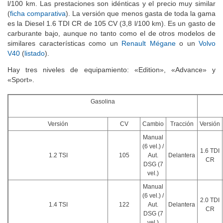
l/100 km. Las prestaciones son idénticas y el precio muy similar
(
ficha comparativa
). La versión que menos gasta de toda la gama
es la Diesel 1.6 TDI CR de 105 CV (3,8 l/100 km). Es un gasto de
carburante bajo, aunque no tanto como el de otros modelos de
similares características como un
Renault Mégane
o un
Volvo
V40
(
listado
).
Hay tres niveles de equipamiento: «Edition», «Advance» y
«Sport».
Gasolina
Versión
CV
Cambio
Tracción
Versión
Manual
(6 vel.) /
1.6 TDI
1.2 TSI
105
Aut.
Delantera
CR
DSG (7
vel.)
Manual
(6 vel.) /
2.0 TDI
1.4 TSI
122
Aut.
Delantera
CR
DSG (7
vel.)