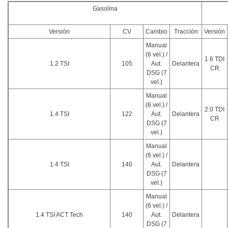
Gasolina
Versión
CV
Cambio
Tracción
Versión
Manual
(6 vel.) /
1.6 TDI
1.2 TSI
105
Aut.
Delantera
CR
DSG (7
vel.)
Manual
(6 vel.) /
2.0 TDI
1.4 TSI
122
Aut.
Delantera
CR
DSG (7
vel.)
Manual
(6 vel.) /
1.4 TSI
140
Aut.
Delantera
DSG (7
vel.)
Manual
(6 vel.) /
1.4 TSI ACT Tech
140
Aut.
Delantera
DSG (7